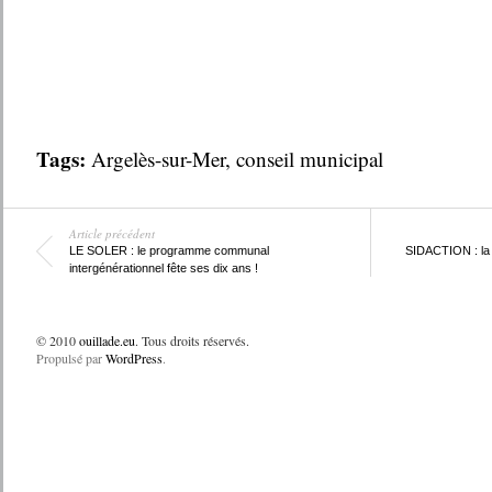
Tags:
Argelès-sur-Mer
,
conseil municipal
Article précédent
LE SOLER : le programme communal
SIDACTION : la 
intergénérationnel fête ses dix ans !
© 2010
ouillade.eu
. Tous droits réservés.
Propulsé par
WordPress
.