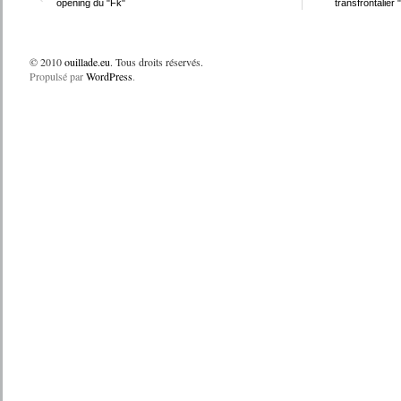
opening du "Fk"
transfrontalier 
© 2010
ouillade.eu
. Tous droits réservés.
Propulsé par
WordPress
.