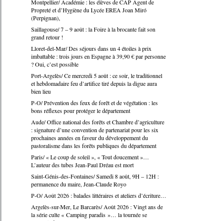
Montpellier/ Académie : les élèves de CAP Agent de
Propreté et d’Hygiène du Lycée EREA Joan Miró
(Perpignan),
Saillagouse/ 7 – 9 août : la Foire à la brocante fait son
grand retour !
Lloret-del-Mar/ Des séjours dans un 4 étoiles à prix
imbattable : trois jours en Espagne à 39,90 € par personne
? Oui, c’est possible
Port-Argelès/ Ce mercredi 5 août : ce soir, le traditionnel
et hebdomadaire feu d’artifice tiré depuis la digue aura
bien lieu
P-O/ Prévention des feux de forêt et de végétation : les
bons réflexes pour protéger le département
Aude/ Office national des forêts et Chambre d’agriculture
: signature d’une convention de partenariat pour les six
prochaines années en faveur du développement du
pastoralisme dans les forêts publiques du département
Paris/ « Le coup de soleil », « Tout doucement »…
L’auteur des tubes Jean-Paul Dréau est mort
Saint-Génis-des-Fontaines/ Samedi 8 août, 9H – 12H :
permanence du maire, Jean-Claude Royo
P-O/ Août 2026 : balades littéraires et ateliers d’écriture…
Argelès-sur-Mer, Le Barcarès/ Août 2026 : Vingt ans de
la série culte « Camping paradis »… la tournée se