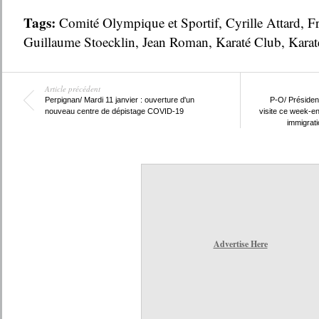
Tags:
Comité Olympique et Sportif
,
Cyrille Attard
,
F
Guillaume Stoecklin
,
Jean Roman
,
Karaté Club
,
Karat
Article précédent
Perpignan/ Mardi 11 janvier : ouverture d'un
P-O/ Président
nouveau centre de dépistage COVID-19
visite ce week-e
immigrati
Advertise Here