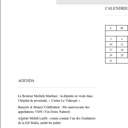
CALENDRIE
L
M
3
4
10
11
17
18
24
25
31
AGENDA
Le Boulou/ Michèle Martinez : la députée en visite dans
l’hôpital de proximité, « Centre Le Vallespir »
Banyuls & Maury/ Célébration : 90e anniversaire des
appellations VDN (Vin Doux Naturel)
Algérie/ Mehdi Laribi : connu comme l’un des fondateurs
de la DZ Mafia, arrêté fin juillet