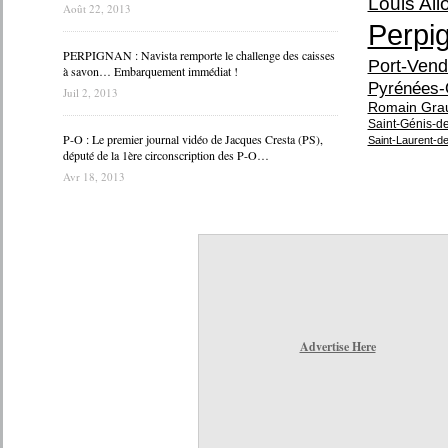
Louis Alio
Août 22, 2013
Perpi
PERPIGNAN : Navista remporte le challenge des caisses
Port-Vend
à savon… Embarquement immédiat !
Pyrénées-
Juil 2, 2013
Romain Gra
Saint-Génis-d
P-O : Le premier journal vidéo de Jacques Cresta (PS),
Saint-Laurent-d
député de la 1ère circonscription des P-O…
Avr 18, 2013
Advertise Here