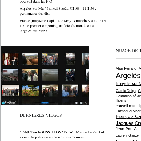
poursuit dans les P-O !
Argelès-sur-Mer/ Samedi 8 août, 9H 30 – 11H 30 :
permanence des élus
France (magazine Capital sur M6)/ Dimanche 9 août, 21H
10 : le premier canyoning artificiel du monde est à
Argelès-sur-Mer !
NUAGE DE 
Alain Ferrand
A
Argelès
Banyuls-sur-
Carole Delga
C
Communauté de 
Illibéris
conseil munici
Emmanuel Macr
DERNIÈRES VIDÉOS
François Ca
Jacques Cr
Jean-Paul Ald
CANET-en-ROUSSILLON/ Exclu! : Marine Le Pen fait
Laurent Gauze
sa rentrée politique sur le sol roussillonnais