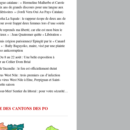
gue catalane : « Hermeline Malherbe et Carole
s journalistes parisiens. Sans oublier,
auprès des collectivités, des institutions, du
ix ans de grands discours pour une langue aux
is, les chauffeurs de taxi parisiens.
teur. Et on ne fait pas ça mollement. »
érisoires » (Jordi Vera Oui Au Pays Catalan)
e.eu : justement, est-ce que les artisans
oha La Squale : le rappeur écope de deux ans de
ent une période difficile en ce moment ? -
our avoir frappé deux femmes lors d’une soirée
Montes : « Comme partout en France, les
s font face à une accumulation de pressions
Je reprends ma liberté, car elle est mon bien le
es en hausse, coût des matières premières,
cieux » : Jean Quatremer quitte « Libération »
ltés de recrutement, concurrence déloyale…
nis (région parisienne)/ Épinglé par le « Canard
 un département comme le nôtre, qui
 » : Bally Bagayoko, maire, visé par une plainte
e des fragilités socio-économiques bien
so anticorruption
ées, ces difficultés sont souvent amplifiées.
Du 8 au 22 août : Une belle exposition à
oir d’achat des ménages qui se contracte,
r au Cellier Dom Brial
he directement les artisans. Mais je ne
h/ Incendie : le feu est officiellement éteint
s verser dans le catastrophisme : il y a
eaucoup de créations, beaucoup
us West Nile : trois premiers cas d’infection
ie, beaucoup de jeunes qui choisissent
u virus West Nile à Elne, Perpignan et Saint-
ntissage et les métiers manuels. La
ette saison
e de fond est là. » Ouillade.eu : vous
sur-Mer/ Sentier du littoral : pour votre sécurité…
de recrutement. On entend souvent que
anat ne trouve pas ses apprentis… -Jérôme
 « C’est un sujet majeur, effectivement. Il y
E DES CANTONS DES PO
étiers en tension très forte — le bâtiment,
fure, la mécanique. Des métiers où on peut
 du travail immédiatement à la sortie du
ec de vraies perspectives de carrière et
 reprise d’entreprise. Mais le regard de la