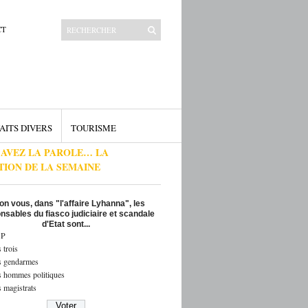
CT
AITS DIVERS
TOURISME
 AVEZ LA PAROLE… LA
TION DE LA SEMAINE
on vous, dans "l'affaire Lyhanna", les
nsables du fiasco judiciaire et scandale
d'Etat sont...
P
 trois
s gendarmes
s hommes politiques
 magistrats