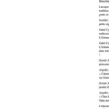
Blanchin
Laroque-
traditio
goûts et
Sorède/ 
petits oi
Saint-Cy
redécouvr
L’Alma
Saint-Cy
L’Almand
dans tous
!
Zoom/ Ar
poissonn
Argelès-
« Carnav
ses fou
Zoom/ Ar
poulet rô
Argelès-
« Chez D
Tatin au
Colliour