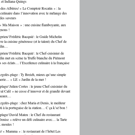
 et Indiana Quings
des-Albères/ « Le Comptoir Rocatin » : la
n culinaire dans l’innovation avec le mélange des
 des saveurs
« Ma Maison » : une cuisine flamboyante, aux
gnons !
prien/ Frédéric Bacquié : le Guide Michelin
e la cuisine généreuse (et le talent) du Chef de
ndin…
prien/ Frédéric Bacquié : le Chef-cuisinier de
in met en scène la Truffe blanche du Piémont
 ses éclats… l’Excellence culinaire à la française
gelès-plage : Ty Breizh, mieux qu’une simple
erie… « LE » Jardin de la mer !
plage/ Julien Cortes : le jeune Chef-cuisinier du
al Café » ne cesse d’innover et de grandir devant
rneaux…
gelès-plage : chez Maria et Denis, le meilleur
ti à la portugaise de la station… C ça k’sé bon !
plage/ David Mateu : le Chef du restaurant
enise » relève un défi culinaire avec… la Tarte
x moules !
e/ « Mamma » : le restaurant de l’hôtel Les