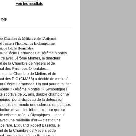
Voir les résultats
UNE
es/ Chambre de Métiers et de l’Artisanat
: mise à l’honneur de la championne
ique Cécile Hernandez
2026
Cécile Hernandez et Jérôme Montes
re avec Jérôme Montes, le directeur
rial de la Chambre de Métiers et de
anat des Pyrénées-Orientales…
e.eu : la Chambre de Métiers et de
anat des P-O (CMA66) a décidé de mettre à
ur Cécile Hernandez. Un mot pour qualifier
monie ? -Jérôme Montes : « Symbolique !
tte sportive de 51 ans, double championne
pique, porte-drapeau de la délégation
se, qui a surmonté une sclérose en plaques
t battue devant les tribunaux pour que sa
ie existe aux Jeux Olympiques — et qui
 avec une médaille d’or — c’est d’une
ce rare. Et quand Robert Bassols, le
nt de la Chambre de Métiers et de
anat, aux côtés de Jean Romans, le