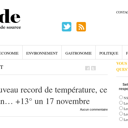
CONTA
ECONOMIE
ENVIRONNEMENT
GASTRONOMIE
POLITIQUE
F
VOUS
T
QUES
Sel
uveau record de température, ce
respo
nan… +13° un 17 novembre
NS
Les
Le
Aucun commentaire
Le
Les