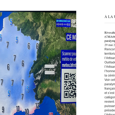
À LA 
Rivesalt
(CMA66) 
paralymp
29 mai 
Rencont
territo
l’Artis
Ouillad
l’Artis
l’honne
la céré
Voir ce
paralym
françai
et s’es
catégor
revient
puissan
préside
l’Artis