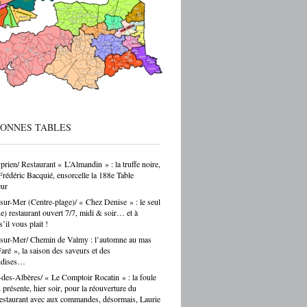
 sur ces formations reste parfois
endant — et ça, franchement, c’est être
cté de la réalité. Choisir un CAP de
r ou de carrossier, c’est choisir un métier,
ir-faire, une indépendance possible. Ce
as un choix par défaut. C’est souvent un
ar passion. Et là, Cécile Hernandez nous
ne belle leçon : la passion et
[…]
BONNES TABLES
prien/ Restaurant « L’Almandin » : la truffe noire,
Frédéric Bacquié, ensorcelle la 188e Table
ur
sur-Mer (Centre-plage)/ « Chez Denise » : le seul
ue) restaurant ouvert 7/7, midi & soir… et à
s’il vous plait !
sur-Mer/ Chemin de Valmy : l’automne au mas
ré », la saison des saveurs et des
ndises…
des-Albères/ « Le Comptoir Rocatin » : la foule
n présente, hier soir, pour la réouverture du
restaurant avec aux commandes, désormais, Laurie