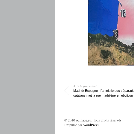
Article précédent
Madrid/ Espagne : l'amnistie des séparati
catalans met la rue madrilène en ébulition
© 2010
ouillade.eu
. Tous droits réservés.
Propulsé par
WordPress
.