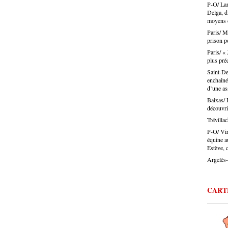
P-O/ Lan
certain
défend 
Delga, d
désorma
législa
moyens d
Ouillad
Paris/ M
travers
prison p
Jérôme 
artisan
Paris/ « 
: charg
plus pré
difficu
Saint-De
Et dans
enchaîné
présent
d’une as
identifi
Baixas/ 
Le pouv
découvri
ça touc
Trévillac
veux pa
aussi b
P-O/ Vir
d’énerg
équine a
l’appre
Estève, c
tendanc
Argelès-
parlez 
l’artis
Montes :
CART
a des m
la coif
trouver
CAP, av
même de