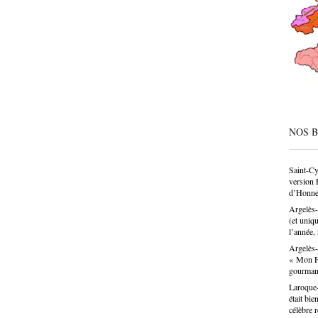
société
condesc
déconne
pâtissie
un savo
n’est p
choix p
donne u
NOS 
Saint-Cy
version 
d’Honne
Argelès-
(et uniq
l’année, 
Argelès-
« Mon Fa
gourma
Laroque-
était bie
célèbre 