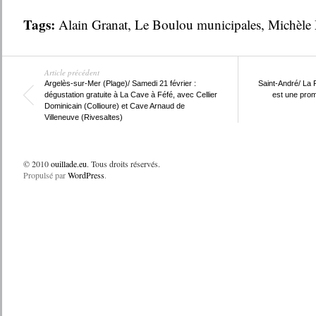
Tags:
Alain Granat
,
Le Boulou municipales
,
Michèle 
Article précédent
Argelès-sur-Mer (Plage)/ Samedi 21 février :
Saint-André/ La 
dégustation gratuite à La Cave à Féfé, avec Cellier
est une prom
Dominicain (Collioure) et Cave Arnaud de
Villeneuve (Rivesaltes)
© 2010
ouillade.eu
. Tous droits réservés.
Propulsé par
WordPress
.