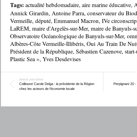
Tags:
actualité hebdomadaire
,
aire marine éducative
,
A
Annick Girardin
,
Antoine Parra
,
conservateur du Biod
Vermeille
,
député
,
Emmanuel Macron
,
IVe circonscrip
LaREM
,
maire d'Argelès-sur-Mer
,
maire de Banyuls-s
Observatoire Océanologique de Banyuls-sur-Mer
,
omm
Albères-Côte Vermeille-Illibéris
,
Oui Au Train De Nui
Président de la République
,
Sébastien Cazenove
,
start
Plastic Sea »
,
Yves Desdevises
Article précédent
Collioure/ Carole Delga : la présidente de la Région
Perpignan/ 20 - 
chez les acteurs de l'économie locale