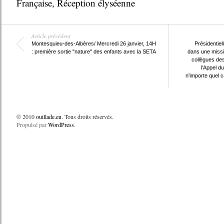
Française
,
Réception élyséenne
Article précédent
Montesquieu-des-Albères/ Mercredi 26 janvier, 14H
Présidentiell
: première sortie "nature" des enfants avec la SETA
dans une missiv
collègues des
l'Appel d
n'importe quel c
© 2010
ouillade.eu
. Tous droits réservés.
Propulsé par
WordPress
.