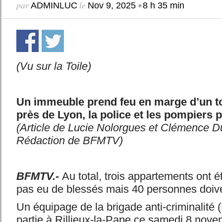
par
le
•
ADMINLUC
Nov 9, 2025
8 h 35 min
(Vu sur la Toile)
Un immeuble prend feu en marge d’un to
près de Lyon, la police et les pompiers p
(Article de Lucie Nolorgues et Clémence D
Rédaction de BFMTV)
BFMTV.-
Au total, trois appartements ont été
pas eu de blessés mais 40 personnes doive
Un équipage de la brigade anti-criminalité 
partie à Rillieux-la-Pape ce samedi 8 nove