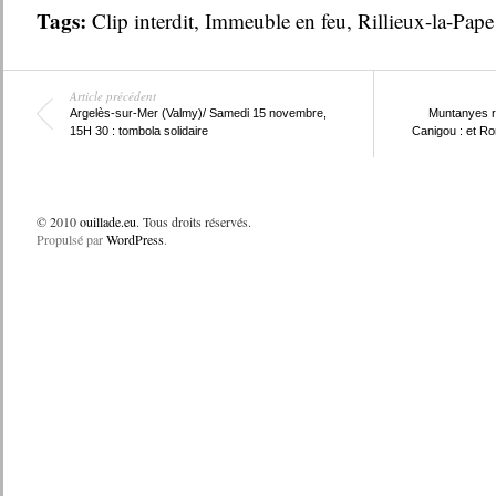
Tags:
Clip interdit
,
Immeuble en feu
,
Rillieux-la-Pape
Article précédent
Argelès-sur-Mer (Valmy)/ Samedi 15 novembre,
Muntanyes r
15H 30 : tombola solidaire
Canigou : et Ro
© 2010
ouillade.eu
. Tous droits réservés.
Propulsé par
WordPress
.