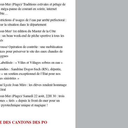
ticienne de Toulouges, le boucher de Saint-
sur-Mer (Plage)/ Traditions estivales et pétage de
dans le département des Hautes-Pyrénées.
 Fenouillet, le boulanger d’Ur. Si ces gens-
 méga-panne de courant en soirée, internet
voir avec Argelès-sur-Mer. Une confusion
nt, c’est toute une vie de territoire qui se
sible…
 régulièrement faite par les touristes… et
. Alors oui, on se bat pour eux, on les
s journalistes parisiens. Sans oublier,
rictions d’usages de l’eau par arrêté préfectoral :
auprès des collectivités, des institutions, du
is, les chauffeurs de taxi parisiens.
sur la situation dans le département
teur. Et on ne fait pas ça mollement. »
e.eu : justement, est-ce que les artisans
sur-Mer/ 1re édition du Master de la Côte
ent une période difficile en ce moment ? -
 : un beau week-end de pêche sportive à tous les
Montes : « Comme partout en France, les
nés
s font face à une accumulation de pressions
ouse/ Opération de contrôle : une mobilisation
es en hausse, coût des matières premières,
vices pour préserver le site des eaux chaudes de
ltés de recrutement, concurrence déloyale…
Aygues
 un département comme le nôtre, qui
abellisée : « Villes et Villages sobres en eau »
e des fragilités socio-économiques bien
ées, ces difficultés sont souvent amplifiées.
endies : Sandrine Dogor-Such (RN), députée,
oir d’achat des ménages qui se contracte,
« un soutien exceptionnel de l’État pour nos
 sinistrées »
he directement les artisans. Mais je ne
s verser dans le catastrophisme : il y a
n/ Lycée Joan Miro : les élèves rendent hommage
eaucoup de créations, beaucoup
iral
ie, beaucoup de jeunes qui choisissent
sur-Mer (Plage)/ Samedi 22 août, 22H 30 : trois
ntissage et les métiers manuels. La
ones « tirés » depuis le front-de-mer pour un
e de fond est là. » Ouillade.eu : vous
e pyrotechnique unique et magique !
de recrutement. On entend souvent que
anat ne trouve pas ses apprentis… -Jérôme
 « C’est un sujet majeur, effectivement. Il y
E DES CANTONS DES PO
étiers en tension très forte — le bâtiment,
fure, la mécanique. Des métiers où on peut