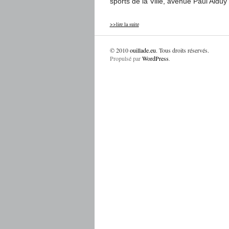
sports de la Ville, avenue Paul Alduy
>>lire la suite
© 2010
ouillade.eu
. Tous droits réservés.
Propulsé par
WordPress
.