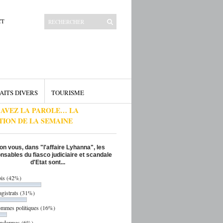
CT
AITS DIVERS
TOURISME
 AVEZ LA PAROLE… LA
TION DE LA SEMAINE
on vous, dans "l'affaire Lyhanna", les
nsables du fiasco judiciaire et scandale
d'Etat sont...
ois
(42%)
gistrats
(31%)
ommes politiques
(16%)
endarmes
(6%)