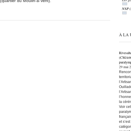
 (quartier du Moulin-à-Vent).
NSP
À LA 
Rivesalt
(CMA66) 
paralymp
29 mai 
Rencont
territo
l’Artis
Ouillad
l’Artis
l’honne
la céré
Voir ce
paralym
françai
et s’es
catégor