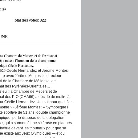
(5%)
Total des votes:
322
UNE
es/ Chambre de Métiers et de l’Artisanat
: mise à l’honneur de la championne
ique Cécile Hernandez
2026
Cécile Hernandez et Jérôme Montes
re avec Jérôme Montes, le directeur
rial de la Chambre de Métiers et de
anat des Pyrénées-Orientales…
e.eu : la Chambre de Métiers et de
anat des P-O (CMA66) a décidé de mettre à
ur Cécile Hernandez. Un mot pour qualifier
monie ? -Jérôme Montes : « Symbolique !
tte sportive de 51 ans, double championne
pique, porte-drapeau de la délégation
se, qui a surmonté une sclérose en plaques
t battue devant les tribunaux pour que sa
ie existe aux Jeux Olympiques — et qui