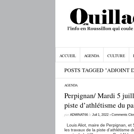
ACCUEIL
AGENDA
CULTURE
POSTS TAGGED "ADJOINT 
AGENDA
Perpignan/ Mardi 5 juill
piste d’athlétisme du pa
par
le
•
ADMINAT66
Juil 1, 2022
Comments Clo
Louis Aliot, maire de Perpignan, et
les travaux de la piste d’athlétisme d