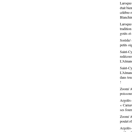
Laroque-
était bie
célèbre 
Blanchin
Laroque-
traditio
goûts et
Sorède/ 
petits oi
Saint-Cy
redécouvr
L’Alma
Saint-Cy
L’Almand
dans tous
!
Zoom/ Ar
poissonn
Argelès-
« Carnav
ses fou
Zoom/ Ar
poulet rô
Argelès-