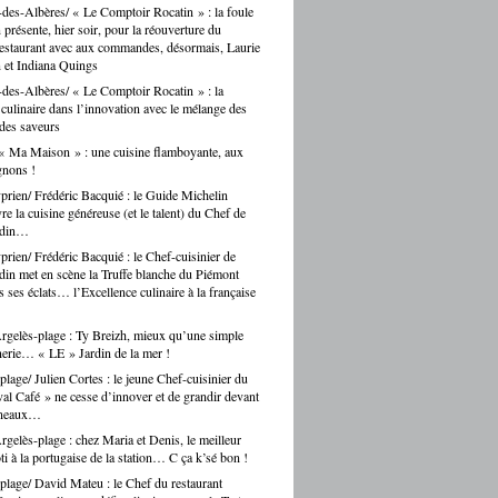
des-Albères/ « Le Comptoir Rocatin » : la foule
n présente, hier soir, pour la réouverture du
restaurant avec aux commandes, désormais, Laurie
 et Indiana Quings
des-Albères/ « Le Comptoir Rocatin » : la
n culinaire dans l’innovation avec le mélange des
 des saveurs
« Ma Maison » : une cuisine flamboyante, aux
gnons !
prien/ Frédéric Bacquié : le Guide Michelin
e la cuisine généreuse (et le talent) du Chef de
ndin…
prien/ Frédéric Bacquié : le Chef-cuisinier de
in met en scène la Truffe blanche du Piémont
 ses éclats… l’Excellence culinaire à la française
gelès-plage : Ty Breizh, mieux qu’une simple
erie… « LE » Jardin de la mer !
plage/ Julien Cortes : le jeune Chef-cuisinier du
al Café » ne cesse d’innover et de grandir devant
rneaux…
gelès-plage : chez Maria et Denis, le meilleur
ti à la portugaise de la station… C ça k’sé bon !
plage/ David Mateu : le Chef du restaurant