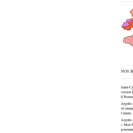
trouver
CAP, av
même de
société
condesc
déconne
pâtissie
un savo
n’est p
choix p
donne u
NOS 
Saint-Cy
version 
d’Honne
Argelès-
(et uniq
l’année, 
Argelès-
« Mon Fa
gourma