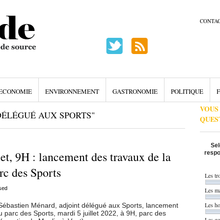
CONTA
ECONOMIE
ENVIRONNEMENT
GASTRONOMIE
POLITIQUE
F
VOUS
DÉLÉGUÉ AUX SPORTS"
QUES
Sel
et, 9H : lancement des travaux de la
respo
rc des Sports
Les tr
sed
Les ma
Les h
 Sébastien Ménard, adjoint délégué aux Sports, lancement
u parc des Sports, mardi 5 juillet 2022, à 9H, parc des
Les g