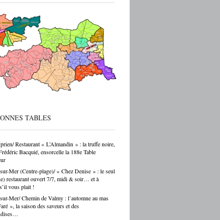
 du travail immédiatement à la sortie du
ec de vraies perspectives de carrière et
 reprise d’entreprise. Mais le regard de la
 sur ces formations reste parfois
endant — et ça, franchement, c’est être
cté de la réalité. Choisir un CAP de
r ou de carrossier, c’est choisir un métier,
ir-faire, une indépendance possible. Ce
as un choix par défaut. C’est souvent un
ar passion. Et là, Cécile Hernandez nous
ne belle leçon : la passion et
[…]
BONNES TABLES
prien/ Restaurant « L’Almandin » : la truffe noire,
Frédéric Bacquié, ensorcelle la 188e Table
ur
sur-Mer (Centre-plage)/ « Chez Denise » : le seul
ue) restaurant ouvert 7/7, midi & soir… et à
s’il vous plait !
sur-Mer/ Chemin de Valmy : l’automne au mas
ré », la saison des saveurs et des
ndises…