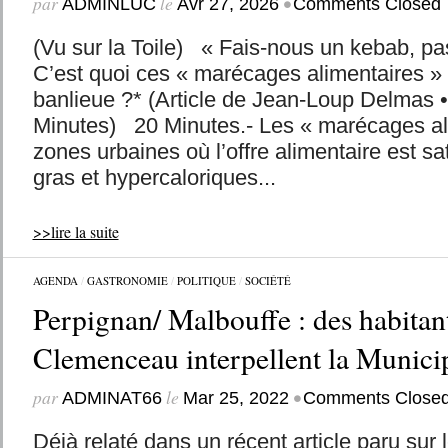
par
le
•
ADMINLUC
Avr 27, 2026
Comments Closed
(Vu sur la Toile) « Fais-nous un kebab, pa
C’est quoi ces « marécages alimentaires » 
banlieue ?* (Article de Jean-Loup Delmas •
Minutes) 20 Minutes.- Les « marécages al
zones urbaines où l’offre alimentaire est sa
gras et hypercaloriques...
>>lire la suite
AGENDA
/
GASTRONOMIE
/
POLITIQUE
/
SOCIÉTÉ
Perpignan/ Malbouffe : des habitant
Clemenceau interpellent la Municip
par
le
•
ADMINAT66
Mar 25, 2022
Comments Close
Déjà relaté dans un récent article paru sur l