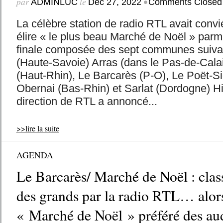
par
le
•
ADMINLUC
Déc 27, 2022
Comments Closed
La célèbre station de radio RTL avait convi
élire « le plus beau Marché de Noël » parm
finale composée des sept communes suiva
(Haute-Savoie) Arras (dans le Pas-de-Cala
(Haut-Rhin), Le Barcarès (P-O), Le Poët-Sig
Obernai (Bas-Rhin) et Sarlat (Dordogne) Hi
direction de RTL a annoncé...
>>lire la suite
AGENDA
Le Barcarès/ Marché de Noël : clas
des grands par la radio RTL… alors,
« Marché de Noël » préféré des aud