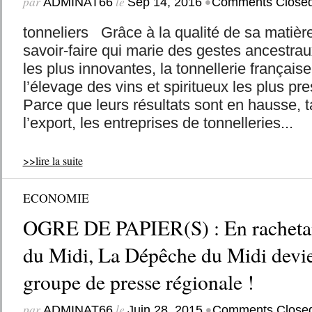
par
le
•
ADMINAT66
Sep 14, 2016
Comments Close
tonneliers Grâce à la qualité de sa matièr
savoir-faire qui marie des gestes ancestra
les plus innovantes, la tonnellerie français
l’élevage des vins et spiritueux les plus pr
Parce que leurs résultats sont en hausse, 
l’export, les entreprises de tonnelleries...
>>lire la suite
ECONOMIE
OGRE DE PAPIER(S) : En rachetan
du Midi, La Dépêche du Midi devie
groupe de presse régionale !
par
le
•
ADMINAT66
Juin 28, 2015
Comments Close