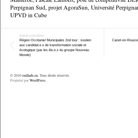
Perpignan Sud
,
projet AgoraSun
,
Université Perpigna
UPVD in Cube
Article précédent
Région Occitanie/ Municipales 2nd tour : soutien
Canet-en-Roussill
aux candidat.e.s de transformation sociale et
écologique (par les élu.e.s du groupe Nouveau
Monde)
© 2010
ouillade.eu
. Tous droits réservés.
Propulsé par
WordPress
.