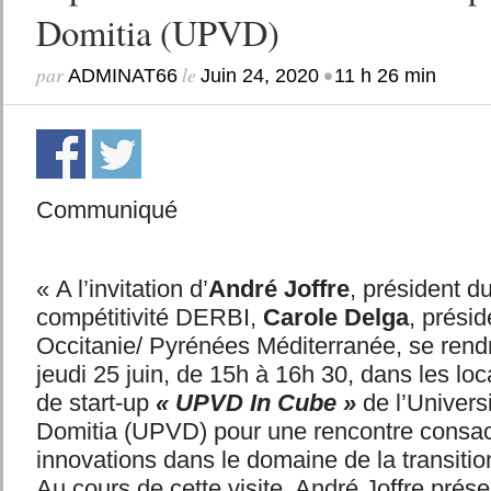
Domitia (UPVD)
par
le
•
ADMINAT66
Juin 24, 2020
11 h 26 min
Communiqué
« A l’invitation d’
André Joffre
, président d
compétitivité DERBI,
Carole Delga
, prési
Occitanie/ Pyrénées Méditerranée, se rend
jeudi 25 juin, de 15h à 16h 30, dans les loc
de start-up
« UPVD In Cube »
de l’Univers
Domitia (UPVD) pour une rencontre consac
innovations dans le domaine de la transitio
Au cours de cette visite, André Joffre prése