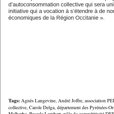
d’autoconsommation collective qui sera un
initiative qui a vocation à s’étendre à de 
économiques de la Région Occitanie ».
Tags:
Agnès Langevine
,
André Joffre
,
association P
collective
,
Carole Delga
,
département des Pyrénées-Ori
Malherbe
,
Pascale Lambert
,
pôle de compétitivité DE