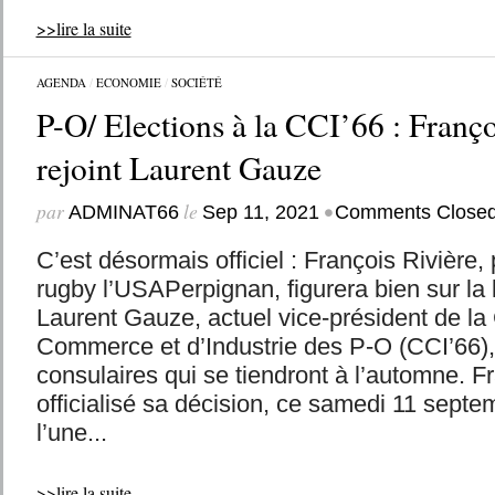
>>lire la suite
AGENDA
/
ECONOMIE
/
SOCIÉTÉ
P-O/ Elections à la CCI’66 : Franço
rejoint Laurent Gauze
par
le
•
ADMINAT66
Sep 11, 2021
Comments Close
C’est désormais officiel : François Rivière,
rugby l’USAPerpignan, figurera bien sur la 
Laurent Gauze, actuel vice-président de l
Commerce et d’Industrie des P-O (CCI’66), 
consulaires qui se tiendront à l’automne. F
officialisé sa décision, ce samedi 11 sept
l’une...
>>lire la suite