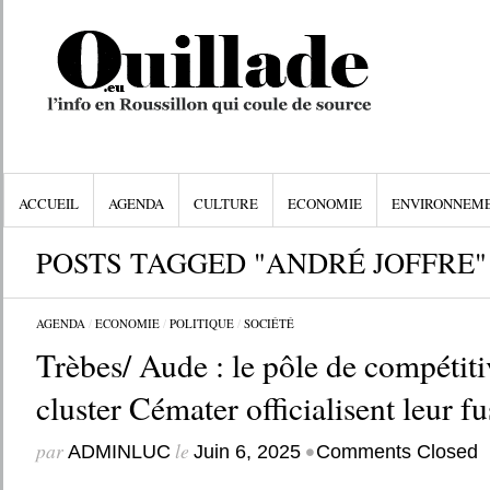
ACCUEIL
AGENDA
CULTURE
ECONOMIE
ENVIRONNEM
POSTS TAGGED "ANDRÉ JOFFRE"
AGENDA
/
ECONOMIE
/
POLITIQUE
/
SOCIÉTÉ
Trèbes/ Aude : le pôle de compétit
cluster Cémater officialisent leur f
par
le
•
ADMINLUC
Juin 6, 2025
Comments Closed