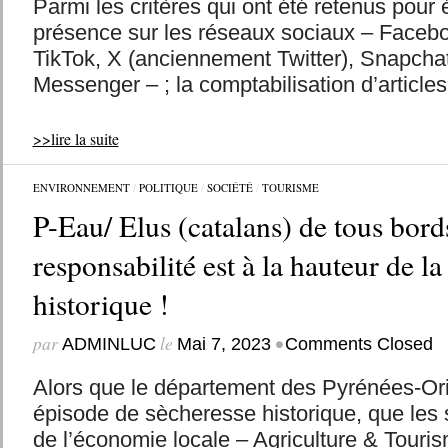
Parmi les critères qui ont été retenus pour éta
présence sur les réseaux sociaux – Faceb
TikTok, X (anciennement Twitter), Snapchat
Messenger – ; la comptabilisation d’articles 
>>lire la suite
ENVIRONNEMENT
/
POLITIQUE
/
SOCIÉTÉ
/
TOURISME
P-Eau/ Elus (catalans) de tous bords
responsabilité est à la hauteur de 
historique !
par
le
•
ADMINLUC
Mai 7, 2023
Comments Closed
Alors que le département des Pyrénées-Ori
épisode de sècheresse historique, que les 
de l’économie locale – Agriculture & Touris