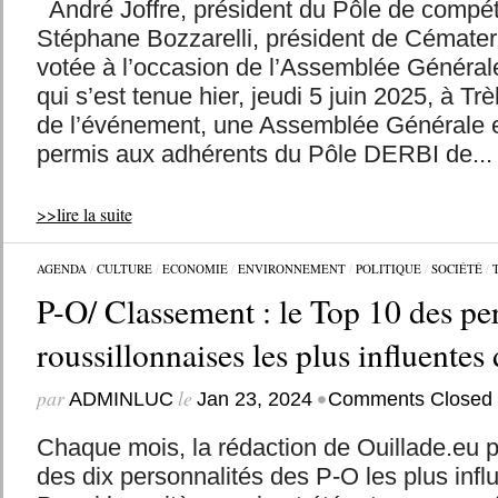
André Joffre, président du Pôle de compétit
Stéphane Bozzarelli, président de Cémater
votée à l’occasion de l’Assemblée Généra
qui s’est tenue hier, jeudi 5 juin 2025, à T
de l’événement, une Assemblée Générale e
permis aux adhérents du Pôle DERBI de...
>>lire la suite
AGENDA
/
CULTURE
/
ECONOMIE
/
ENVIRONNEMENT
/
POLITIQUE
/
SOCIÉTÉ
/
P-O/ Classement : le Top 10 des pe
roussillonnaises les plus influente
par
le
•
ADMINLUC
Jan 23, 2024
Comments Closed
Chaque mois, la rédaction de Ouillade.eu 
des dix personnalités des P-O les plus inf