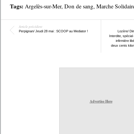
Tags:
Argelès-sur-Mer
,
Don de sang
,
Marche Solidair
Article précédent
Perpignan/ Jeudi 28 mai : SCOOP au Mediator !
Lozère/ Di
Interdite, spécia
infirmière li
deux cents kilo
Advertise Here