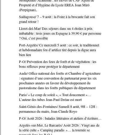
Montpellier/ Académie : les élèves de CAP Agent de
Propreté et d’Hygiène du Lycée EREA Joan Miró
(Perpignan),
Saillagouse/ 7 – 9 août : la Foire à la brocante fait son
grand retour !
Lloret-del-Mar/ Des séjours dans un 4 étoiles à prix
imbattable : trois jours en Espagne à 39,90 € par personne
? Oui, c’est possible
Port-Argelès/ Ce mercredi 5 août : ce soir, le traditionnel
et hebdomadaire feu d’artifice tiré depuis la digue aura
bien lieu
P-O/ Prévention des feux de forêt et de végétation : les
bons réflexes pour protéger le département
Aude/ Office national des forêts et Chambre d’agriculture
: signature d’une convention de partenariat pour les six
prochaines années en faveur du développement du
pastoralisme dans les forêts publiques du département
Paris/ « Le coup de soleil », « Tout doucement »…
L’auteur des tubes Jean-Paul Dréau est mort
Saint-Génis-des-Fontaines/ Samedi 8 août, 9H – 12H :
permanence du maire, Jean-Claude Royo
P-O/ Août 2026 : balades littéraires et ateliers d’écriture…
Argelès-sur-Mer, Le Barcarès/ Août 2026 : Vingt ans de
la série culte « Camping paradis »… la tournée se
poursuit dans les P-O !