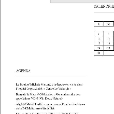
CALENDRIE
L
M
3
4
10
11
17
18
24
25
31
AGENDA
Le Boulou/ Michèle Martinez : la députée en visite dans
l’hôpital de proximité, « Centre Le Vallespir »
Banyuls & Maury/ Célébration : 90e anniversaire des
appellations VDN (Vin Doux Naturel)
Algérie/ Mehdi Laribi : connu comme l’un des fondateurs
de la DZ Mafia, arrêté fin juillet