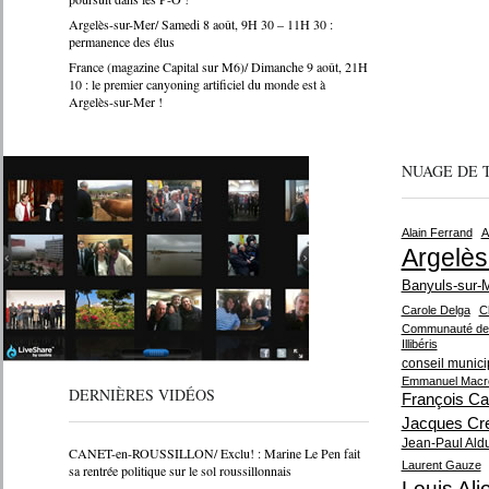
Argelès-sur-Mer/ Samedi 8 août, 9H 30 – 11H 30 :
permanence des élus
France (magazine Capital sur M6)/ Dimanche 9 août, 21H
10 : le premier canyoning artificiel du monde est à
Argelès-sur-Mer !
NUAGE DE 
Alain Ferrand
A
Argelès
Banyuls-sur-
Carole Delga
C
Communauté de 
Illibéris
conseil munici
Emmanuel Macr
DERNIÈRES VIDÉOS
François Ca
Jacques Cr
Jean-Paul Ald
CANET-en-ROUSSILLON/ Exclu! : Marine Le Pen fait
Laurent Gauze
sa rentrée politique sur le sol roussillonnais
Louis Alio