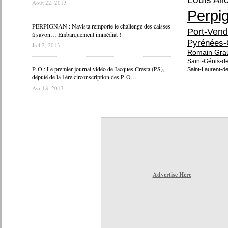
Août 22, 2013
Perpi
PERPIGNAN : Navista remporte le challenge des caisses
Port-Vend
à savon… Embarquement immédiat !
Pyrénées-
Juil 2, 2013
Romain Gra
Saint-Génis-d
P-O : Le premier journal vidéo de Jacques Cresta (PS),
Saint-Laurent-d
député de la 1ère circonscription des P-O…
Avr 18, 2013
Advertise Here