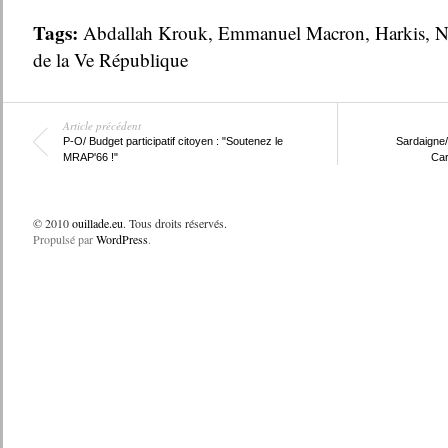
Tags:
Abdallah Krouk
,
Emmanuel Macron
,
Harkis
,
N
de la Ve République
Article précédent
P-O/ Budget participatif citoyen : "Soutenez le
Sardaigne/ I
MRAP'66 !"
Car
© 2010
ouillade.eu
. Tous droits réservés.
Propulsé par
WordPress
.