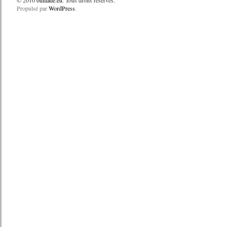
© 2010
ouillade.eu
. Tous droits réservés.
Propulsé par
WordPress
.