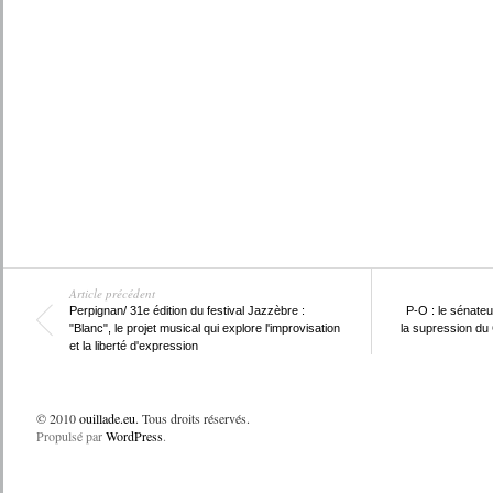
Article précédent
Perpignan/ 31e édition du festival Jazzèbre :
P-O : le sénateu
"Blanc", le projet musical qui explore l'improvisation
la supression du
et la liberté d'expression
© 2010
ouillade.eu
. Tous droits réservés.
Propulsé par
WordPress
.