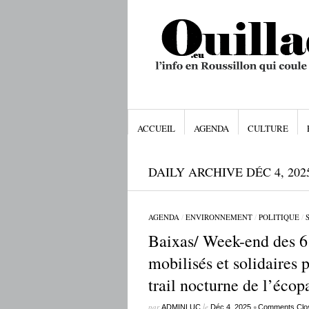
ACCUEIL
AGENDA
CULTURE
DAILY ARCHIVE DÉC 4, 202
AGENDA
/
ENVIRONNEMENT
/
POLITIQUE
/
Baixas/ Week-end des 6
mobilisés et solidaires p
trail nocturne de l’écop
par
le
•
ADMINLUC
Déc 4, 2025
Comments Clo