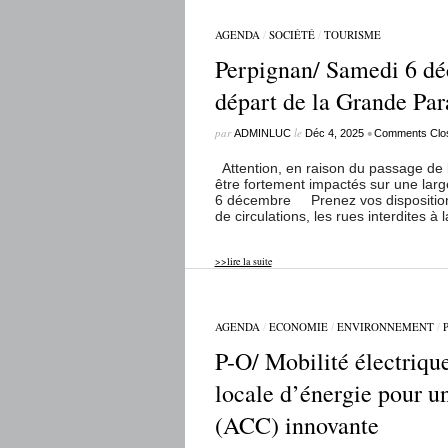
AGENDA
/
SOCIÉTÉ
/
TOURISME
Perpignan/ Samedi 6 dé
départ de la Grande Pa
par
le
•
ADMINLUC
Déc 4, 2025
Comments Clo
Attention, en raison du passage de l
être fortement impactés sur une large
6 décembre Prenez vos dispositions,
de circulations, les rues interdites à la
>>lire la suite
AGENDA
/
ECONOMIE
/
ENVIRONNEMENT
/
P-O/ Mobilité électriqu
locale d’énergie pour u
(ACC) innovante