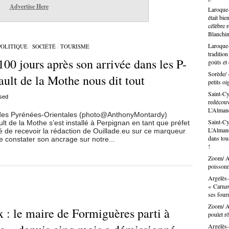
Advertise Here
Laroque-
était bie
célèbre 
Blanchin
Laroque-
POLITIQUE
/
SOCIÉTÉ
/
TOURISME
traditio
00 jours après son arrivée dans les P-
goûts et
Sorède/ 
ault de la Mothe nous dit tout
petits oi
Saint-Cy
sed
redécouvr
L’Alma
et des Pyrénées-Orientales (photo@AnthonyMontardy)
Saint-Cy
lt de la Mothe s’est installé à Perpignan en tant que préfet
L’Almand
é de recevoir la rédaction de Ouillade.eu sur ce marqueur
dans tous
e constater son ancrage sur notre...
!
Zoom/ Ar
poissonn
Argelès-
« Carnav
ses fou
Zoom/ Ar
x : le maire de Formiguères parti à
poulet rô
Argelès-