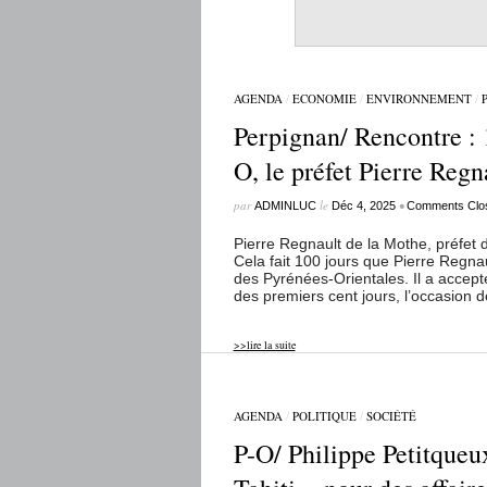
AGENDA
/
ECONOMIE
/
ENVIRONNEMENT
/
Perpignan/ Rencontre : 1
O, le préfet Pierre Regn
par
le
•
ADMINLUC
Déc 4, 2025
Comments Clo
Pierre Regnault de la Mothe, préf
Cela fait 100 jours que Pierre Regnau
des Pyrénées-Orientales. Il a accept
des premiers cent jours, l’occasion d
>>lire la suite
AGENDA
/
POLITIQUE
/
SOCIÉTÉ
P-O/ Philippe Petitqueu