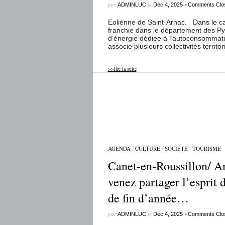
par
le
•
ADMINLUC
Déc 4, 2025
Comments Clo
Eolienne de Saint-Arnac. Dans le cad
franchie dans le département des Pyr
d’énergie dédiée à l’autoconsommatio
associe plusieurs collectivités territ
>>lire la suite
AGENDA
/
CULTURE
/
SOCIÉTÉ
/
TOURISME
Canet-en-Roussillon/ An
venez partager l’esprit 
de fin d’année…
par
le
•
ADMINLUC
Déc 4, 2025
Comments Clo