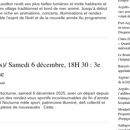
Estagel/
peut au
Le lend
mais Le
sillon revêt ses plus belles lumières et invite habitants et
peux vo
n’est p
semblan
commune
Argelès-
tre village traditionnel et bord de mer animé. Jusqu’à début
Perpign
de la C
Municip
Buffets
sacs pou
e riche en animations, concerts, illuminations et rendez-
déjà. C
la conn
remballe
volant de
positio
le l’esprit de Noël et de la nouvelle année Au programme :
« Oh ! 
vie éco
alors s
sentimen
Port-Arge
C’est p
Jérôme 
s’emmêl
tout… e
en terra
j’ai tra
accompa
! Mais a
très si
Disqueus
le cons
territoi
c’était 
Barcarè
Claira (
moderne
dizaine
d’autres
pour at
« Quand 
n’y ai 
vont du
même si 
auprès 
indésir
côté, e
la pâtis
gros co
le proj
de Fran
Ce sont
Le Boulo
Marseil
ce que 
réseaux
l’hôpita
gens qu
Templier
perpign
s)/ Samedi 6 décembre, 18H 30 : 3e
tête d’
portent 
mieux pl
Banyuls 
gueule,
compta,
centre 
appella
ne
nationa
sommes
terrain,
Algérie/
marrant
: créat
de la DZ 
comme s
sed
formati
prévenir
Argelès-
artisan
l Nocturne, samedi 6 décembre 2025, avec un départ depuis
des ch
l’additio
Rivesal
un des rendez-vous sportifs incontournables de fin d’année
Galanga 
est un 
une vis
 Nocturne mêle sport, patrimoine illuminé, défi collectif et
hospital
quatre 
Montes 
 pleine de nouveautés Cette...
réseaux
L’artis
Montpell
gitan de
tissu é
Propret
frère, 
(Perpign
entiers
lui rap
l’esthé
Saillagou
située 
Paul de
grand re