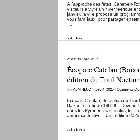
À l’approche des fêtes, Canet-en-Rous
visiteurs à vivre un hiver féerique en
janvier, la ville propose un programm
vous familiaux, pour partager ensemb
...
>>lire la suite
AGENDA
/
SOCIÉTÉ
Écoparc Catalan (Baixa
édition du Trail Noctur
par
le
•
ADMINLUC
Déc 4, 2025
Comments Clo
Écoparc Catalan, 3e édition du Trai
Baixas à partir de 18H 30 Devenu l’
dans les Pyrénées-Orientales, le Trail
ambiance festive. Une édition 2025
>>lire la suite