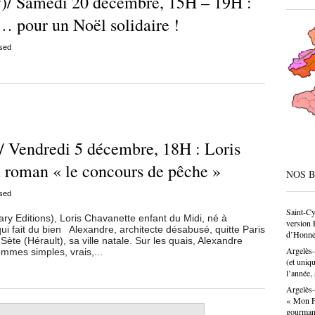
)/ Samedi 20 décembre, 15H – 19H :
CAP, av
même de
e… pour un Noël solidaire !
société
condesc
sed
déconne
pâtissie
un savo
n’est p
choix p
donne u
/ Vendredi 5 décembre, 18H : Loris
 roman « le concours de pêche »
NOS 
sed
Saint-Cy
y Editions), Loris Chavanette enfant du Midi, né à
version 
ui fait du bien Alexandre, architecte désabusé, quitte Paris
d’Honne
te (Hérault), sa ville natale. Sur les quais, Alexandre
Argelès-
mmes simples, vrais,...
(et uniq
l’année, 
Argelès-
« Mon Fa
gourma