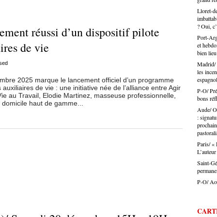
Rien à 
là ferme
Lloret-d
qui est
dégrade
imbattab
certain
défend 
? Oui, c’
ement réussi d’un dispositif pilote
désorma
législa
Port-Arge
Ouillad
ires de vie
et hebdom
travers
bien lieu
Jérôme 
artisan
sed
Madrid/ 
: charg
les incen
espagno
re 2025 marque le lancement officiel d’un programme
difficu
auxiliaires de vie : une initiative née de l’alliance entre Agir
Et dans
P-O/ Prév
 Vie au Travail, Elodie Martinez, masseuse professionnelle,
présent
bons réf
 à domicile haut de gamme...
identifi
Aude/ Of
Le pouv
: signatu
ça touc
prochain
veux pa
pastoral
aussi b
Paris/ «
d’énerg
L’auteur
l’appre
tendanc
Saint-Gé
parlez 
permane
l’artis
P-O/ Août
Montes :
a des m
la coif
CART
trouver