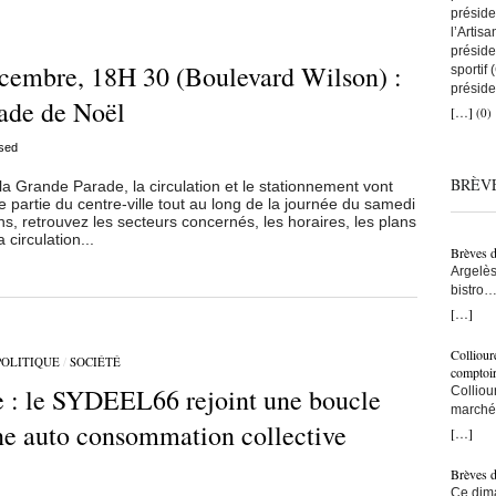
préside
l’Artis
préside
cembre, 18H 30 (Boulevard Wilson) :
sportif
préside
rade de Noël
a remis
[…]
(0)
que tou
avec to
sed
nous au
BRÈV
artisans
a Grande Parade, la circulation et le stationnement vont
C’est ç
 partie du centre-ville tout au long de la journée du samedi
 retrouvez les secteurs concernés, les horaires, les plans
on comp
 circulation...
lien co
Brèves 
snowboa
Argelès
d’abord
bistro…
une fem
municip
[…]
construi
résiden
l’une d
– Ici, à
monte s
Colliour
POLITIQUE
/
SOCIÉTÉ
bras… –
bras cr
comptoi
populat
e : le SYDEEL66 rejoint une boucle
l’accuei
Colliou
crois q
l’on fai
marché 
taxe po
ne auto consommation collective
vraimen
de-mer,
[…]
trottoi
persévé
Jean-Pa
l’ombre
bon ! ç
Brèves 
ce sont
pêcheur
Ce dima