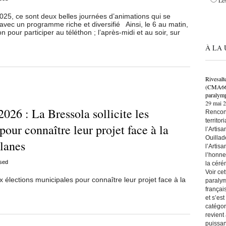
Les
5, ce sont deux belles journées d’animations qui se
vec un programme riche et diversifié Ainsi, le 6 au matin,
n pour participer au téléthon ; l’après-midi et au soir, sur
À LA 
Rivesalt
(CMA66) 
paralymp
29 mai 
026 : La Bressola sollicite les
Rencont
territo
pour connaître leur projet face à la
l’Artis
Ouillad
alanes
l’Artis
l’honne
sed
la céré
Voir ce
x élections municipales pour connaître leur projet face à la
paralym
françai
et s’es
catégor
revient
puissan