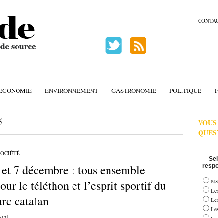
CONTA
ECONOMIE
ENVIRONNEMENT
GASTRONOMIE
POLITIQUE
F
5
VOUS
QUES
SOCIÉTÉ
Sel
 et 7 décembre : tous ensemble
respo
NS
our le téléthon et l’esprit sportif du
Les
arc catalan
Le
Le
sed