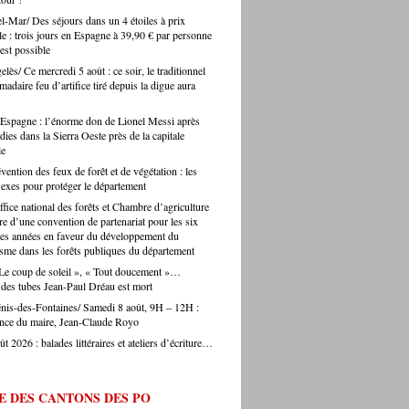
voir avec Argelès-sur-Mer. Une confusion
nt, c’est toute une vie de territoire qui se
el-Mar/ Des séjours dans un 4 étoiles à prix
 régulièrement faite par les touristes… et
. Alors oui, on se bat pour eux, on les
le : trois jours en Espagne à 39,90 € par personne
s journalistes parisiens. Sans oublier,
auprès des collectivités, des institutions, du
est possible
is, les chauffeurs de taxi parisiens.
teur. Et on ne fait pas ça mollement. »
lès/ Ce mercredi 5 août : ce soir, le traditionnel
e.eu : justement, est-ce que les artisans
adaire feu d’artifice tiré depuis la digue aura
ent une période difficile en ce moment ? -
Montes : « Comme partout en France, les
s font face à une accumulation de pressions
Espagne : l’énorme don de Lionel Messi après
es en hausse, coût des matières premières,
dies dans la Sierra Oeste près de la capitale
le
ltés de recrutement, concurrence déloyale…
 un département comme le nôtre, qui
ention des feux de forêt et de végétation : les
e des fragilités socio-économiques bien
lexes pour protéger le département
ées, ces difficultés sont souvent amplifiées.
fice national des forêts et Chambre d’agriculture
oir d’achat des ménages qui se contracte,
re d’une convention de partenariat pour les six
he directement les artisans. Mais je ne
es années en faveur du développement du
s verser dans le catastrophisme : il y a
isme dans les forêts publiques du département
eaucoup de créations, beaucoup
 Le coup de soleil », « Tout doucement »…
ie, beaucoup de jeunes qui choisissent
 des tubes Jean-Paul Dréau est mort
ntissage et les métiers manuels. La
e de fond est là. » Ouillade.eu : vous
nis-des-Fontaines/ Samedi 8 août, 9H – 12H :
de recrutement. On entend souvent que
nce du maire, Jean-Claude Royo
anat ne trouve pas ses apprentis… -Jérôme
 2026 : balades littéraires et ateliers d’écriture…
 « C’est un sujet majeur, effectivement. Il y
étiers en tension très forte — le bâtiment,
fure, la mécanique. Des métiers où on peut
E DES CANTONS DES PO
 du travail immédiatement à la sortie du