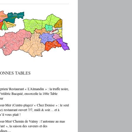
ec de vraies perspectives de carrière et
 reprise d’entreprise. Mais le regard de la
 sur ces formations reste parfois
endant — et ça, franchement, c’est être
cté de la réalité. Choisir un CAP de
r ou de carrossier, c’est choisir un métier,
ir-faire, une indépendance possible. Ce
as un choix par défaut. C’est souvent un
ar passion. Et là, Cécile Hernandez nous
ne belle leçon : la passion et
[…]
BONNES TABLES
prien/ Restaurant « L’Almandin » : la truffe noire,
Frédéric Bacquié, ensorcelle la 188e Table
ur
sur-Mer (Centre-plage)/ « Chez Denise » : le seul
ue) restaurant ouvert 7/7, midi & soir… et à
s’il vous plait !
sur-Mer/ Chemin de Valmy : l’automne au mas
ré », la saison des saveurs et des
ndises…