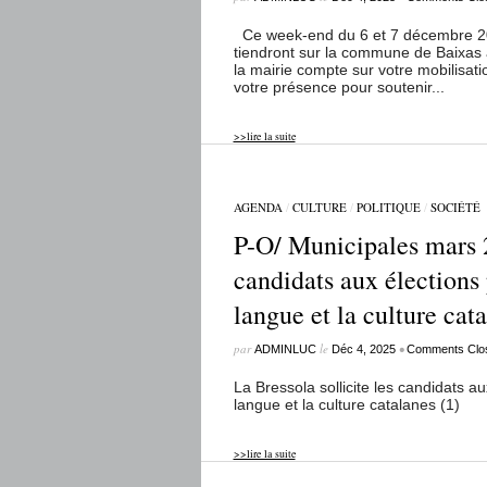
Ce week-end du 6 et 7 décembre 202
tiendront sur la commune de Baixas a
la mairie compte sur votre mobilisatio
votre présence pour soutenir...
>>lire la suite
AGENDA
/
CULTURE
/
POLITIQUE
/
SOCIÉTÉ
P-O/ Municipales mars 2
candidats aux élections 
langue et la culture cat
par
le
•
ADMINLUC
Déc 4, 2025
Comments Clo
La Bressola sollicite les candidats au
langue et la culture catalanes (1)
>>lire la suite