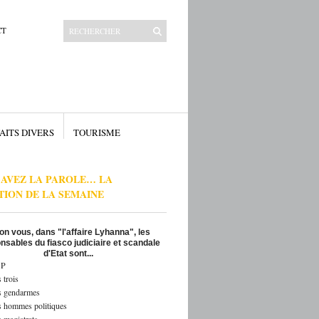
CT
AITS DIVERS
TOURISME
 AVEZ LA PAROLE… LA
TION DE LA SEMAINE
on vous, dans "l'affaire Lyhanna", les
nsables du fiasco judiciaire et scandale
d'Etat sont...
P
 trois
s gendarmes
s hommes politiques