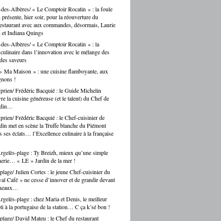
des-Albères/ « Le Comptoir Rocatin » : la foule
n présente, hier soir, pour la réouverture du
restaurant avec aux commandes, désormais, Laurie
 et Indiana Quings
des-Albères/ « Le Comptoir Rocatin » : la
n culinaire dans l’innovation avec le mélange des
 des saveurs
« Ma Maison » : une cuisine flamboyante, aux
gnons !
prien/ Frédéric Bacquié : le Guide Michelin
e la cuisine généreuse (et le talent) du Chef de
ndin…
prien/ Frédéric Bacquié : le Chef-cuisinier de
in met en scène la Truffe blanche du Piémont
 ses éclats… l’Excellence culinaire à la française
gelès-plage : Ty Breizh, mieux qu’une simple
erie… « LE » Jardin de la mer !
plage/ Julien Cortes : le jeune Chef-cuisinier du
al Café » ne cesse d’innover et de grandir devant
rneaux…
gelès-plage : chez Maria et Denis, le meilleur
ti à la portugaise de la station… C ça k’sé bon !
plage/ David Mateu : le Chef du restaurant