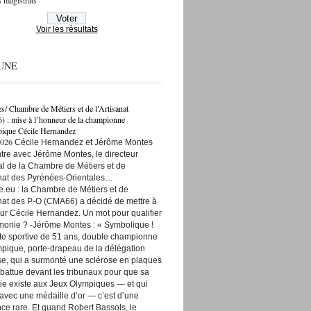
 magistrats
Voir les résultats
UNE
es/ Chambre de Métiers et de l’Artisanat
: mise à l’honneur de la championne
ique Cécile Hernandez
2026
Cécile Hernandez et Jérôme Montes
re avec Jérôme Montes, le directeur
rial de la Chambre de Métiers et de
anat des Pyrénées-Orientales…
e.eu : la Chambre de Métiers et de
anat des P-O (CMA66) a décidé de mettre à
ur Cécile Hernandez. Un mot pour qualifier
monie ? -Jérôme Montes : « Symbolique !
tte sportive de 51 ans, double championne
pique, porte-drapeau de la délégation
se, qui a surmonté une sclérose en plaques
t battue devant les tribunaux pour que sa
ie existe aux Jeux Olympiques — et qui
 avec une médaille d’or — c’est d’une
ce rare. Et quand Robert Bassols, le