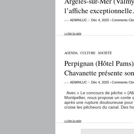
Argelès-sur-Mer (Valmy
l’affiche exceptionnell
par
le
•
ADMINLUC
Déc 4, 2025
Comments Clo
>>lire la suite
AGENDA
/
CULTURE
/
SOCIÉTÉ
Perpignan (Hôtel Pams)
Chavanette présente son
par
le
•
ADMINLUC
Déc 4, 2025
Comments Clo
Avec « Le concours de pêche » (Allar
Montpellier, nous propose un conte q
après une rupture douloureuse pour Sè
croise les pêcheurs du canal. Des ho
>>lire la suite