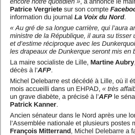
encore notre quotidien »
, a annoncé le mai
Patrice Vergriete
sur son compte
Facebo
information du journal
La Voix du Nord
.
« Au gré de sa longue carrière, qui l’aura 
ministre de la République, il aura su tisser
et d’estime réciproque avec les Dunkerquo
les drapeaux de Dunkerque seront mis en 
La maire socialiste de Lille,
Martine Aubry
décès à l’
AFP
.
Michel Delebarre est décédé à Lille, où il é
mois accueilli dans un EHPAD,
« très affaib
un grave diabète, a précisé à l’
AFP
le séna
Patrick Kanner
.
Ancien sénateur dans le Nord après une lo
l’Assemblée nationale et plusieurs postes m
François Mitterrand
, Michel Delebarre a f