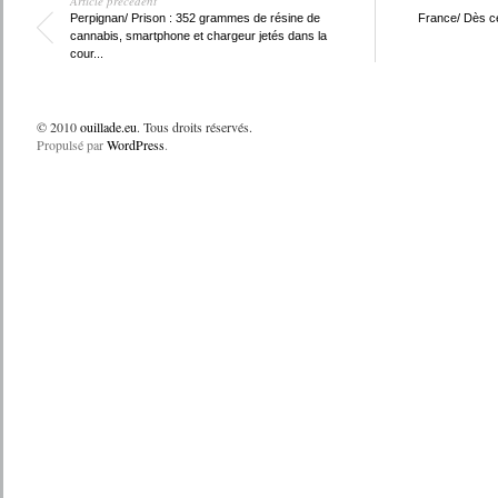
Article précédent
Perpignan/ Prison : 352 grammes de résine de
France/ Dès ce 
cannabis, smartphone et chargeur jetés dans la
cour...
© 2010
ouillade.eu
. Tous droits réservés.
Propulsé par
WordPress
.