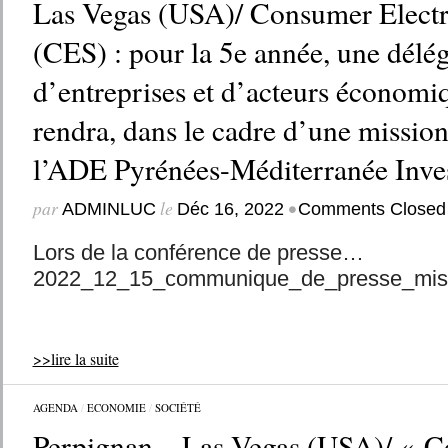
Las Vegas (USA)/ Consumer Elect
(CES) : pour la 5e année, une délé
d’entreprises et d’acteurs économi
rendra, dans le cadre d’une mission
l’ADE Pyrénées-Méditerranée Inve
par
le
•
ADMINLUC
Déc 16, 2022
Comments Closed
Lors de la conférence de presse…
2022_12_15_communique_de_presse_mis
>>lire la suite
AGENDA
/
ECONOMIE
/
SOCIÉTÉ
Perpignan – Las Vegas (USA)/ « 