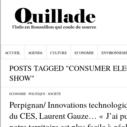
ACCUEIL
AGENDA
CULTURE
ECONOMIE
ENVIRONNEM
POSTS TAGGED "CONSUMER EL
SHOW"
ECONOMIE
/
POLITIQUE
/
SOCIÉTÉ
Perpignan/ Innovations technologiq
du CES, Laurent Gauze… « J’ai pu
notre territoire est plus facile à géo