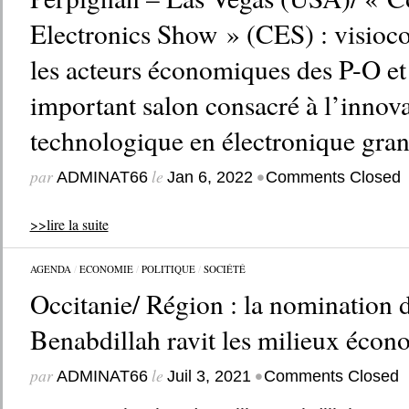
Electronics Show » (CES) : visioco
les acteurs économiques des P-O et 
important salon consacré à l’innov
technologique en électronique gran
par
le
•
ADMINAT66
Jan 6, 2022
Comments Closed
>>lire la suite
AGENDA
/
ECONOMIE
/
POLITIQUE
/
SOCIÉTÉ
Occitanie/ Région : la nomination d
Benabdillah ravit les milieux éco
par
le
•
ADMINAT66
Juil 3, 2021
Comments Closed