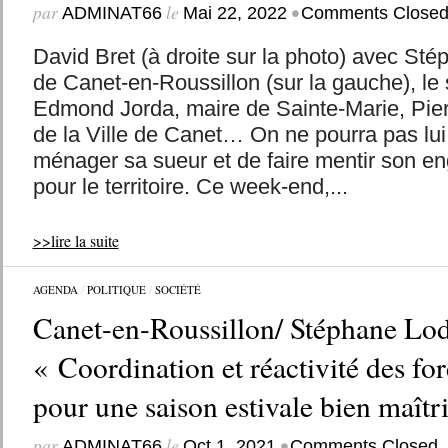
par
le
•
ADMINAT66
Mai 22, 2022
Comments Close
David Bret (à droite sur la photo) avec St
de Canet-en-Roussillon (sur la gauche), le
Edmond Jorda, maire de Sainte-Marie, Pierr
de la Ville de Canet… On ne pourra pas lui
ménager sa sueur et de faire mentir son e
pour le territoire. Ce week-end,...
>>lire la suite
AGENDA
/
POLITIQUE
/
SOCIÉTÉ
Canet-en-Roussillon/ Stéphane Lod
« Coordination et réactivité des for
pour une saison estivale bien maîtr
par
le
•
ADMINAT66
Oct 1, 2021
Comments Closed