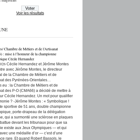
 magistrats
Voir les résultats
UNE
es/ Chambre de Métiers et de l’Artisanat
: mise à l’honneur de la championne
ique Cécile Hernandez
2026
Cécile Hernandez et Jérôme Montes
re avec Jérôme Montes, le directeur
rial de la Chambre de Métiers et de
anat des Pyrénées-Orientales…
e.eu : la Chambre de Métiers et de
anat des P-O (CMA66) a décidé de mettre à
ur Cécile Hernandez. Un mot pour qualifier
monie ? -Jérôme Montes : « Symbolique !
tte sportive de 51 ans, double championne
pique, porte-drapeau de la délégation
se, qui a surmonté une sclérose en plaques
t battue devant les tribunaux pour que sa
ie existe aux Jeux Olympiques — et qui
 avec une médaille d’or — c’est d’une
ce rare. Et quand Robert Bassols, le