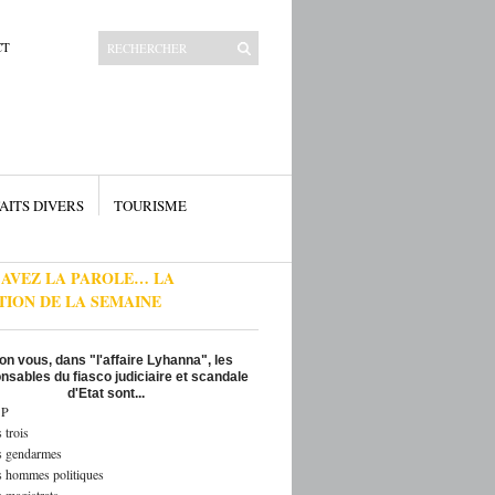
CT
AITS DIVERS
TOURISME
 AVEZ LA PAROLE… LA
TION DE LA SEMAINE
on vous, dans "l'affaire Lyhanna", les
nsables du fiasco judiciaire et scandale
d'Etat sont...
P
 trois
s gendarmes
s hommes politiques