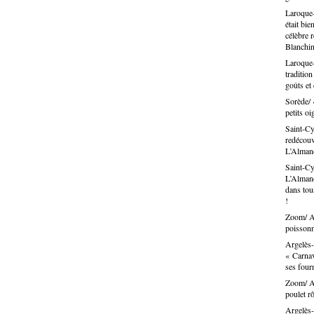
Laroque-
était bie
célèbre 
Blanchin
Laroque-
traditio
goûts et
Sorède/ 
petits oi
Saint-Cy
redécouvr
L’Alma
Saint-Cy
L’Almand
dans tous
!
Zoom/ Ar
poissonn
Argelès-
« Carnav
ses fou
Zoom/ Ar
poulet rô
Argelès-