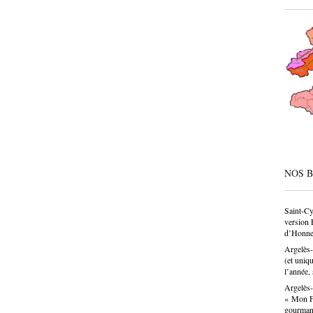
CAP, av
même de
société
condesc
déconne
pâtissie
un savo
n’est p
choix p
donne u
NOS 
Saint-Cy
version 
d’Honne
Argelès-
(et uniq
l’année, 
Argelès-
« Mon Fa
gourma