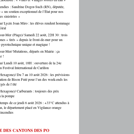
voir avec Argelès-sur-Mer. Une confusion
nt, c’est toute une vie de territoire qui se
endies : Sandrine Dogor-Such (RN), députée,
 régulièrement faite par les touristes… et
. Alors oui, on se bat pour eux, on les
« un soutien exceptionnel de l’État pour nos
s journalistes parisiens. Sans oublier,
auprès des collectivités, des institutions, du
 sinistrées »
is, les chauffeurs de taxi parisiens.
teur. Et on ne fait pas ça mollement. »
n/ Lycée Joan Miro : les élèves rendent hommage
e.eu : justement, est-ce que les artisans
iral
ent une période difficile en ce moment ? -
Montes : « Comme partout en France, les
sur-Mer (Plage)/ Samedi 22 août, 22H 30 : trois
s font face à une accumulation de pressions
ones « tirés » depuis le front-de-mer pour un
es en hausse, coût des matières premières,
e pyrotechnique unique et magique !
ltés de recrutement, concurrence déloyale…
sur-Mer/ Mutations, départs en Mairie : ça
 un département comme le nôtre, qui
e !
e des fragilités socio-économiques bien
n/ Lundi 10 août, 18H : ouverture de la 24e
ées, ces difficultés sont souvent amplifiées.
u Festival International de Carillon
oir d’achat des ménages qui se contracte,
Hexagone)/ Du 7 au 10 août 2026 : les prévisions
he directement les artisans. Mais je ne
lation de Bison Futé pour l’un des week-ends les
s verser dans le catastrophisme : il y a
gés de l’été
eaucoup de créations, beaucoup
ie, beaucoup de jeunes qui choisissent
Hexagone)/ Carburants : toujours des prix
ntissage et les métiers manuels. La
à la pompe
e de fond est là. » Ouillade.eu : vous
temps de ce jeudi 6 août 2026 : +33°C attendus à
de recrutement. On entend souvent que
n, le département placé en Vigilance orange
anat ne trouve pas ses apprentis… -Jérôme
’incendies
 « C’est un sujet majeur, effectivement. Il y
étiers en tension très forte — le bâtiment,
fure, la mécanique. Des métiers où on peut
E DES CANTONS DES PO
 du travail immédiatement à la sortie du