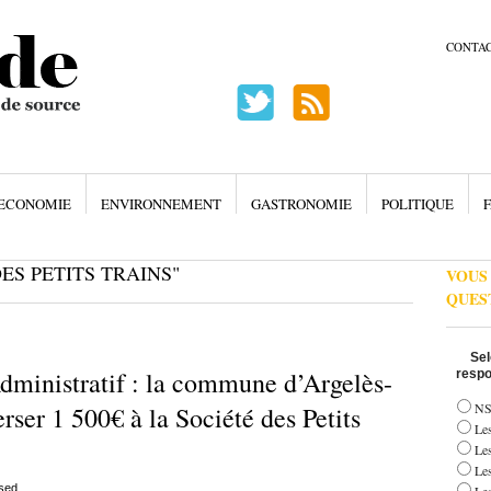
CONTA
ECONOMIE
ENVIRONNEMENT
GASTRONOMIE
POLITIQUE
F
ES PETITS TRAINS"
VOUS
QUES
Sel
dministratif : la commune d’Argelès-
respo
NS
ser 1 500€ à la Société des Petits
Les
Le
Le
sed