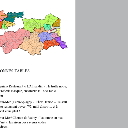
ec de vraies perspectives de carrière et
 reprise d’entreprise. Mais le regard de la
 sur ces formations reste parfois
endant — et ça, franchement, c’est être
cté de la réalité. Choisir un CAP de
r ou de carrossier, c’est choisir un métier,
ir-faire, une indépendance possible. Ce
as un choix par défaut. C’est souvent un
ar passion. Et là, Cécile Hernandez nous
ne belle leçon : la passion et
[…]
BONNES TABLES
prien/ Restaurant « L’Almandin » : la truffe noire,
Frédéric Bacquié, ensorcelle la 188e Table
ur
sur-Mer (Centre-plage)/ « Chez Denise » : le seul
ue) restaurant ouvert 7/7, midi & soir… et à
s’il vous plait !
sur-Mer/ Chemin de Valmy : l’automne au mas
ré », la saison des saveurs et des
ndises…