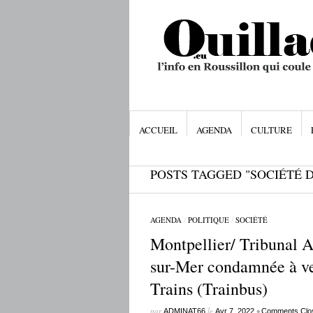
ACCUEIL
AGENDA
CULTURE
POSTS TAGGED "SOCIÉTÉ D
AGENDA
/
POLITIQUE
/
SOCIÉTÉ
Montpellier/ Tribunal A
sur-Mer condamnée à ver
Trains (Trainbus)
par
le
•
ADMINAT66
Avr 7, 2022
Comments Clo