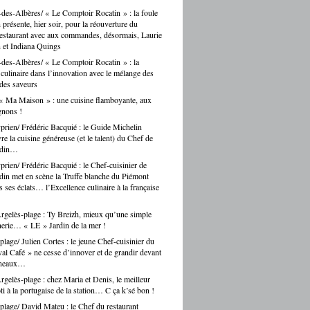
des-Albères/ « Le Comptoir Rocatin » : la foule
n présente, hier soir, pour la réouverture du
restaurant avec aux commandes, désormais, Laurie
 et Indiana Quings
des-Albères/ « Le Comptoir Rocatin » : la
n culinaire dans l’innovation avec le mélange des
 des saveurs
« Ma Maison » : une cuisine flamboyante, aux
gnons !
prien/ Frédéric Bacquié : le Guide Michelin
e la cuisine généreuse (et le talent) du Chef de
ndin…
prien/ Frédéric Bacquié : le Chef-cuisinier de
in met en scène la Truffe blanche du Piémont
 ses éclats… l’Excellence culinaire à la française
gelès-plage : Ty Breizh, mieux qu’une simple
erie… « LE » Jardin de la mer !
plage/ Julien Cortes : le jeune Chef-cuisinier du
al Café » ne cesse d’innover et de grandir devant
rneaux…
gelès-plage : chez Maria et Denis, le meilleur
ti à la portugaise de la station… C ça k’sé bon !
plage/ David Mateu : le Chef du restaurant