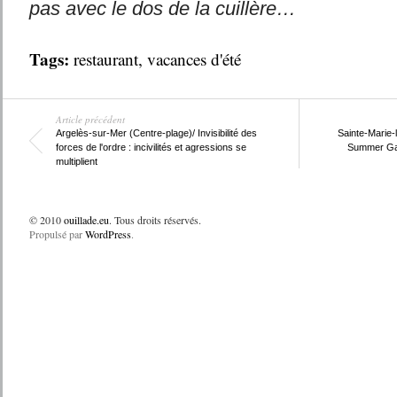
pas avec le dos de la cuillère…
Tags:
restaurant
,
vacances d'été
Article précédent
Argelès-sur-Mer (Centre-plage)/ Invisibilité des
Sainte-Marie-l
forces de l'ordre : incivilités et agressions se
Summer Gam
multiplient
© 2010
ouillade.eu
. Tous droits réservés.
Propulsé par
WordPress
.