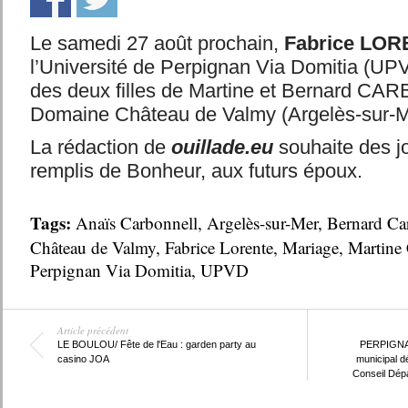
Le samedi 27 août prochain,
Fabrice LO
l’Université de Perpignan Via Domitia (UP
des deux filles de Martine et Bernard C
Domaine Château de Valmy (Argelès-sur-M
La rédaction de
ouillade.eu
souhaite des j
remplis de Bonheur, aux futurs époux.
Tags:
Anaïs Carbonnell
,
Argelès-sur-Mer
,
Bernard Ca
Château de Valmy
,
Fabrice Lorente
,
Mariage
,
Martine 
Perpignan Via Domitia
,
UPVD
Article précédent
LE BOULOU/ Fête de l'Eau : garden party au
PERPIGNAN
casino JOA
municipal d
Conseil Dép