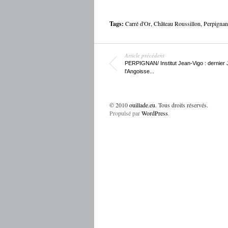
Tags:
Carré d'Or
,
Château Roussillon
,
Perpignan
Article précédent
PERPIGNAN/ Institut Jean-Vigo : dernier 
l'Angoisse...
© 2010
ouillade.eu
. Tous droits réservés.
Propulsé par
WordPress
.