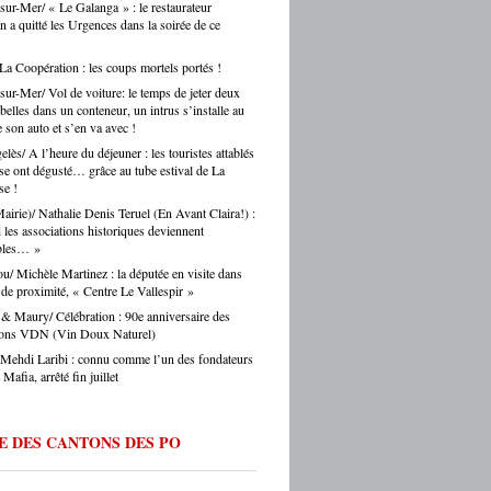
sur-Mer/ « Le Galanga » : le restaurateur
voir avec Argelès-sur-Mer. Une confusion
nt, c’est toute une vie de territoire qui se
n a quitté les Urgences dans la soirée de ce
 régulièrement faite par les touristes… et
. Alors oui, on se bat pour eux, on les
s journalistes parisiens. Sans oublier,
auprès des collectivités, des institutions, du
is, les chauffeurs de taxi parisiens.
 La Coopération : les coups mortels portés !
teur. Et on ne fait pas ça mollement. »
e.eu : justement, est-ce que les artisans
sur-Mer/ Vol de voiture: le temps de jeter deux
ent une période difficile en ce moment ? -
belles dans un conteneur, un intrus s’installe au
Montes : « Comme partout en France, les
 son auto et s’en va avec !
s font face à une accumulation de pressions
lès/ A l’heure du déjeuner : les touristes attablés
es en hausse, coût des matières premières,
sse ont dégusté… grâce au tube estival de La
ltés de recrutement, concurrence déloyale…
e !
 un département comme le nôtre, qui
Mairie)/ Nathalie Denis Teruel (En Avant Claira!) :
e des fragilités socio-économiques bien
les associations historiques deviennent
ées, ces difficultés sont souvent amplifiées.
ables… »
oir d’achat des ménages qui se contracte,
u/ Michèle Martinez : la députée en visite dans
he directement les artisans. Mais je ne
l de proximité, « Centre Le Vallespir »
s verser dans le catastrophisme : il y a
eaucoup de créations, beaucoup
& Maury/ Célébration : 90e anniversaire des
ie, beaucoup de jeunes qui choisissent
tions VDN (Vin Doux Naturel)
ntissage et les métiers manuels. La
 Mehdi Laribi : connu comme l’un des fondateurs
e de fond est là. » Ouillade.eu : vous
Mafia, arrêté fin juillet
de recrutement. On entend souvent que
anat ne trouve pas ses apprentis… -Jérôme
 « C’est un sujet majeur, effectivement. Il y
E DES CANTONS DES PO
étiers en tension très forte — le bâtiment,
fure, la mécanique. Des métiers où on peut
 du travail immédiatement à la sortie du