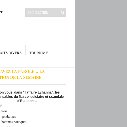
CT
AITS DIVERS
TOURISME
 AVEZ LA PAROLE… LA
TION DE LA SEMAINE
on vous, dans "l'affaire Lyhanna", les
nsables du fiasco judiciaire et scandale
d'Etat sont...
P
 trois
s gendarmes
s hommes politiques