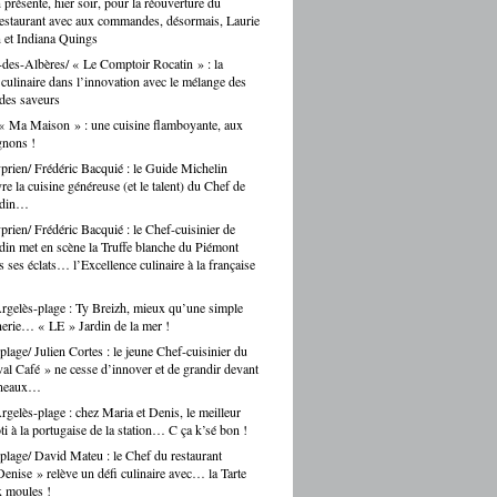
n présente, hier soir, pour la réouverture du
restaurant avec aux commandes, désormais, Laurie
 et Indiana Quings
des-Albères/ « Le Comptoir Rocatin » : la
n culinaire dans l’innovation avec le mélange des
 des saveurs
« Ma Maison » : une cuisine flamboyante, aux
gnons !
prien/ Frédéric Bacquié : le Guide Michelin
e la cuisine généreuse (et le talent) du Chef de
ndin…
prien/ Frédéric Bacquié : le Chef-cuisinier de
in met en scène la Truffe blanche du Piémont
 ses éclats… l’Excellence culinaire à la française
gelès-plage : Ty Breizh, mieux qu’une simple
erie… « LE » Jardin de la mer !
plage/ Julien Cortes : le jeune Chef-cuisinier du
al Café » ne cesse d’innover et de grandir devant
rneaux…
gelès-plage : chez Maria et Denis, le meilleur
ti à la portugaise de la station… C ça k’sé bon !
plage/ David Mateu : le Chef du restaurant
enise » relève un défi culinaire avec… la Tarte
x moules !