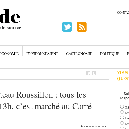
CONTA
ECONOMIE
ENVIRONNEMENT
GASTRONOMIE
POLITIQUE
F
VOUS
QUES
u Roussillon : tous les
Sel
respo
13h, c’est marché au Carré
NS
Les
Le
Le
Aucun commentaire