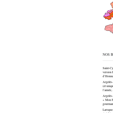
CAP, av
même de
société
condesc
déconne
pâtissie
un savo
n’est p
choix p
donne u
NOS 
Saint-Cy
version 
d’Honne
Argelès-
(et uniq
l’année, 
Argelès-
« Mon Fa
gourma
Laroque-