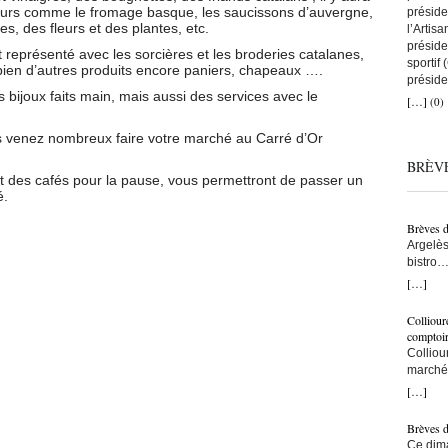
leurs comme le fromage basque, les saucissons d’auvergne,
préside
s, des fleurs et des plantes, etc.
l’Artis
préside
t représenté avec les sorcières et les broderies catalanes,
sportif
 bien d’autres produits encore paniers, chapeaux ….
préside
 bijoux faits main, mais aussi des services avec le
a remis
[…]
(0)
que tou
avec to
ors venez nombreux faire votre marché au Carré d’Or
nous au
BRÈV
artisans
t des cafés pour la pause, vous permettront de passer un
C’est ç
é.
on comp
lien co
Brèves 
snowboa
Argelès
d’abord
bistro…
une fem
municip
[…]
construi
résiden
l’une d
– Ici, à
monte s
Colliour
bras… –
bras cr
comptoi
populat
l’accuei
Colliou
crois q
l’on fai
marché 
taxe po
vraimen
de-mer,
[…]
trottoi
persévé
Jean-Pa
l’ombre
bon ! ç
Brèves 
ce sont
pêcheur
Ce dima