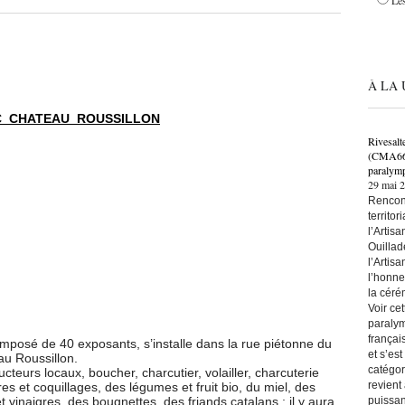
Les
À LA 
Rivesalt
(CMA66) 
paralymp
29 mai 
Rencont
territo
l’Artis
Ouillad
l’Artis
l’honne
la céré
Voir ce
paralym
françai
posé de 40 exposants, s’installe dans la rue piétonne du
et s’es
u Roussillon.
catégor
cteurs locaux, boucher, charcutier, volailler, charcuterie
revient
res et coquillages, des légumes et fruit bio, du miel, des
puissan
t vinaigres, des bougnettes, des friands catalans ; il y aura