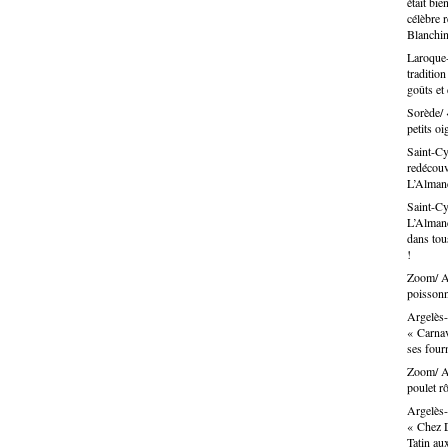
était bie
célèbre 
Blanchin
Laroque-
traditio
goûts et
Sorède/ 
petits oi
Saint-Cy
redécouvr
L’Alma
Saint-Cy
L’Almand
dans tous
!
Zoom/ Ar
poissonn
Argelès-
« Carnav
ses fou
Zoom/ Ar
poulet rô
Argelès-
« Chez D
Tatin au