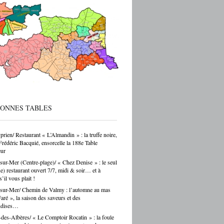
ec de vraies perspectives de carrière et
 reprise d’entreprise. Mais le regard de la
 sur ces formations reste parfois
endant — et ça, franchement, c’est être
cté de la réalité. Choisir un CAP de
r ou de carrossier, c’est choisir un métier,
ir-faire, une indépendance possible. Ce
as un choix par défaut. C’est souvent un
ar passion. Et là, Cécile Hernandez nous
ne belle leçon : la passion et
[…]
BONNES TABLES
prien/ Restaurant « L’Almandin » : la truffe noire,
Frédéric Bacquié, ensorcelle la 188e Table
ur
sur-Mer (Centre-plage)/ « Chez Denise » : le seul
ue) restaurant ouvert 7/7, midi & soir… et à
s’il vous plait !
sur-Mer/ Chemin de Valmy : l’automne au mas
ré », la saison des saveurs et des
ndises…
des-Albères/ « Le Comptoir Rocatin » : la foule