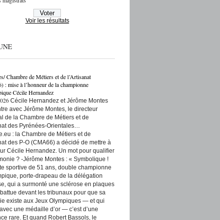
 magistrats
Voir les résultats
UNE
es/ Chambre de Métiers et de l’Artisanat
: mise à l’honneur de la championne
ique Cécile Hernandez
2026
Cécile Hernandez et Jérôme Montes
re avec Jérôme Montes, le directeur
rial de la Chambre de Métiers et de
anat des Pyrénées-Orientales…
e.eu : la Chambre de Métiers et de
anat des P-O (CMA66) a décidé de mettre à
ur Cécile Hernandez. Un mot pour qualifier
monie ? -Jérôme Montes : « Symbolique !
tte sportive de 51 ans, double championne
pique, porte-drapeau de la délégation
se, qui a surmonté une sclérose en plaques
t battue devant les tribunaux pour que sa
ie existe aux Jeux Olympiques — et qui
 avec une médaille d’or — c’est d’une
ce rare. Et quand Robert Bassols, le