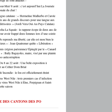
squ’ils sont attachés !
s journalistes parisiens. Sans oublier,
auprès des collectivités, des institutions, du
sur-Mer/ 8 août : c’est aujourd’hui La Journée
is, les chauffeurs de taxi parisiens.
teur. Et on ne fait pas ça mollement. »
onale du chat !
e.eu : justement, est-ce que les artisans
gue catalane : « Hermeline Malherbe et Carole
ent une période difficile en ce moment ? -
ix ans de grands discours pour une langue aux
Montes : « Comme partout en France, les
érisoires » (Jordi Vera Oui Au Pays Catalan)
s font face à une accumulation de pressions
es en hausse, coût des matières premières,
oha La Squale : le rappeur écope de deux ans de
our avoir frappé deux femmes lors d’une soirée
ltés de recrutement, concurrence déloyale…
 un département comme le nôtre, qui
Je reprends ma liberté, car elle est mon bien le
e des fragilités socio-économiques bien
cieux » : Jean Quatremer quitte « Libération »
ées, ces difficultés sont souvent amplifiées.
nis (région parisienne)/ Épinglé par le « Canard
oir d’achat des ménages qui se contracte,
 » : Bally Bagayoko, maire, visé par une plainte
he directement les artisans. Mais je ne
so anticorruption
s verser dans le catastrophisme : il y a
Du 8 au 22 août : Une belle exposition à
eaucoup de créations, beaucoup
r au Cellier Dom Brial
ie, beaucoup de jeunes qui choisissent
ntissage et les métiers manuels. La
h/ Incendie : le feu est officiellement éteint
e de fond est là. » Ouillade.eu : vous
us West Nile : trois premiers cas d’infection
de recrutement. On entend souvent que
u virus West Nile à Elne, Perpignan et Saint-
anat ne trouve pas ses apprentis… -Jérôme
ette saison
 « C’est un sujet majeur, effectivement. Il y
étiers en tension très forte — le bâtiment,
fure, la mécanique. Des métiers où on peut
E DES CANTONS DES PO
 du travail immédiatement à la sortie du
ec de vraies perspectives de carrière et
 reprise d’entreprise. Mais le regard de la