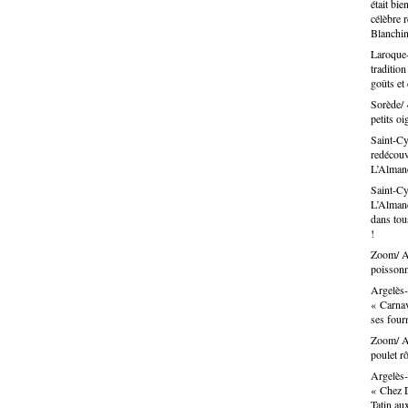
était bie
célèbre 
Blanchin
Laroque-
traditio
goûts et
Sorède/ 
petits oi
Saint-Cy
redécouvr
L’Alma
Saint-Cy
L’Almand
dans tous
!
Zoom/ Ar
poissonn
Argelès-
« Carnav
ses fou
Zoom/ Ar
poulet rô
Argelès-
« Chez D
Tatin au