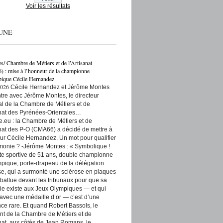
Voir les résultats
UNE
es/ Chambre de Métiers et de l’Artisanat
: mise à l’honneur de la championne
ique Cécile Hernandez
2026
Cécile Hernandez et Jérôme Montes
re avec Jérôme Montes, le directeur
rial de la Chambre de Métiers et de
anat des Pyrénées-Orientales…
e.eu : la Chambre de Métiers et de
anat des P-O (CMA66) a décidé de mettre à
ur Cécile Hernandez. Un mot pour qualifier
monie ? -Jérôme Montes : « Symbolique !
tte sportive de 51 ans, double championne
pique, porte-drapeau de la délégation
se, qui a surmonté une sclérose en plaques
t battue devant les tribunaux pour que sa
ie existe aux Jeux Olympiques — et qui
 avec une médaille d’or — c’est d’une
ce rare. Et quand Robert Bassols, le
nt de la Chambre de Métiers et de
anat, aux côtés de Jean Romans, le