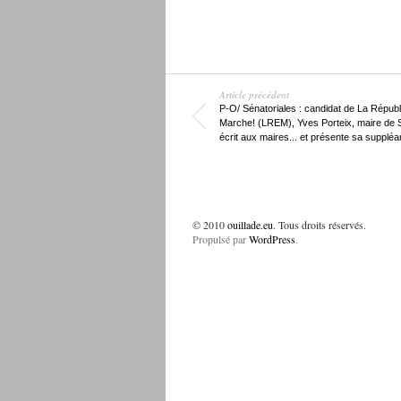
Article précédent
P-O/ Sénatoriales : candidat de La Répub
Marche! (LREM), Yves Porteix, maire de 
écrit aux maires... et présente sa suppléa
© 2010
ouillade.eu
. Tous droits réservés.
Propulsé par
WordPress
.