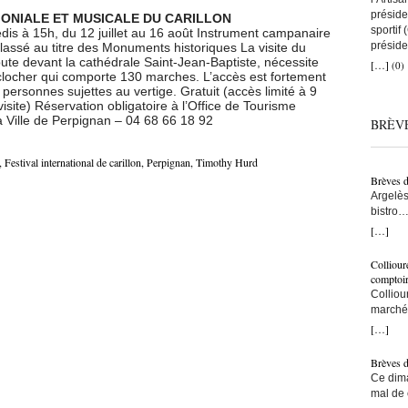
préside
MONIALE ET MUSICALE DU CARILLON
sportif
dis à 15h, du 12 juillet au 16 août Instrument campanaire
préside
lassé au titre des Monuments historiques La visite du
a remis
ébute devant la cathédrale Saint-Jean-Baptiste, nécessite
[…]
(0)
clocher qui comporte 130 marches. L’accès est fortement
que tou
personnes sujettes au vertige. Gratuit (accès limité à 9
avec to
isite) Réservation obligatoire à l’Office de Tourisme
nous au
la Ville de Perpignan – 04 68 66 18 92
BRÈV
artisans
C’est ç
on comp
,
Festival international de carillon
,
Perpignan
,
Timothy Hurd
lien co
Brèves 
snowboa
Argelès
d’abord
bistro…
une fem
municip
[…]
construi
résiden
l’une d
– Ici, à
monte s
Colliour
bras… –
bras cr
comptoi
populat
l’accuei
Colliou
crois q
l’on fai
marché 
taxe po
vraimen
de-mer,
[…]
trottoi
persévé
Jean-Pa
l’ombre
bon ! ç
Brèves 
ce sont
pêcheur
Ce dima
Ouillad
tu le fa
mal de 
CMA fai
devenu 