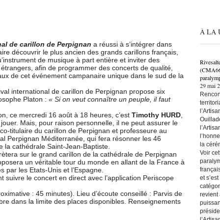
À LA 
nal de carillon de Perpignan
a réussi à s’intégrer dans
Faire découvrir le plus ancien des grands carillons français,
u’instrument de musique à part entière et inviter des
Rivesalt
 étrangers, afin de programmer des concerts de qualité,
(CMA66) 
aux de cet événement campanaire unique dans le sud de la
paralymp
29 mai 
ival international de carillon de Perpignan propose six
Rencont
losophe Platon :
« Si on veut connaître un peuple, il faut
territo
l’Artis
son, ce mercredi 16 août à 18 heures, c’est
Timothy HURD
,
Ouillad
jouer. Mais, pour raison personnelle, il ne peut assurer le
l’Artis
 co-titulaire du carillon de Perpignan et professeure au
l’honne
l Perpignan Méditerranée, qui fera résonner les 46
la céré
 la cathédrale Saint-Jean-Baptiste.
Voir ce
ètera sur le grand carillon de la cathédrale de Perpignan
paralym
roposera un véritable tour du monde en allant de la France à
françai
s par les Etats-Unis et l’Espagne.
 suivre le concert en direct avec l’application Periscope
et s’es
catégor
ximative : 45 minutes). Lieu d’écoute conseillé : Parvis de
revient
libre dans la limite des places disponibles. Renseignements
puissan
préside
l’Artis