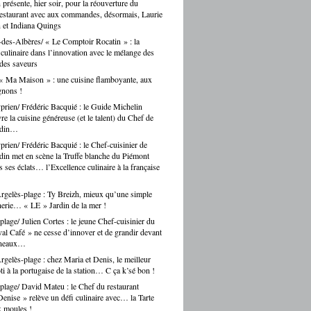
n présente, hier soir, pour la réouverture du
restaurant avec aux commandes, désormais, Laurie
 et Indiana Quings
des-Albères/ « Le Comptoir Rocatin » : la
n culinaire dans l’innovation avec le mélange des
 des saveurs
« Ma Maison » : une cuisine flamboyante, aux
gnons !
prien/ Frédéric Bacquié : le Guide Michelin
e la cuisine généreuse (et le talent) du Chef de
ndin…
prien/ Frédéric Bacquié : le Chef-cuisinier de
in met en scène la Truffe blanche du Piémont
 ses éclats… l’Excellence culinaire à la française
gelès-plage : Ty Breizh, mieux qu’une simple
erie… « LE » Jardin de la mer !
plage/ Julien Cortes : le jeune Chef-cuisinier du
al Café » ne cesse d’innover et de grandir devant
rneaux…
gelès-plage : chez Maria et Denis, le meilleur
ti à la portugaise de la station… C ça k’sé bon !
plage/ David Mateu : le Chef du restaurant
enise » relève un défi culinaire avec… la Tarte
x moules !