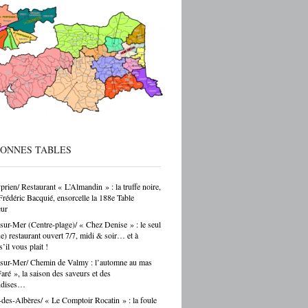
 sur ces formations reste parfois
endant — et ça, franchement, c’est être
cté de la réalité. Choisir un CAP de
r ou de carrossier, c’est choisir un métier,
ir-faire, une indépendance possible. Ce
as un choix par défaut. C’est souvent un
ar passion. Et là, Cécile Hernandez nous
ne belle leçon : la passion et
[…]
BONNES TABLES
prien/ Restaurant « L’Almandin » : la truffe noire,
Frédéric Bacquié, ensorcelle la 188e Table
ur
sur-Mer (Centre-plage)/ « Chez Denise » : le seul
ue) restaurant ouvert 7/7, midi & soir… et à
s’il vous plait !
sur-Mer/ Chemin de Valmy : l’automne au mas
ré », la saison des saveurs et des
ndises…
des-Albères/ « Le Comptoir Rocatin » : la foule