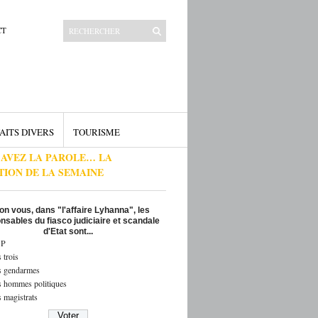
CT
AITS DIVERS
TOURISME
 AVEZ LA PAROLE… LA
TION DE LA SEMAINE
on vous, dans "l'affaire Lyhanna", les
nsables du fiasco judiciaire et scandale
d'Etat sont...
P
 trois
s gendarmes
s hommes politiques
 magistrats