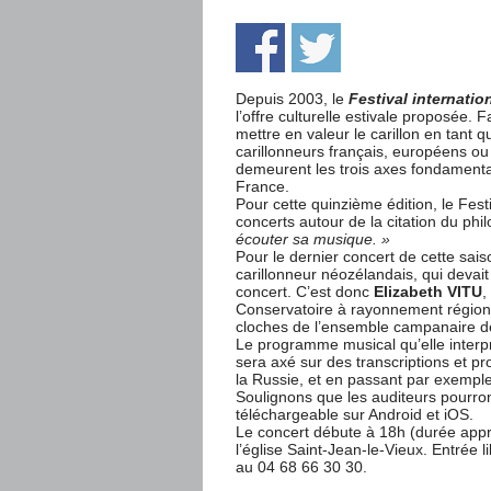
Depuis 2003, le
Festival internatio
l’offre culturelle estivale proposée. 
mettre en valeur le carillon en tant q
carillonneurs français, européens ou
demeurent les trois axes fondament
France.
Pour cette quinzième édition, le Fest
concerts autour de la citation du phi
écouter sa musique. »
Pour le dernier concert de cette sai
carillonneur néozélandais, qui devait 
concert. C’est donc
Elizabeth VITU
,
Conservatoire à rayonnement régiona
cloches de l’ensemble campanaire de
Le programme musical qu’elle interpr
sera axé sur des transcriptions et p
la Russie, et en passant par exemple
Soulignons que les auditeurs pourront
téléchargeable sur Android et iOS.
Le concert débute à 18h (durée appro
l’église Saint-Jean-le-Vieux. Entrée 
au 04 68 66 30 30.