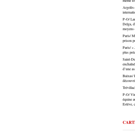
même lor
certain
défend 
Argelès-
désorma
législa
internati
Ouillad
P-O/ Lan
travers
Delga, d
Jérôme 
moyens d
artisan
: charg
Paris/ M
prison p
difficu
Et dans
Paris/ « 
présent
plus pré
identifi
Saint-De
Le pouv
enchaîné
ça touc
d’une as
veux pa
Baixas/ 
aussi b
découvri
d’énerg
l’appre
Trévillac
tendanc
P-O/ Vir
parlez 
équine a
l’artis
Estève, c
Montes :
a des m
la coif
CART
trouver
CAP, av
même de