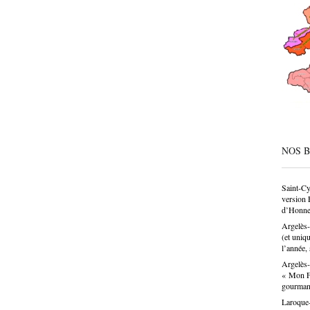
société
condesc
déconne
pâtissie
un savo
n’est p
choix p
donne u
NOS 
Saint-Cy
version 
d’Honne
Argelès-
(et uniq
l’année, 
Argelès-
« Mon Fa
gourma
Laroque-