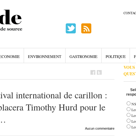
CONTA
ECONOMIE
ENVIRONNEMENT
GASTRONOMIE
POLITIQUE
F
VOUS
QUES
Sel
l international de carillon :
respo
placera Timothy Hurd pour le
NS
Les
t…
Le
Le
Les
Aucun commentaire