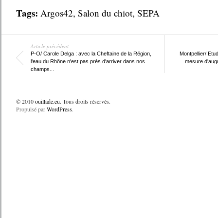
Tags:
Argos42
,
Salon du chiot
,
SEPA
Article précédent
P-O/ Carole Delga : avec la Cheftaine de la Région,
Montpellier/ Etu
l'eau du Rhône n'est pas près d'arriver dans nos
mesure d'augm
champs...
© 2010
ouillade.eu
. Tous droits réservés.
Propulsé par
WordPress
.