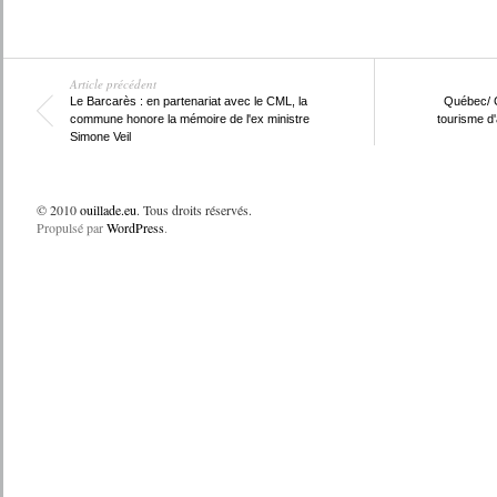
Article précédent
Le Barcarès : en partenariat avec le CML, la
Québec/ C
commune honore la mémoire de l'ex ministre
tourisme d'
Simone Veil
© 2010
ouillade.eu
. Tous droits réservés.
Propulsé par
WordPress
.