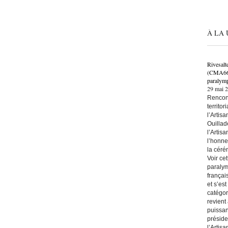
À LA 
Rivesalt
(CMA66) 
paralymp
29 mai 
Rencont
territo
l’Artis
Ouillad
l’Artis
l’honne
la céré
Voir ce
paralym
françai
et s’es
catégor
revient
puissan
préside
l’Artis