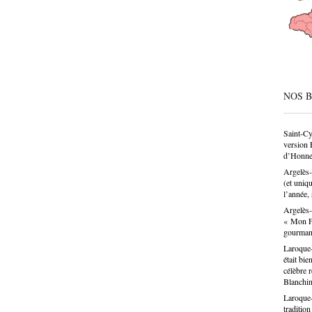
société
condesc
déconne
pâtissie
un savo
n’est p
choix p
donne u
NOS 
Saint-Cy
version 
d’Honne
Argelès-
(et uniq
l’année, 
Argelès-
« Mon Fa
gourma
Laroque-
était bie
célèbre 
Blanchin
Laroque-
traditio