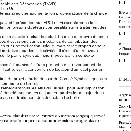
donné h
[…]
« Conc
peint d
isable des Déchèteries (TVVD) ;
Parisie
Rivesal
rochers 
t de Ur.
effet… 
Brèves 
un dispo
èteries avec une augmentation problématique de la charge
dans l’
D’autan
Louis Al
en part
marines
circons
Dans un
ui a été présentée aux EPCI en visioconférence le 9
Dévelo
Colliou
catalan
septem
e nombreux indicateurs comparatifs sur le traitement des
l’ANDSA
Donc, j
Stade F
Perpigna
assez a
[…]
de le c
seuleme
flux qui a suscité le plus de débat. La mise en œuvre de cette
actuel. 
contrat
parait q
Expulsi
 des discussions sur les modalités de contribution des
après, 
sur dix
artistes
Brèves 
claque, 
ées sur une tarification unique, mais serait proportionnelle
Faut qu
club. S
politiqu
A l’heu
un club
ncitative pour les collectivités. Il s’agit d’un nouveau
te jure,
monde p
Guy Jou
troquet
parles 
ufflé par le syndicat, mais imposé par un contexte
appris…
avec le
le mair
Barcarè
[…]
.
la ligne
ou quoi
les deux
Une foi
restaur
ises à l’unanimité : l’une portant sur le reversement de
Peut-êt
dont Vol
prouver
avoir l’
vraiment
l’autre, sur la convention de location d’un local pour un
Perpign
?… Alle
Montes 
secrétai
tire sur
l’USAP,
quel es
qu’une 
nulleme
L’INT
tion du projet d’ordre du jour du Comité Syndical, qui aura
d’avance
cours d
arts di
sur le t
le maire
a commune de Brouilla.
élu dans
at trave
semaine
d’aille
Saint-V
 remerciant tous les élus du Bureau pour leur implication
dynamis
au XIII
sortant
partena
té des débats menés ce jour, en particulier au sujet de la
peindre
pas tro
Argelès-
une bel
premier
vice du traitement des déchets à l’échelle
départe
a quan
D’abord
retour !
un tel r
durant l
CMA For
faire un
des Gra
l’affich
Zoom/ Le
accent,
pôle de
autorisa
son futu
ailleur
knacki e
je viens
départe
avoir c
d’une so
feu !
la pizza 
Service Public de l’Unité de Traitement et Valorisation Energétique
,
Fernand
FN, cell
qui veu
finalem
de l’A-9
épartemental de transport et du traitement des ordures ménagères des P-O
,
! ». « A
France/ 
peut au
Le lend
mais Le
peux vo
Mocro Ma
n’est p
semblan
commune