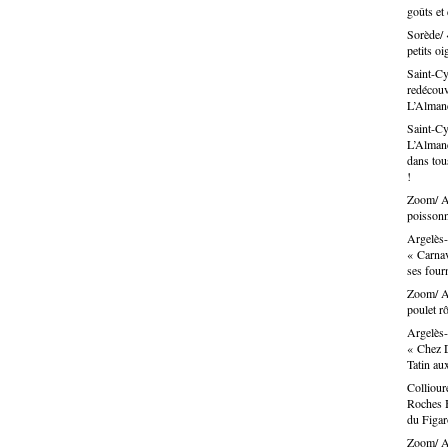
goûts et
Sorède/ 
petits oi
Saint-Cy
redécouvr
L’Alma
Saint-Cy
L’Almand
dans tous
!
Zoom/ Ar
poissonn
Argelès-
« Carnav
ses fou
Zoom/ Ar
poulet rô
Argelès-
« Chez D
Tatin au
Colliour
Roches B
du Figa
Zoom/ Ar