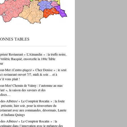
 sur ces formations reste parfois
endant — et ça, franchement, c’est être
cté de la réalité. Choisir un CAP de
r ou de carrossier, c’est choisir un métier,
ir-faire, une indépendance possible. Ce
as un choix par défaut. C’est souvent un
ar passion. Et là, Cécile Hernandez nous
ne belle leçon : la passion et
[…]
BONNES TABLES
prien/ Restaurant « L’Almandin » : la truffe noire,
Frédéric Bacquié, ensorcelle la 188e Table
ur
sur-Mer (Centre-plage)/ « Chez Denise » : le seul
ue) restaurant ouvert 7/7, midi & soir… et à
s’il vous plait !
sur-Mer/ Chemin de Valmy : l’automne au mas
ré », la saison des saveurs et des
ndises…
des-Albères/ « Le Comptoir Rocatin » : la foule
n présente, hier soir, pour la réouverture du
restaurant avec aux commandes, désormais, Laurie
 et Indiana Quings
des-Albères/ « Le Comptoir Rocatin » : la
n culinaire dans l’innovation avec le mélange des