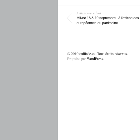
Article précédent
Millas/ 18 & 19 septembre : à l'affiche de
européennes du patrimoine
© 2010
ouillade.eu
. Tous droits réservés.
Propulsé par
WordPress
.