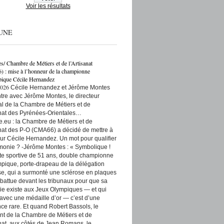
Voir les résultats
UNE
es/ Chambre de Métiers et de l’Artisanat
: mise à l’honneur de la championne
ique Cécile Hernandez
2026
Cécile Hernandez et Jérôme Montes
re avec Jérôme Montes, le directeur
rial de la Chambre de Métiers et de
anat des Pyrénées-Orientales…
e.eu : la Chambre de Métiers et de
anat des P-O (CMA66) a décidé de mettre à
ur Cécile Hernandez. Un mot pour qualifier
monie ? -Jérôme Montes : « Symbolique !
tte sportive de 51 ans, double championne
pique, porte-drapeau de la délégation
se, qui a surmonté une sclérose en plaques
t battue devant les tribunaux pour que sa
ie existe aux Jeux Olympiques — et qui
 avec une médaille d’or — c’est d’une
ce rare. Et quand Robert Bassols, le
nt de la Chambre de Métiers et de
anat, aux côtés de Jean Romans, le