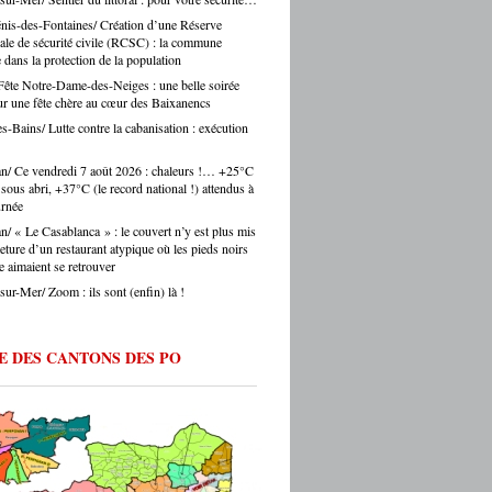
s journalistes parisiens. Sans oublier,
auprès des collectivités, des institutions, du
nis-des-Fontaines/ Création d’une Réserve
is, les chauffeurs de taxi parisiens.
teur. Et on ne fait pas ça mollement. »
e de sécurité civile (RCSC) : la commune
e.eu : justement, est-ce que les artisans
 dans la protection de la population
ent une période difficile en ce moment ? -
Fête Notre-Dame-des-Neiges : une belle soirée
Montes : « Comme partout en France, les
ur une fête chère au cœur des Baixanencs
s font face à une accumulation de pressions
s-Bains/ Lutte contre la cabanisation : exécution
es en hausse, coût des matières premières,
!
ltés de recrutement, concurrence déloyale…
 un département comme le nôtre, qui
n/ Ce vendredi 7 août 2026 : chaleurs !… +25°C
e des fragilités socio-économiques bien
sous abri, +37°C (le record national !) attendus à
ées, ces difficultés sont souvent amplifiées.
urnée
oir d’achat des ménages qui se contracte,
n/ « Le Casablanca » : le couvert n’y est plus mis
he directement les artisans. Mais je ne
ture d’un restaurant atypique où les pieds noirs
s verser dans le catastrophisme : il y a
le aimaient se retrouver
eaucoup de créations, beaucoup
sur-Mer/ Zoom : ils sont (enfin) là !
ie, beaucoup de jeunes qui choisissent
ntissage et les métiers manuels. La
e de fond est là. » Ouillade.eu : vous
de recrutement. On entend souvent que
E DES CANTONS DES PO
anat ne trouve pas ses apprentis… -Jérôme
 « C’est un sujet majeur, effectivement. Il y
étiers en tension très forte — le bâtiment,
fure, la mécanique. Des métiers où on peut
 du travail immédiatement à la sortie du
ec de vraies perspectives de carrière et
 reprise d’entreprise. Mais le regard de la