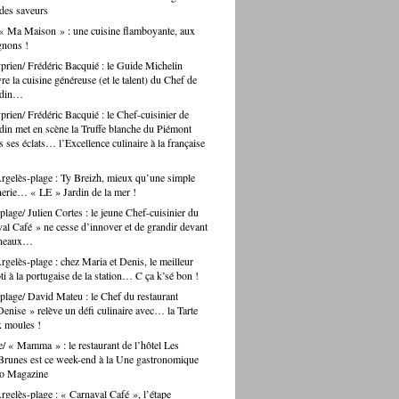
 des saveurs
« Ma Maison » : une cuisine flamboyante, aux
gnons !
prien/ Frédéric Bacquié : le Guide Michelin
e la cuisine généreuse (et le talent) du Chef de
ndin…
prien/ Frédéric Bacquié : le Chef-cuisinier de
in met en scène la Truffe blanche du Piémont
 ses éclats… l’Excellence culinaire à la française
gelès-plage : Ty Breizh, mieux qu’une simple
erie… « LE » Jardin de la mer !
plage/ Julien Cortes : le jeune Chef-cuisinier du
al Café » ne cesse d’innover et de grandir devant
rneaux…
gelès-plage : chez Maria et Denis, le meilleur
ti à la portugaise de la station… C ça k’sé bon !
plage/ David Mateu : le Chef du restaurant
enise » relève un défi culinaire avec… la Tarte
x moules !
e/ « Mamma » : le restaurant de l’hôtel Les
runes est ce week-end à la Une gastronomique
ro Magazine
gelès-plage : « Carnaval Café », l’étape