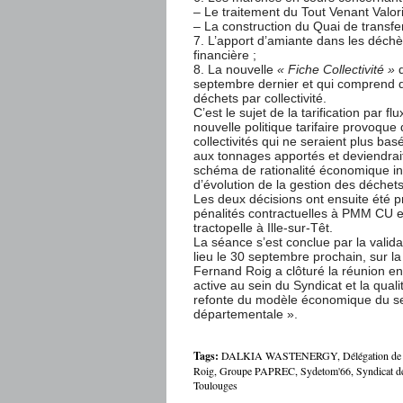
– Le traitement du Tout Venant Valor
– La construction du Quai de transfer
7. L’apport d’amiante dans les déch
financière ;
8. La nouvelle
« Fiche Collectivité »
q
septembre dernier et qui comprend d
déchets par collectivité.
C’est le sujet de la tarification par 
nouvelle politique tarifaire provoque
collectivités qui ne seraient plus bas
aux tonnages apportés et deviendrait i
schéma de rationalité économique ins
d’évolution de la gestion des déchets
Les deux décisions ont ensuite été pr
pénalités contractuelles à PMM CU et 
tractopelle à Ille-sur-Têt.
La séance s’est conclue par la valida
lieu le 30 septembre prochain, sur l
Fernand Roig a clôturé la réunion en
active au sein du Syndicat et la quali
refonte du modèle économique du ser
départementale ».
Tags:
DALKIA WASTENERGY
,
Délégation de 
Roig
,
Groupe PAPREC
,
Sydetom'66
,
Syndicat d
Toulouges