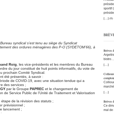
préside
sportif
préside
a remis
[…]
(0)
que tou
avec to
nous au
BRÈV
artisans
C’est ç
ureau syndical s’est tenu au siège du Syndicat
on comp
raitement des ordures ménagères des P-O (SYDETOM’66), à
lien co
Brèves 
snowboa
Argelès
d’abord
bistro…
une fem
municip
[…]
nand Roig
, les vice-présidents et les membres du Bureau
construi
résiden
ordre du jour constitué de huit points informatifs, du vote de
l’une d
– Ici, à
du prochain Comité Syndical.
monte s
Colliour
bras… –
ont été présentés, à savoir :
bras cr
comptoi
 période de COVID-19, avec une situation tendue qui a
populat
l’accuei
Colliou
re des services ;
crois q
l’on fai
marché 
RGY
par le Groupe
PAPREC
et le changement de
taxe po
vraimen
de-mer,
[…]
n de Service Public de l’Unité de Traitement et Valorisation
trottoi
persévé
Jean-Pa
l’ombre
bon ! ç
e étape de la révision des statuts ;
Brèves 
ce sont
pêcheur
er prévisionnel ;
Ce dima
Ouillad
tu le fa
de lancement ;
mal de 
CMA fai
devenu 
: