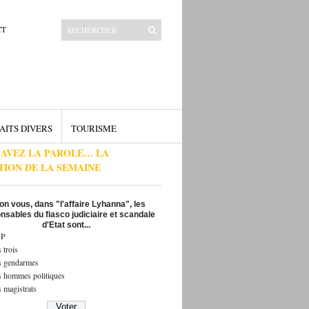
CT
AITS DIVERS
TOURISME
 AVEZ LA PAROLE… LA
TION DE LA SEMAINE
on vous, dans "l'affaire Lyhanna", les
nsables du fiasco judiciaire et scandale
d'Etat sont...
P
 trois
s gendarmes
s hommes politiques
 magistrats