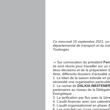
Ce mercredi 15 septembre 2021, un B
départemental de transport et du t
Toulouges
-« Sur convocation du président
Fer
se sont réunis pour travailler sur un 
deux décisions et de la préparation 
Ainsi, différents dossiers d’actualité 
1. Le bilan de la saison estivale en
nécessité une organisation particuliè
2. Le rachat de
DALKIA WASTENE
partenaires au niveau de la Délégatio
Energétique ;
3. La tarification par flux avec la 1èr
4. L’audit financier avec son calendri
5. L’audit organisationnel en phase 
6. Les marchés en cours concernant 