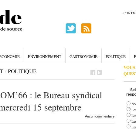
CONTA
ECONOMIE
ENVIRONNEMENT
GASTRONOMIE
POLITIQUE
F
VOUS
T
/
POLITIQUE
QUES
Sel
M’66 : le Bureau syndical
respo
, mercredi 15 septembre
NS
Les
Le
Aucun commentaire
Le
Les