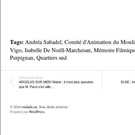
Tags:
Andréa Sabadel
,
Comité d'Animation du Mouli
Vigo
,
Isabelle De Noëll-Marchesan
,
Mémoire Filmiqu
Perpignan
,
Quartiers sud
Article précédent
ARGELèS-SUR-MER/ Mairie : il n'est plus question
ELNE : in
que M. Parsi s'en aille...
© 2010
ouillade.eu
. Tous droits réservés.
Propulsé par
WordPress
.