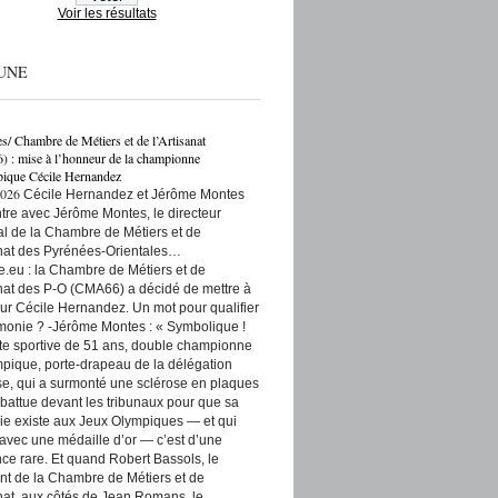
Voir les résultats
UNE
es/ Chambre de Métiers et de l’Artisanat
: mise à l’honneur de la championne
ique Cécile Hernandez
2026
Cécile Hernandez et Jérôme Montes
re avec Jérôme Montes, le directeur
rial de la Chambre de Métiers et de
anat des Pyrénées-Orientales…
e.eu : la Chambre de Métiers et de
anat des P-O (CMA66) a décidé de mettre à
ur Cécile Hernandez. Un mot pour qualifier
monie ? -Jérôme Montes : « Symbolique !
tte sportive de 51 ans, double championne
pique, porte-drapeau de la délégation
se, qui a surmonté une sclérose en plaques
t battue devant les tribunaux pour que sa
ie existe aux Jeux Olympiques — et qui
 avec une médaille d’or — c’est d’une
ce rare. Et quand Robert Bassols, le
nt de la Chambre de Métiers et de
anat, aux côtés de Jean Romans, le