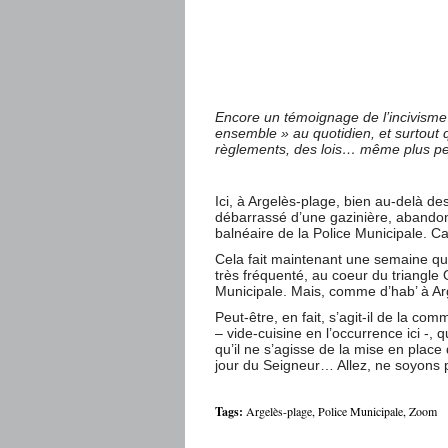
Encore un témoignage de l’incivisme 
ensemble » au quotidien, et surtout 
règlements, des lois… même plus pe
Ici, à Argelès-plage, bien au-delà 
débarrassé d’une gazinière, abandon
balnéaire de la Police Municipale. C
Cela fait maintenant une semaine que
très fréquenté, au coeur du triangle O
Municipale. Mais, comme d’hab’ à Arg
Peut-être, en fait, s’agit-il de la c
– vide-cuisine en l’occurrence ici -,
qu’il ne s’agisse de la mise en place
jour du Seigneur… Allez, ne soyons
Tags:
Argelès-plage
,
Police Municipale
,
Zoom