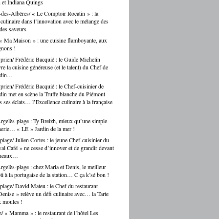
 et Indiana Quings
des-Albères/ « Le Comptoir Rocatin » : la
n culinaire dans l’innovation avec le mélange des
 des saveurs
« Ma Maison » : une cuisine flamboyante, aux
gnons !
prien/ Frédéric Bacquié : le Guide Michelin
e la cuisine généreuse (et le talent) du Chef de
ndin…
prien/ Frédéric Bacquié : le Chef-cuisinier de
in met en scène la Truffe blanche du Piémont
 ses éclats… l’Excellence culinaire à la française
gelès-plage : Ty Breizh, mieux qu’une simple
erie… « LE » Jardin de la mer !
plage/ Julien Cortes : le jeune Chef-cuisinier du
al Café » ne cesse d’innover et de grandir devant
rneaux…
gelès-plage : chez Maria et Denis, le meilleur
ti à la portugaise de la station… C ça k’sé bon !
plage/ David Mateu : le Chef du restaurant
enise » relève un défi culinaire avec… la Tarte
x moules !
e/ « Mamma » : le restaurant de l’hôtel Les