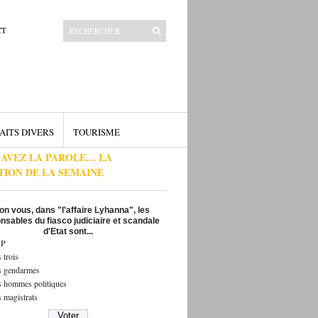
CT
AITS DIVERS
TOURISME
 AVEZ LA PAROLE… LA
TION DE LA SEMAINE
on vous, dans "l'affaire Lyhanna", les
nsables du fiasco judiciaire et scandale
d'Etat sont...
P
 trois
s gendarmes
s hommes politiques
 magistrats