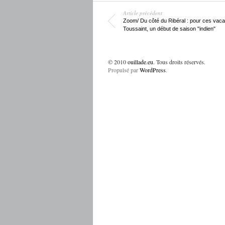
Article précédent
Zoom/ Du côté du Ribéral : pour ces vac
Toussaint, un début de saison "indien"
© 2010
ouillade.eu
. Tous droits réservés.
Propulsé par
WordPress
.