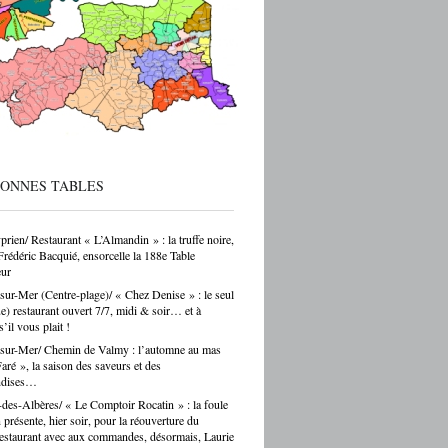
 sur ces formations reste parfois
endant — et ça, franchement, c’est être
cté de la réalité. Choisir un CAP de
r ou de carrossier, c’est choisir un métier,
ir-faire, une indépendance possible. Ce
as un choix par défaut. C’est souvent un
ar passion. Et là, Cécile Hernandez nous
ne belle leçon : la passion et
[…]
BONNES TABLES
prien/ Restaurant « L’Almandin » : la truffe noire,
Frédéric Bacquié, ensorcelle la 188e Table
ur
sur-Mer (Centre-plage)/ « Chez Denise » : le seul
ue) restaurant ouvert 7/7, midi & soir… et à
s’il vous plait !
sur-Mer/ Chemin de Valmy : l’automne au mas
ré », la saison des saveurs et des
ndises…
des-Albères/ « Le Comptoir Rocatin » : la foule
n présente, hier soir, pour la réouverture du
restaurant avec aux commandes, désormais, Laurie