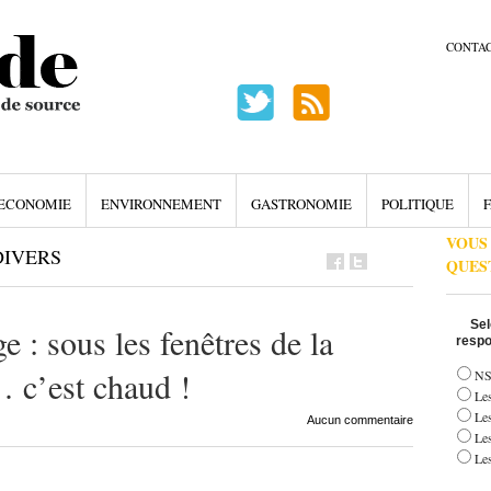
CONTA
ECONOMIE
ENVIRONNEMENT
GASTRONOMIE
POLITIQUE
F
VOUS
DIVERS
QUES
Sel
 : sous les fenêtres de la
respo
 c’est chaud !
NS
Les
Le
Aucun commentaire
Le
Les