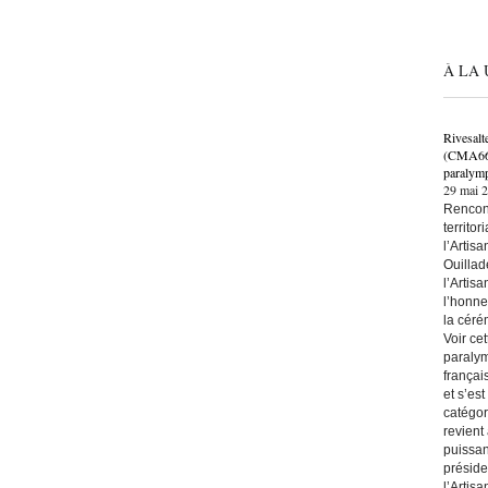
À LA 
Rivesalt
(CMA66) 
paralymp
29 mai 
Rencont
territo
l’Artis
Ouillad
l’Artis
l’honne
la céré
Voir ce
paralym
françai
et s’es
catégor
revient
puissan
préside
l’Artis