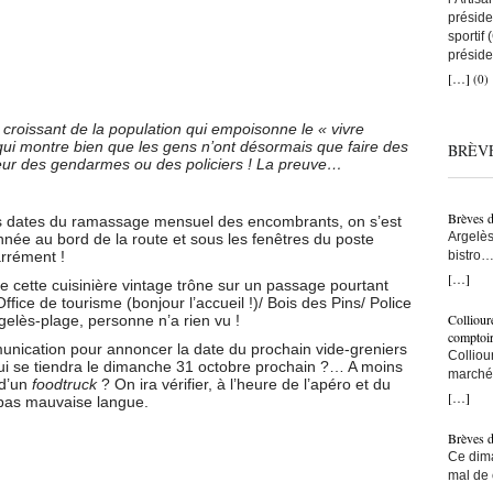
préside
sportif
préside
a remis
[…]
(0)
que tou
avec to
croissant de la population qui empoisonne le « vivre
nous au
qui montre bien que les gens n’ont désormais que faire des
BRÈV
artisans
ur des gendarmes ou des policiers ! La preuve…
C’est ç
on comp
lien co
Brèves 
des dates du ramassage mensuel des encombrants, on s’est
snowboa
Argelès
née au bord de la route et sous les fenêtres du poste
d’abord
bistro…
arrément !
une fem
municip
[…]
construi
 cette cuisinière vintage trône sur un passage pourtant
résiden
l’une d
ffice de tourisme (bonjour l’accueil !)/ Bois des Pins/ Police
– Ici, à
monte s
Colliour
elès-plage, personne n’a rien vu !
bras… –
bras cr
comptoi
ommunication pour annoncer la date du prochain vide-greniers
populat
l’accuei
Colliou
 qui se tiendra le dimanche 31 octobre prochain ?… A moins
crois q
l’on fai
marché 
 d’un
foodtruck
? On ira vérifier, à l’heure de l’apéro et du
taxe po
vraimen
de-mer,
[…]
 pas mauvaise langue.
trottoi
persévé
Jean-Pa
l’ombre
bon ! ç
Brèves 
ce sont
pêcheur
Ce dima
Ouillad
tu le fa
mal de 
CMA fai
devenu 