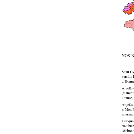
société
condesc
déconne
pâtissie
un savo
n’est p
choix p
donne u
NOS 
Saint-Cy
version 
d’Honne
Argelès-
(et uniq
l’année, 
Argelès-
« Mon Fa
gourma
Laroque-
était bie
célèbre 