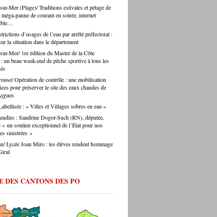
s journalistes parisiens. Sans oublier,
sur-Mer (Plage)/ Traditions estivales et pétage de
auprès des collectivités, des institutions, du
is, les chauffeurs de taxi parisiens.
 méga-panne de courant en soirée, internet
teur. Et on ne fait pas ça mollement. »
sible…
e.eu : justement, est-ce que les artisans
ent une période difficile en ce moment ? -
rictions d’usages de l’eau par arrêté préfectoral :
Montes : « Comme partout en France, les
sur la situation dans le département
s font face à une accumulation de pressions
sur-Mer/ 1re édition du Master de la Côte
es en hausse, coût des matières premières,
 : un beau week-end de pêche sportive à tous les
ltés de recrutement, concurrence déloyale…
nés
 un département comme le nôtre, qui
ouse/ Opération de contrôle : une mobilisation
e des fragilités socio-économiques bien
vices pour préserver le site des eaux chaudes de
ées, ces difficultés sont souvent amplifiées.
Aygues
oir d’achat des ménages qui se contracte,
abellisée : « Villes et Villages sobres en eau »
he directement les artisans. Mais je ne
s verser dans le catastrophisme : il y a
endies : Sandrine Dogor-Such (RN), députée,
eaucoup de créations, beaucoup
« un soutien exceptionnel de l’État pour nos
ie, beaucoup de jeunes qui choisissent
 sinistrées »
ntissage et les métiers manuels. La
n/ Lycée Joan Miro : les élèves rendent hommage
e de fond est là. » Ouillade.eu : vous
iral
de recrutement. On entend souvent que
anat ne trouve pas ses apprentis… -Jérôme
 « C’est un sujet majeur, effectivement. Il y
E DES CANTONS DES PO
étiers en tension très forte — le bâtiment,
fure, la mécanique. Des métiers où on peut
 du travail immédiatement à la sortie du
ec de vraies perspectives de carrière et
 reprise d’entreprise. Mais le regard de la