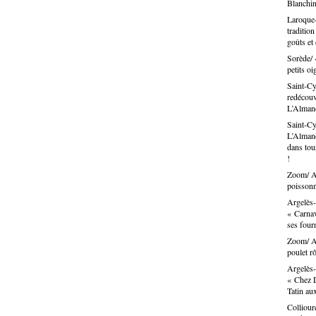
Blanchin
Laroque-
traditio
goûts et
Sorède/ 
petits oi
Saint-Cy
redécouvr
L’Alma
Saint-Cy
L’Almand
dans tous
!
Zoom/ Ar
poissonn
Argelès-
« Carnav
ses fou
Zoom/ Ar
poulet rô
Argelès-
« Chez D
Tatin au
Colliour