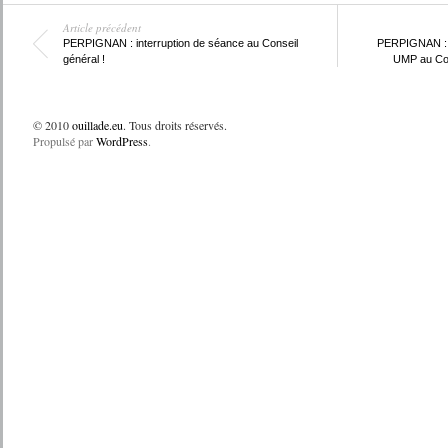
Article précédent
PERPIGNAN : interruption de séance au Conseil
PERPIGNAN : J
général !
UMP au Cons
© 2010
ouillade.eu
. Tous droits réservés.
Propulsé par
WordPress
.