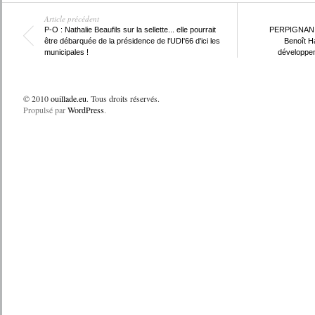
Article précédent
P-O : Nathalie Beaufils sur la sellette... elle pourrait
PERPIGNAN : 
être débarquée de la présidence de l'UDI'66 d'ici les
Benoît H
municipales !
développem
© 2010
ouillade.eu
. Tous droits réservés.
Propulsé par
WordPress
.