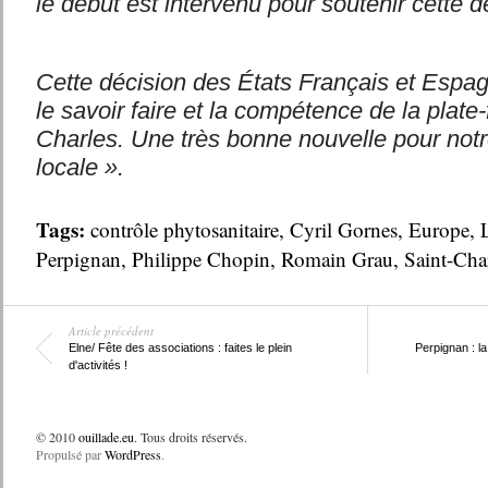
le début est intervenu pour soutenir cette 
Cette décision des États Français et Espag
le savoir faire et la compétence de la plate
Charles. Une très bonne nouvelle pour not
locale ».
Tags:
contrôle phytosanitaire
,
Cyril Gornes
,
Europe
,
Perpignan
,
Philippe Chopin
,
Romain Grau
,
Saint-Cha
Article précédent
Elne/ Fête des associations : faites le plein
Perpignan : l
d'activités !
© 2010
ouillade.eu
. Tous droits réservés.
Propulsé par
WordPress
.