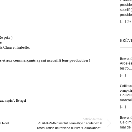
préside
sportif
préside
a remis
[…]
(0)
que tou
avec to
nous au
e prix )
BRÈV
artisans
e
C’est ç
,Clara et Isabelle.
on comp
lien co
Brèves 
snowboa
s et aux commerçants ayant accueilli leur production !
Argelès
d’abord
bistro…
une fem
municip
[…]
construi
résiden
l’une d
– Ici, à
monte s
Colliour
bras… –
bras cr
comptoi
populat
l’accuei
Colliou
crois q
l’on fai
au sapin"
,
Estagel
marché 
taxe po
vraimen
de-mer,
[…]
trottoi
persévé
Jean-Pa
l’ombre
bon ! ç
Brèves 
Article suivant
ce sont
pêcheur
Ce dima
 Noël...
PERPIGNAN/ Institut Jean-Vigo : soutenez la
Ouillad
tu le fa
mal de 
restauration de l'affiche du film "Casablanca" !
CMA fai
devenu 