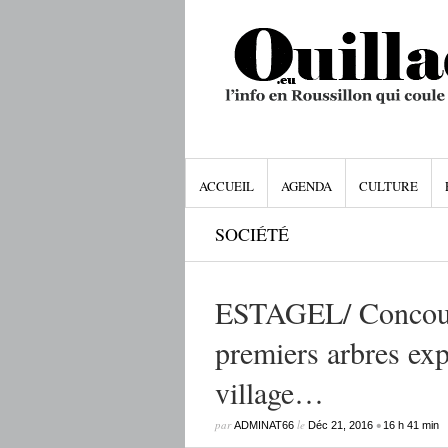
ACCUEIL
AGENDA
CULTURE
SOCIÉTÉ
ESTAGEL/ Concours
premiers arbres ex
village…
par
le
•
ADMINAT66
Déc 21, 2016
16 h 41 min