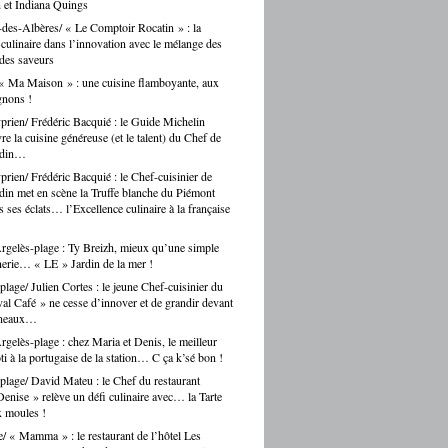
 et Indiana Quings
des-Albères/ « Le Comptoir Rocatin » : la
n culinaire dans l’innovation avec le mélange des
 des saveurs
« Ma Maison » : une cuisine flamboyante, aux
gnons !
prien/ Frédéric Bacquié : le Guide Michelin
e la cuisine généreuse (et le talent) du Chef de
ndin…
prien/ Frédéric Bacquié : le Chef-cuisinier de
in met en scène la Truffe blanche du Piémont
 ses éclats… l’Excellence culinaire à la française
gelès-plage : Ty Breizh, mieux qu’une simple
erie… « LE » Jardin de la mer !
plage/ Julien Cortes : le jeune Chef-cuisinier du
al Café » ne cesse d’innover et de grandir devant
rneaux…
gelès-plage : chez Maria et Denis, le meilleur
ti à la portugaise de la station… C ça k’sé bon !
plage/ David Mateu : le Chef du restaurant
enise » relève un défi culinaire avec… la Tarte
x moules !
e/ « Mamma » : le restaurant de l’hôtel Les