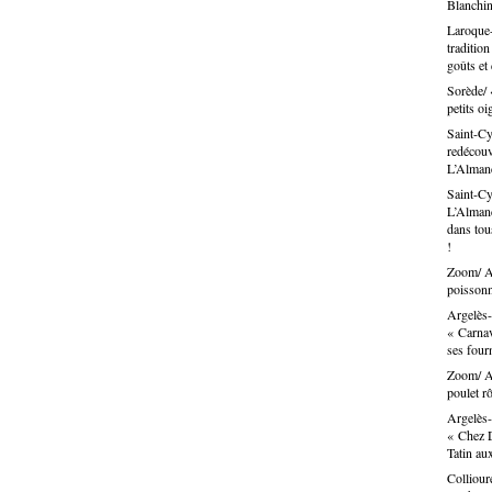
Blanchin
Laroque-
traditio
goûts et
Sorède/ 
petits oi
Saint-Cy
redécouvr
L’Alma
Saint-Cy
L’Almand
dans tous
!
Zoom/ Ar
poissonn
Argelès-
« Carnav
ses fou
Zoom/ Ar
poulet rô
Argelès-
« Chez D
Tatin au
Colliour