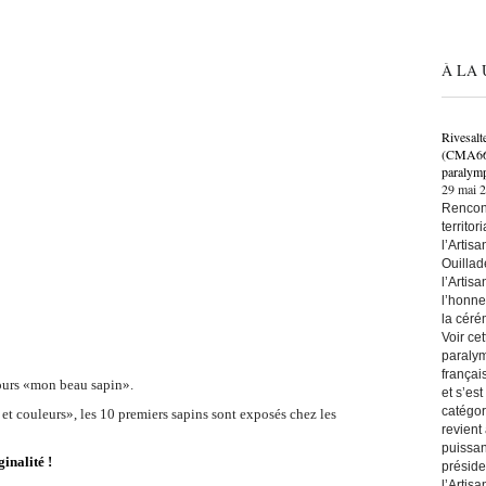
À LA 
Rivesalt
(CMA66) 
paralymp
29 mai 
Rencont
territo
l’Artis
Ouillad
l’Artis
l’honne
la céré
Voir ce
paralym
françai
cours «mon beau sapin».
et s’es
catégor
et couleurs», l
es 10 premiers sapins sont exposés chez les
revient
puissan
inalité !
préside
l’Artis