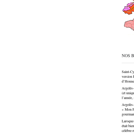
société
condesc
déconne
pâtissie
un savo
n’est p
choix p
donne u
NOS 
Saint-Cy
version 
d’Honne
Argelès-
(et uniq
l’année, 
Argelès-
« Mon Fa
gourma
Laroque-
était bie
célèbre 