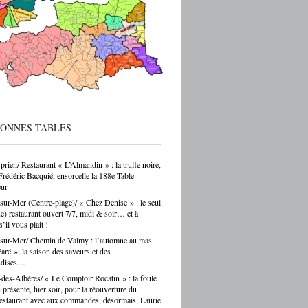
 sur ces formations reste parfois
endant — et ça, franchement, c’est être
cté de la réalité. Choisir un CAP de
r ou de carrossier, c’est choisir un métier,
ir-faire, une indépendance possible. Ce
as un choix par défaut. C’est souvent un
ar passion. Et là, Cécile Hernandez nous
ne belle leçon : la passion et
[…]
BONNES TABLES
prien/ Restaurant « L’Almandin » : la truffe noire,
Frédéric Bacquié, ensorcelle la 188e Table
ur
sur-Mer (Centre-plage)/ « Chez Denise » : le seul
ue) restaurant ouvert 7/7, midi & soir… et à
s’il vous plait !
sur-Mer/ Chemin de Valmy : l’automne au mas
ré », la saison des saveurs et des
ndises…
des-Albères/ « Le Comptoir Rocatin » : la foule
n présente, hier soir, pour la réouverture du
restaurant avec aux commandes, désormais, Laurie