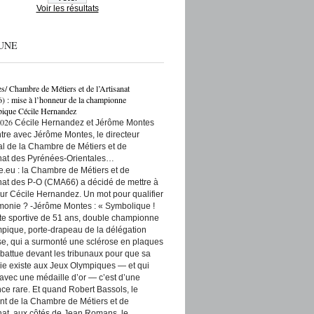
Voir les résultats
UNE
es/ Chambre de Métiers et de l’Artisanat
: mise à l’honneur de la championne
ique Cécile Hernandez
2026
Cécile Hernandez et Jérôme Montes
re avec Jérôme Montes, le directeur
rial de la Chambre de Métiers et de
anat des Pyrénées-Orientales…
e.eu : la Chambre de Métiers et de
anat des P-O (CMA66) a décidé de mettre à
ur Cécile Hernandez. Un mot pour qualifier
monie ? -Jérôme Montes : « Symbolique !
tte sportive de 51 ans, double championne
pique, porte-drapeau de la délégation
se, qui a surmonté une sclérose en plaques
t battue devant les tribunaux pour que sa
ie existe aux Jeux Olympiques — et qui
 avec une médaille d’or — c’est d’une
ce rare. Et quand Robert Bassols, le
nt de la Chambre de Métiers et de
anat, aux côtés de Jean Romans, le