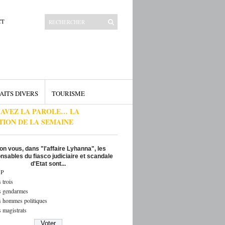
CT
AITS DIVERS
TOURISME
 AVEZ LA PAROLE… LA
TION DE LA SEMAINE
on vous, dans "l'affaire Lyhanna", les
nsables du fiasco judiciaire et scandale
d'Etat sont...
P
 trois
s gendarmes
s hommes politiques
 magistrats