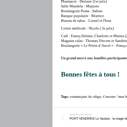
Pharmacie : Doriane (1er prix)
Salle Mandela : Marjorie
Boulangerie Poma : Sabine
B
anque populaire : Béatrice
Bureau de tabac : Lionel et Flora
Centre médicale : Nicole ( 3e prix)
Café : Fanny,Jérémie, Charlotte et Marius (2
Magasin calas : Thomas,Vincent et Sandrin
Boulangerie « Le Pétrin d’Ancel » : François
Un grand merci aux familles participante
Bonnes fêtes à tous !
Tags:
commerçants du village
,
Concours "mon be
Article précédent
PORT-VENDRES/ Le Vauban : la magie de