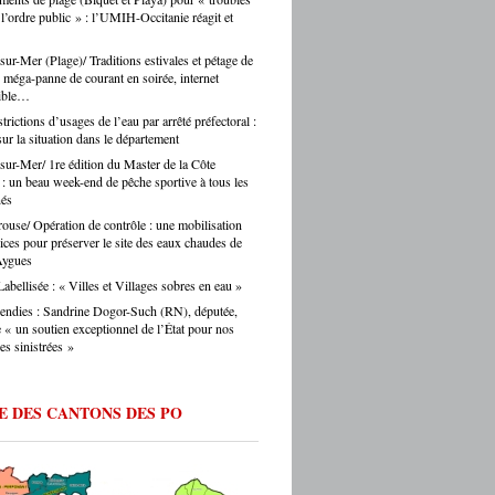
s journalistes parisiens. Sans oublier,
 l’ordre public » : l’UMIH-Occitanie réagit et
auprès des collectivités, des institutions, du
is, les chauffeurs de taxi parisiens.
teur. Et on ne fait pas ça mollement. »
e.eu : justement, est-ce que les artisans
sur-Mer (Plage)/ Traditions estivales et pétage de
ent une période difficile en ce moment ? -
 méga-panne de courant en soirée, internet
Montes : « Comme partout en France, les
sible…
s font face à une accumulation de pressions
rictions d’usages de l’eau par arrêté préfectoral :
es en hausse, coût des matières premières,
sur la situation dans le département
ltés de recrutement, concurrence déloyale…
sur-Mer/ 1re édition du Master de la Côte
 un département comme le nôtre, qui
 : un beau week-end de pêche sportive à tous les
e des fragilités socio-économiques bien
nés
ées, ces difficultés sont souvent amplifiées.
oir d’achat des ménages qui se contracte,
ouse/ Opération de contrôle : une mobilisation
vices pour préserver le site des eaux chaudes de
he directement les artisans. Mais je ne
Aygues
s verser dans le catastrophisme : il y a
eaucoup de créations, beaucoup
abellisée : « Villes et Villages sobres en eau »
ie, beaucoup de jeunes qui choisissent
endies : Sandrine Dogor-Such (RN), députée,
ntissage et les métiers manuels. La
« un soutien exceptionnel de l’État pour nos
e de fond est là. » Ouillade.eu : vous
 sinistrées »
de recrutement. On entend souvent que
anat ne trouve pas ses apprentis… -Jérôme
 « C’est un sujet majeur, effectivement. Il y
E DES CANTONS DES PO
étiers en tension très forte — le bâtiment,
fure, la mécanique. Des métiers où on peut
 du travail immédiatement à la sortie du
ec de vraies perspectives de carrière et
 reprise d’entreprise. Mais le regard de la