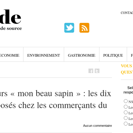
CONTA
ECONOMIE
ENVIRONNEMENT
GASTRONOMIE
POLITIQUE
F
VOUS
QUES
Sel
 « mon beau sapin » : les dix
respo
posés chez les commerçants du
NS
Les
Le
Le
Les
Aucun commentaire