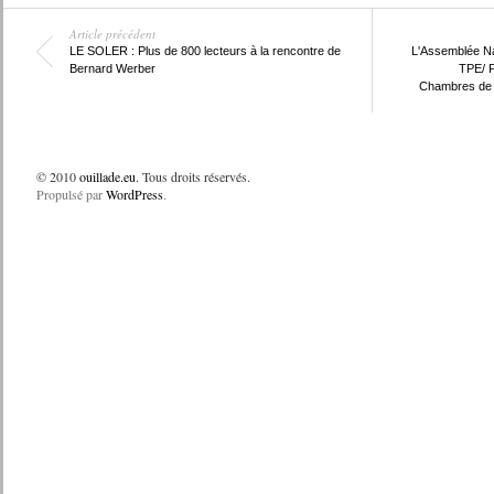
Article précédent
LE SOLER : Plus de 800 lecteurs à la rencontre de
L'Assemblée Na
Bernard Werber
TPE/ P
Chambres de 
© 2010
ouillade.eu
. Tous droits réservés.
Propulsé par
WordPress
.