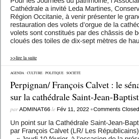
Pour les Journées du patrimoine, l’Associat
Cathédrale a invité Leda Martines, Conser
Région Occitanie, à venir présenter le gran
restauration des volets d’orgue de la cathé
volets sont constitués par des châssis de b
cloués des toiles de dix-sept mètres de hau
>>lire la suite
AGENDA
/
CULTURE
/
POLITIQUE
/
SOCIÉTÉ
Perpignan/ François Calvet : le séna
sur la cathédrale Saint-Jean-Baptist
par
le
•
ADMINAT66
Fév 11, 2022
Comments Close
Un point sur la Cathédrale Saint-Jean-Bapt
par François Calvet (LR/ Les Républicains
-« Jeudi 10 février, à l’occasion de la pré