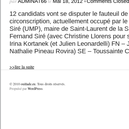
par
le
•
ADMINAT66
Mai 18, 2012
Comments Close
12 candidats vont se disputer le fauteuil d
circonscription, actuellement occupé par l
Siré (UMP), maire de Saint-Laurent de la
Fernand Siré (avec Christine Llorens pour
Irina Kortanek (et Julien Leonardelli) FN –
Nathalie Pineau Rovira) SE – Toussainte Ca
>>lire la suite
© 2010
ouillade.eu
. Tous droits réservés.
Propulsé par
WordPress
.