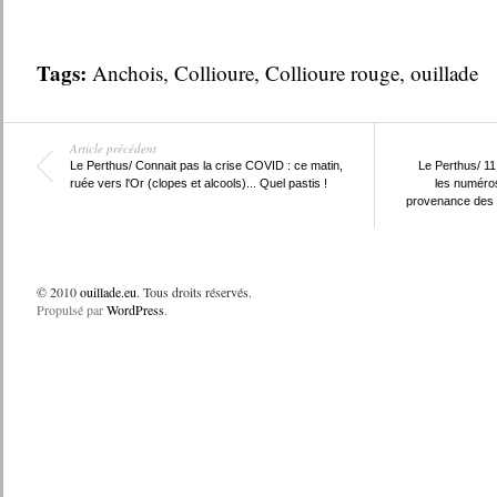
Tags:
Anchois
,
Collioure
,
Collioure rouge
,
ouillade
Article précédent
Le Perthus/ Connait pas la crise COVID : ce matin,
Le Perthus/ 11,
ruée vers l'Or (clopes et alcools)... Quel pastis !
les numéros
provenance des a
© 2010
ouillade.eu
. Tous droits réservés.
Propulsé par
WordPress
.