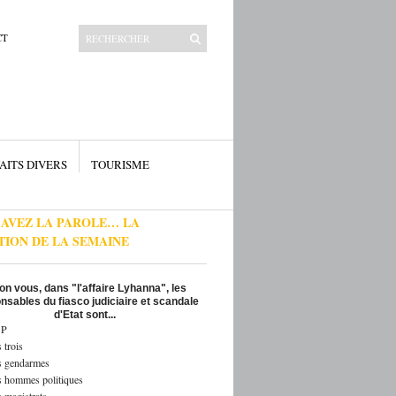
CT
AITS DIVERS
TOURISME
 AVEZ LA PAROLE… LA
TION DE LA SEMAINE
on vous, dans "l'affaire Lyhanna", les
nsables du fiasco judiciaire et scandale
d'Etat sont...
P
 trois
s gendarmes
s hommes politiques