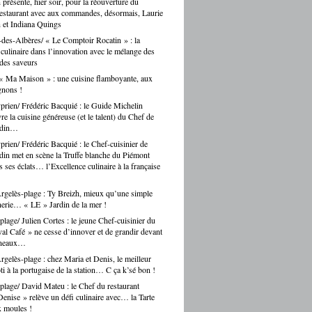
n présente, hier soir, pour la réouverture du
restaurant avec aux commandes, désormais, Laurie
 et Indiana Quings
des-Albères/ « Le Comptoir Rocatin » : la
n culinaire dans l’innovation avec le mélange des
 des saveurs
« Ma Maison » : une cuisine flamboyante, aux
gnons !
prien/ Frédéric Bacquié : le Guide Michelin
e la cuisine généreuse (et le talent) du Chef de
ndin…
prien/ Frédéric Bacquié : le Chef-cuisinier de
in met en scène la Truffe blanche du Piémont
 ses éclats… l’Excellence culinaire à la française
gelès-plage : Ty Breizh, mieux qu’une simple
erie… « LE » Jardin de la mer !
plage/ Julien Cortes : le jeune Chef-cuisinier du
al Café » ne cesse d’innover et de grandir devant
rneaux…
gelès-plage : chez Maria et Denis, le meilleur
ti à la portugaise de la station… C ça k’sé bon !
plage/ David Mateu : le Chef du restaurant
enise » relève un défi culinaire avec… la Tarte
x moules !