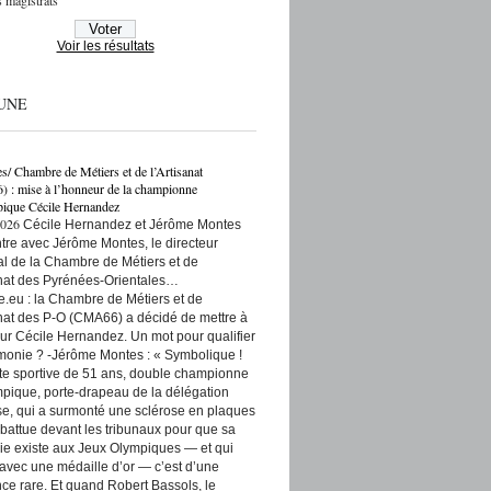
 magistrats
Voir les résultats
UNE
es/ Chambre de Métiers et de l’Artisanat
: mise à l’honneur de la championne
ique Cécile Hernandez
2026
Cécile Hernandez et Jérôme Montes
re avec Jérôme Montes, le directeur
rial de la Chambre de Métiers et de
anat des Pyrénées-Orientales…
e.eu : la Chambre de Métiers et de
anat des P-O (CMA66) a décidé de mettre à
ur Cécile Hernandez. Un mot pour qualifier
monie ? -Jérôme Montes : « Symbolique !
tte sportive de 51 ans, double championne
pique, porte-drapeau de la délégation
se, qui a surmonté une sclérose en plaques
t battue devant les tribunaux pour que sa
ie existe aux Jeux Olympiques — et qui
 avec une médaille d’or — c’est d’une
ce rare. Et quand Robert Bassols, le