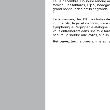
Le 31 décembre, Collioure renoue a
foraine. Les fanfares, Dijés’, bodega
grand bonheur des petits et grands. L
!
Le lendemain, dès 11H, les bulles d
jour de l’An, léger et viennois, plac
symphonique Perpignan-Catalogne. L
vous entraîneront dans une folle fa
beauté, le sourire aux lèvres, sur un 
Retrouvez tout le programme sur 