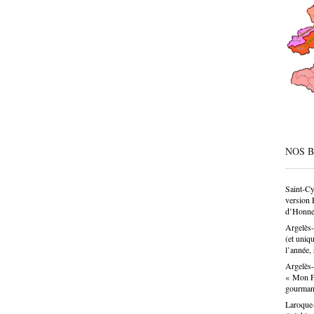
CAP, av
même de
société
condesc
déconne
pâtissie
un savo
n’est p
choix p
donne u
NOS 
Saint-Cy
version 
d’Honne
Argelès-
(et uniq
l’année, 
Argelès-
« Mon Fa
gourma
Laroque-