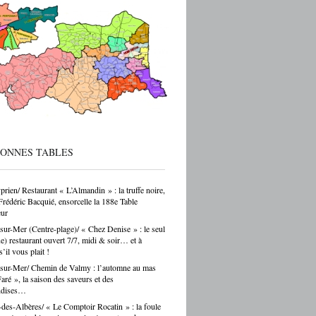
ec de vraies perspectives de carrière et
 reprise d’entreprise. Mais le regard de la
 sur ces formations reste parfois
endant — et ça, franchement, c’est être
cté de la réalité. Choisir un CAP de
r ou de carrossier, c’est choisir un métier,
ir-faire, une indépendance possible. Ce
as un choix par défaut. C’est souvent un
ar passion. Et là, Cécile Hernandez nous
ne belle leçon : la passion et
[…]
BONNES TABLES
prien/ Restaurant « L’Almandin » : la truffe noire,
Frédéric Bacquié, ensorcelle la 188e Table
ur
sur-Mer (Centre-plage)/ « Chez Denise » : le seul
ue) restaurant ouvert 7/7, midi & soir… et à
s’il vous plait !
sur-Mer/ Chemin de Valmy : l’automne au mas
ré », la saison des saveurs et des
ndises…
des-Albères/ « Le Comptoir Rocatin » : la foule