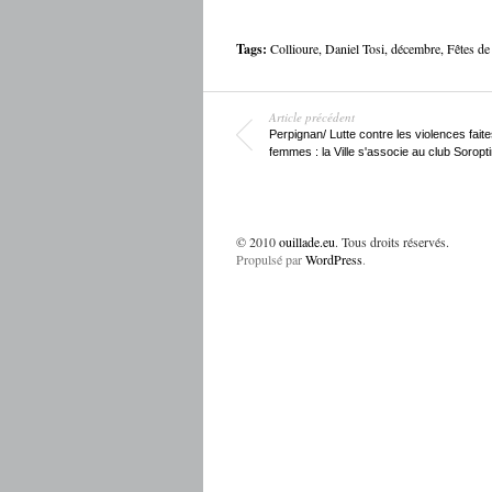
Tags:
Collioure
,
Daniel Tosi
,
décembre
,
Fêtes de
Article précédent
Perpignan/ Lutte contre les violences fait
femmes : la Ville s'associe au club Soropti
© 2010
ouillade.eu
. Tous droits réservés.
Propulsé par
WordPress
.