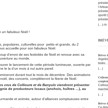
préside
l’Artis
préside
sportif
préside
a remis
[…]
(0)
que tou
avec to
 un fabuleux Noël !
nous au
BRÈV
artisans
C’est ç
 populaires, culturelles pour petits et grands, du 2
on comp
ous accueille pour son fabuleux Noël.
lien co
oup d’envoi de ses festivités de Noël et renoue avec sa
Brèves 
snowboa
d’ouverture au monde.
Argelès
d’abord
bistro…
une fem
assurer le lancement de cette période lumineuse, ouverte par
municip
[…]
 le la d’un mois à nul autre pareil.
construi
résiden
l’une d
lumineront durant tout le mois de décembre. Des animations
– Ici, à
monte s
Colliour
oël, des concerts, complèteront la féerie de Noël.
bras… –
bras cr
comptoi
populat
des
crus de Collioure et de Banyuls
viendront présenter
l’accuei
Colliou
crois q
gnie de producteurs locaux (anchois, huîtres …), au
l’on fai
marché 
taxe po
vraimen
de-mer,
[…]
trottoi
persévé
Jean-Pa
ourmande et animée, autour d’alliances somptueuses entre
l’ombre
bon ! ç
Brèves 
ce sont
pêcheur
Ce dima