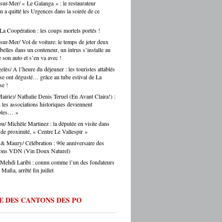
sur-Mer/ « Le Galanga » : le restaurateur
voir avec Argelès-sur-Mer. Une confusion
nt, c’est toute une vie de territoire qui se
n a quitté les Urgences dans la soirée de ce
 régulièrement faite par les touristes… et
. Alors oui, on se bat pour eux, on les
s journalistes parisiens. Sans oublier,
auprès des collectivités, des institutions, du
is, les chauffeurs de taxi parisiens.
 La Coopération : les coups mortels portés !
teur. Et on ne fait pas ça mollement. »
e.eu : justement, est-ce que les artisans
sur-Mer/ Vol de voiture: le temps de jeter deux
ent une période difficile en ce moment ? -
belles dans un conteneur, un intrus s’installe au
Montes : « Comme partout en France, les
 son auto et s’en va avec !
s font face à une accumulation de pressions
lès/ A l’heure du déjeuner : les touristes attablés
es en hausse, coût des matières premières,
sse ont dégusté… grâce au tube estival de La
ltés de recrutement, concurrence déloyale…
e !
 un département comme le nôtre, qui
Mairie)/ Nathalie Denis Teruel (En Avant Claira!) :
e des fragilités socio-économiques bien
les associations historiques deviennent
ées, ces difficultés sont souvent amplifiées.
ables… »
oir d’achat des ménages qui se contracte,
u/ Michèle Martinez : la députée en visite dans
he directement les artisans. Mais je ne
l de proximité, « Centre Le Vallespir »
s verser dans le catastrophisme : il y a
eaucoup de créations, beaucoup
& Maury/ Célébration : 90e anniversaire des
ie, beaucoup de jeunes qui choisissent
tions VDN (Vin Doux Naturel)
ntissage et les métiers manuels. La
 Mehdi Laribi : connu comme l’un des fondateurs
e de fond est là. » Ouillade.eu : vous
Mafia, arrêté fin juillet
de recrutement. On entend souvent que
anat ne trouve pas ses apprentis… -Jérôme
 « C’est un sujet majeur, effectivement. Il y
E DES CANTONS DES PO
étiers en tension très forte — le bâtiment,
fure, la mécanique. Des métiers où on peut
 du travail immédiatement à la sortie du