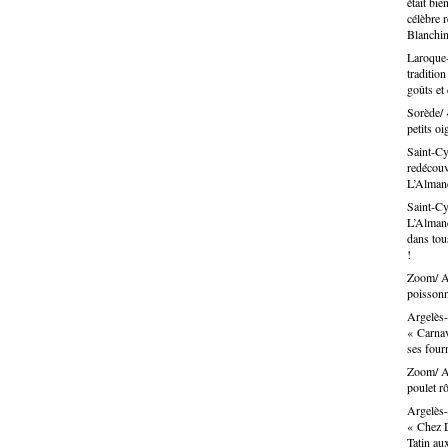
était bie
célèbre 
Blanchin
Laroque-
traditio
goûts et
Sorède/ 
petits oi
Saint-Cy
redécouvr
L’Alma
Saint-Cy
L’Almand
dans tous
!
Zoom/ Ar
poissonn
Argelès-
« Carnav
ses fou
Zoom/ Ar
poulet rô
Argelès-
« Chez D
Tatin au