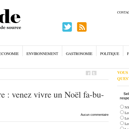
CONTA
ECONOMIE
ENVIRONNEMENT
GASTRONOMIE
POLITIQUE
F
VOUS
QUES
e : venez vivre un Noël fa-bu-
Sel
respo
NS
Les
Aucun commentaire
Le
Le