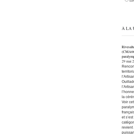
Les
À LA 
Rivesalt
(CMA66) 
paralymp
29 mai 
Rencont
territo
l’Artis
Ouillad
l’Artis
l’honne
la céré
Voir ce
paralym
françai
et s’es
catégor
revient
puissan