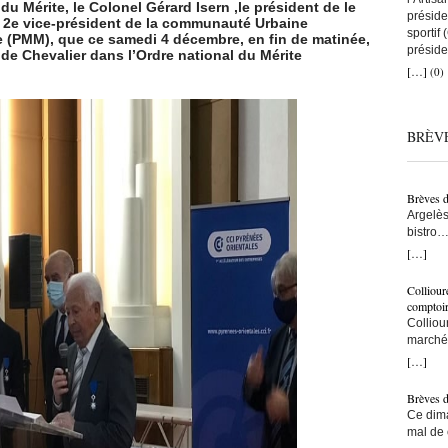
du Mérite, le Colonel Gérard Isern ,le président de le
préside
rs 2e vice-président de la communauté Urbaine
sportif
 (PMM), que ce samedi 4 décembre, en fin de matinée,
préside
 de Chevalier dans l’Ordre national du Mérite
a remis
[…]
(0)
que tou
avec to
nous au
BRÈV
artisans
C’est ç
on comp
lien co
Brèves 
snowboa
Argelès
d’abord
bistro…
une fem
municip
[…]
construi
résiden
l’une d
– Ici, à
monte s
Colliour
bras… –
bras cr
comptoi
populat
l’accuei
Colliou
crois q
l’on fai
marché 
taxe po
vraimen
de-mer,
[…]
trottoi
persévé
Jean-Pa
l’ombre
bon ! ç
Brèves 
ce sont
pêcheur
Ce dima
Ouillad
tu le fa
mal de 
CMA fai
devenu 