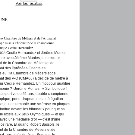
Voir les résultats
UNE
es/ Chambre de Métiers et de l’Artisanat
: mise à l’honneur de la championne
ique Cécile Hernandez
2026
Cécile Hernandez et Jérôme Montes
re avec Jérôme Montes, le directeur
rial de la Chambre de Métiers et de
anat des Pyrénées-Orientales…
e.eu : la Chambre de Métiers et de
anat des P-O (CMA66) a décidé de mettre à
ur Cécile Hernandez. Un mot pour qualifier
monie ? -Jérôme Montes : « Symbolique !
tte sportive de 51 ans, double championne
pique, porte-drapeau de la délégation
se, qui a surmonté une sclérose en plaques
t battue devant les tribunaux pour que sa
ie existe aux Jeux Olympiques — et qui
 avec une médaille d’or — c’est d’une
ce rare. Et quand Robert Bassols, le
nt de la Chambre de Métiers et de
anat, aux côtés de Jean Romans, le