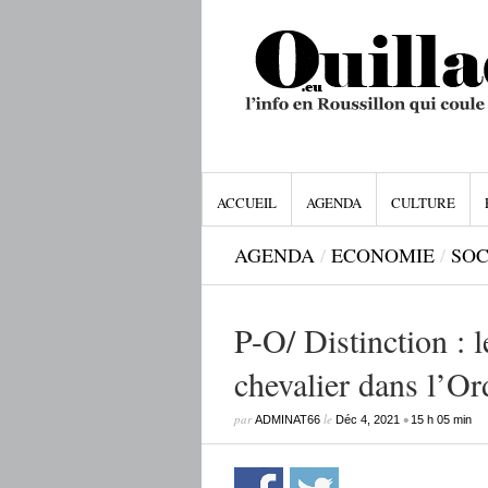
ACCUEIL
AGENDA
CULTURE
AGENDA
/
ECONOMIE
/
SOC
P-O/ Distinction : 
chevalier dans l’Or
par
le
•
ADMINAT66
Déc 4, 2021
15 h 05 min