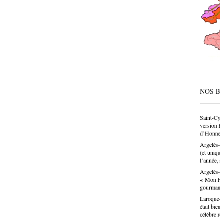
société
condesc
déconne
pâtissie
un savo
n’est p
choix p
donne u
NOS 
Saint-Cy
version 
d’Honne
Argelès-
(et uniq
l’année, 
Argelès-
« Mon Fa
gourma
Laroque-
était bie
célèbre 