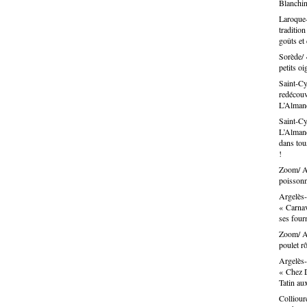
Blanchin
Laroque-
traditio
goûts et
Sorède/ 
petits oi
Saint-Cy
redécouvr
L’Alma
Saint-Cy
L’Almand
dans tous
!
Zoom/ Ar
poissonn
Argelès-
« Carnav
ses fou
Zoom/ Ar
poulet rô
Argelès-
« Chez D
Tatin au
Colliour