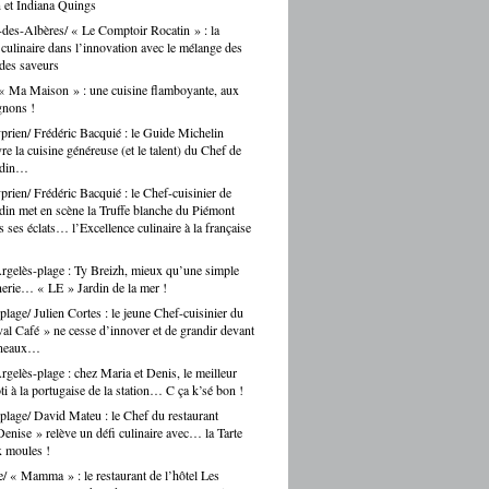
 et Indiana Quings
des-Albères/ « Le Comptoir Rocatin » : la
n culinaire dans l’innovation avec le mélange des
 des saveurs
« Ma Maison » : une cuisine flamboyante, aux
gnons !
prien/ Frédéric Bacquié : le Guide Michelin
e la cuisine généreuse (et le talent) du Chef de
ndin…
prien/ Frédéric Bacquié : le Chef-cuisinier de
in met en scène la Truffe blanche du Piémont
 ses éclats… l’Excellence culinaire à la française
gelès-plage : Ty Breizh, mieux qu’une simple
erie… « LE » Jardin de la mer !
plage/ Julien Cortes : le jeune Chef-cuisinier du
al Café » ne cesse d’innover et de grandir devant
rneaux…
gelès-plage : chez Maria et Denis, le meilleur
ti à la portugaise de la station… C ça k’sé bon !
plage/ David Mateu : le Chef du restaurant
enise » relève un défi culinaire avec… la Tarte
x moules !
e/ « Mamma » : le restaurant de l’hôtel Les