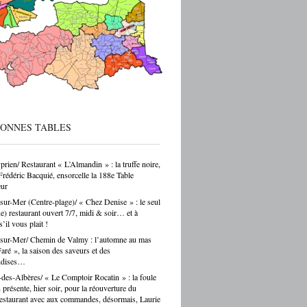
 sur ces formations reste parfois
endant — et ça, franchement, c’est être
cté de la réalité. Choisir un CAP de
r ou de carrossier, c’est choisir un métier,
ir-faire, une indépendance possible. Ce
as un choix par défaut. C’est souvent un
ar passion. Et là, Cécile Hernandez nous
ne belle leçon : la passion et
[…]
BONNES TABLES
prien/ Restaurant « L’Almandin » : la truffe noire,
Frédéric Bacquié, ensorcelle la 188e Table
ur
sur-Mer (Centre-plage)/ « Chez Denise » : le seul
ue) restaurant ouvert 7/7, midi & soir… et à
s’il vous plait !
sur-Mer/ Chemin de Valmy : l’automne au mas
ré », la saison des saveurs et des
ndises…
des-Albères/ « Le Comptoir Rocatin » : la foule
n présente, hier soir, pour la réouverture du
restaurant avec aux commandes, désormais, Laurie