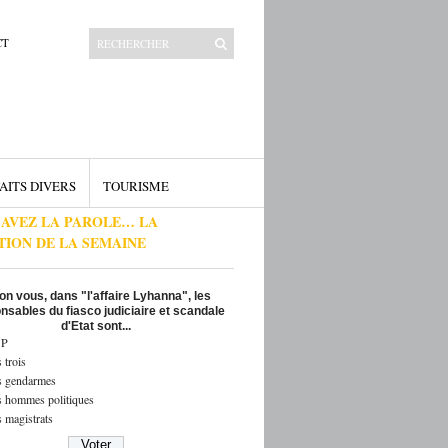
CT
AITS DIVERS
TOURISME
 AVEZ LA PAROLE… LA
TION DE LA SEMAINE
on vous, dans "l'affaire Lyhanna", les
nsables du fiasco judiciaire et scandale
d'Etat sont...
P
 trois
s gendarmes
s hommes politiques
 magistrats