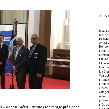
À LA 
Rivesalt
(CMA66) 
paralymp
29 mai 
Rencont
territo
l’Artis
Ouillad
l’Artis
l’honne
la céré
Voir ce
paralym
françai
et s’es
catégor
revient
puissan
préside
s – dont le préfet
Etienne Stoskopf
,le président
l’Artis