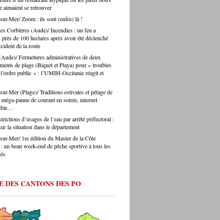
s journalistes parisiens. Sans oublier,
le aimaient se retrouver
auprès des collectivités, des institutions, du
is, les chauffeurs de taxi parisiens.
teur. Et on ne fait pas ça mollement. »
sur-Mer/ Zoom : ils sont (enfin) là !
e.eu : justement, est-ce que les artisans
es Corbières (Aude)/ Incendies : un feu a
ent une période difficile en ce moment ? -
 près de 100 hectares après avoir été déclenché
Montes : « Comme partout en France, les
cident de la route
s font face à une accumulation de pressions
(Aude)/ Fermetures administratives de deux
es en hausse, coût des matières premières,
ements de plage (Biquet et Playa) pour « troubles
ltés de recrutement, concurrence déloyale…
 l’ordre public » : l’UMIH-Occitanie réagit et
 un département comme le nôtre, qui
e des fragilités socio-économiques bien
ées, ces difficultés sont souvent amplifiées.
sur-Mer (Plage)/ Traditions estivales et pétage de
oir d’achat des ménages qui se contracte,
 méga-panne de courant en soirée, internet
sible…
he directement les artisans. Mais je ne
s verser dans le catastrophisme : il y a
rictions d’usages de l’eau par arrêté préfectoral :
eaucoup de créations, beaucoup
sur la situation dans le département
ie, beaucoup de jeunes qui choisissent
sur-Mer/ 1re édition du Master de la Côte
ntissage et les métiers manuels. La
 : un beau week-end de pêche sportive à tous les
e de fond est là. » Ouillade.eu : vous
nés
de recrutement. On entend souvent que
anat ne trouve pas ses apprentis… -Jérôme
 « C’est un sujet majeur, effectivement. Il y
E DES CANTONS DES PO
étiers en tension très forte — le bâtiment,
fure, la mécanique. Des métiers où on peut
 du travail immédiatement à la sortie du
ec de vraies perspectives de carrière et
 reprise d’entreprise. Mais le regard de la