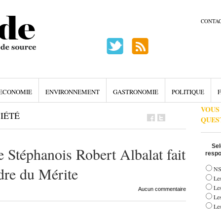
CONTA
ECONOMIE
ENVIRONNEMENT
GASTRONOMIE
POLITIQUE
F
VOUS
IÉTÉ
QUES
Sel
le Stéphanois Robert Albalat fait
respo
dre du Mérite
NS
Les
Le
Aucun commentaire
Le
Les