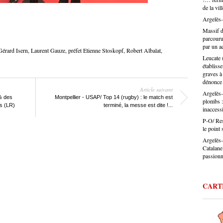
certain
de la vil
défend 
désorma
législa
Argelès-
Ouillad
Massif d
travers
parcouru
Jérôme 
par un ac
artisan
Gérard Isern
,
Laurent Gauze
,
préfet Etienne Stoskopf
,
Robert Albalat
,
Leucate 
: charg
établiss
difficu
graves à
Et dans
dénonce
présent
Article suivant
identifi
Argelès-
1% des
Montpellier - USAP/ Top 14 (rugby) : le match est
Le pouv
plombs :
ns (LR)
terminé, la messe est dite !...
inacces
ça touc
veux pa
P-O/ Rest
aussi b
le point 
d’énerg
Argelès-
l’appre
Catalane
tendanc
passion
parlez 
l’artis
Montes :
CART
a des m
la coif
trouver
CAP, av
même de