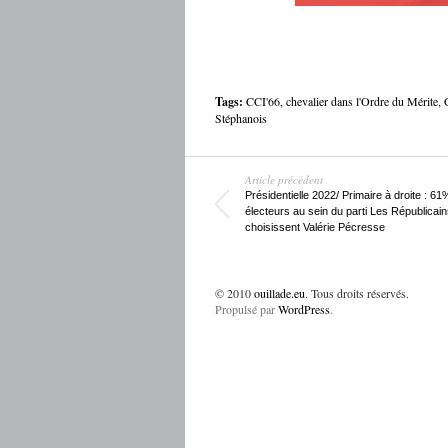
Tags:
CCI'66
,
chevalier dans l'Ordre du Mérite
,
Stéphanois
Article précédent
Présidentielle 2022/ Primaire à droite : 6
électeurs au sein du parti Les Républicai
choisissent Valérie Pécresse
© 2010
ouillade.eu
. Tous droits réservés.
Propulsé par
WordPress
.