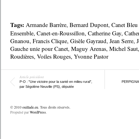
Tags:
Armande Barrère
,
Bernard Dupont
,
Canet Bleu
Ensemble
,
Canet-en-Roussillon
,
Catherine Gay
,
Cathe
Gnanou
,
Francis Clique
,
Gisèle Gayraud
,
Jean Serre
,
J
Gauche unie pour Canet
,
Maguy Arenas
,
Michel Saut
Roudières
,
Voiles Rouges
,
Yvonne Pastor
Article précédent
P-O : "Une victoire pour la santé en milieu rural",
PERPIGNAN 
par Ségolène Neuville (PS), députée
© 2010
ouillade.eu
. Tous droits réservés.
Propulsé par
WordPress
.