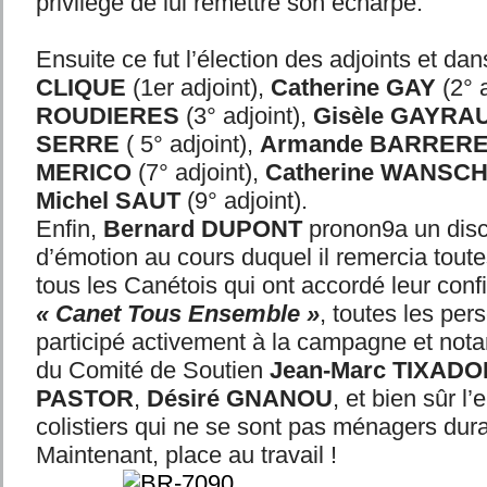
privilège de lui remettre son écharpe.
Ensuite ce fut l’élection des adjoints et dan
CLIQUE
(1er adjoint),
Catherine GAY
(2° a
ROUDIERES
(3° adjoint),
Gisèle GAYRA
SERRE
( 5° adjoint),
Armande BARRER
MERICO
(7° adjoint),
Catherine WANSC
Michel SAUT
(9° adjoint).
Enfin,
Bernard DUPONT
pronon9a un disc
d’émotion au cours duquel il remercia toute
tous les Canétois qui ont accordé leur conf
« Canet Tous Ensemble »
, toutes les per
participé activement à la campagne et no
du Comité de Soutien
Jean-Marc TIXADO
PASTOR
,
Désiré GNANOU
, et bien sûr l
colistiers qui ne se sont pas ménagers dur
Maintenant, place au travail !