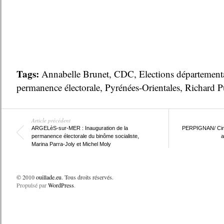
Tags:
Annabelle Brunet
,
CDC
,
Elections département
permanence électorale
,
Pyrénées-Orientales
,
Richard Pu
Article précédent
ARGELèS-sur-MER : Inauguration de la
PERPIGNAN/ Ciném
permanence électorale du binôme socialiste,
a
Marina Parra-Joly et Michel Moly
© 2010
ouillade.eu
. Tous droits réservés.
Propulsé par
WordPress
.