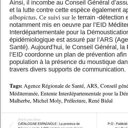
Ainsi, il incombe au Conseil Général d’assu
et la lutte contre cette espèce également 
albopictus
. Ce suivi sur le
terrain -détection e
notamment mis en oeuvre par l’EID Médite
Interdépartementale pour la Démoustication)
épidémiologique est assuré par l’ARS (Ag
Santé). Aujourd’hui, le Conseil Général, la 
l’EID coordonne un plan de prévention afin 
population à la présence du moustique dan
travers divers supports de communication.
Tags:
Agence Régionale de Santé
,
ARS
,
Conseil géné
Méditerranée
,
Entente Interdépartementale pour la Dé
Malherbe
,
Michel Moly
,
Préfecture
,
René Bidal
Article précédent
CATALOGNE ESPAGNOLE : La province de
P-O : Publicité