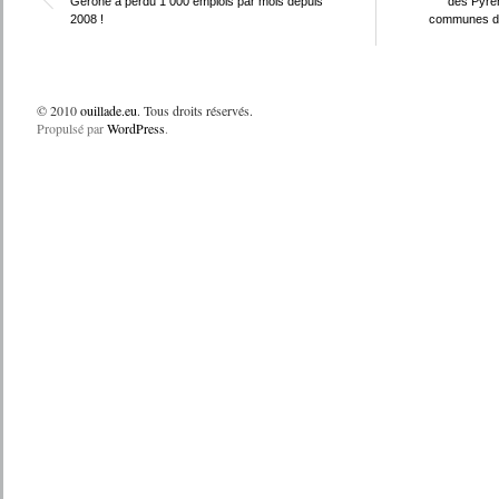
Gérone a perdu 1 000 emplois par mois depuis
des Pyrén
2008 !
communes dan
© 2010
ouillade.eu
. Tous droits réservés.
Propulsé par
WordPress
.