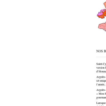
CAP, av
même de
société
condesc
déconne
pâtissie
un savo
n’est p
choix p
donne u
NOS 
Saint-Cy
version 
d’Honne
Argelès-
(et uniq
l’année, 
Argelès-
« Mon Fa
gourma
Laroque-