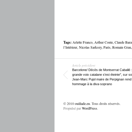
Tags:
Arlette Franco
,
Arthur Conte
,
Claude Bara
l’Intérieur
,
Nicolas Sarkozy
,
Paris
,
Romain Grau
Article précédent
Barcelone/ Décès de Montserrat Caballé :
grande voix catalane s'est éteinte", sur s
Jean-Marc Pujol maire de Perpignan rend
hommage à la diva-soprano
© 2010
ouillade.eu
. Tous droits réservés.
Propulsé par
WordPress
.