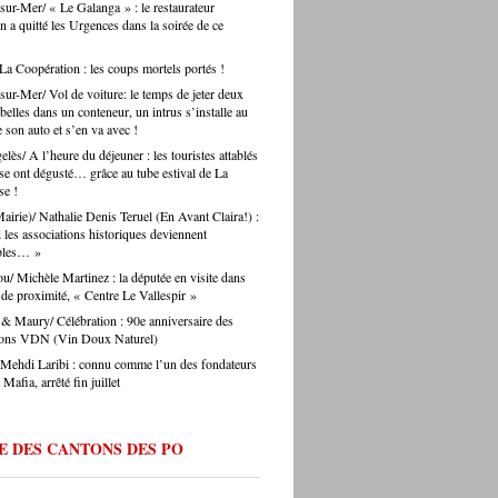
sur-Mer/ « Le Galanga » : le restaurateur
voir avec Argelès-sur-Mer. Une confusion
nt, c’est toute une vie de territoire qui se
n a quitté les Urgences dans la soirée de ce
 régulièrement faite par les touristes… et
. Alors oui, on se bat pour eux, on les
s journalistes parisiens. Sans oublier,
auprès des collectivités, des institutions, du
is, les chauffeurs de taxi parisiens.
 La Coopération : les coups mortels portés !
teur. Et on ne fait pas ça mollement. »
e.eu : justement, est-ce que les artisans
sur-Mer/ Vol de voiture: le temps de jeter deux
ent une période difficile en ce moment ? -
belles dans un conteneur, un intrus s’installe au
Montes : « Comme partout en France, les
 son auto et s’en va avec !
s font face à une accumulation de pressions
lès/ A l’heure du déjeuner : les touristes attablés
es en hausse, coût des matières premières,
sse ont dégusté… grâce au tube estival de La
ltés de recrutement, concurrence déloyale…
e !
 un département comme le nôtre, qui
Mairie)/ Nathalie Denis Teruel (En Avant Claira!) :
e des fragilités socio-économiques bien
les associations historiques deviennent
ées, ces difficultés sont souvent amplifiées.
ables… »
oir d’achat des ménages qui se contracte,
u/ Michèle Martinez : la députée en visite dans
he directement les artisans. Mais je ne
l de proximité, « Centre Le Vallespir »
s verser dans le catastrophisme : il y a
eaucoup de créations, beaucoup
& Maury/ Célébration : 90e anniversaire des
ie, beaucoup de jeunes qui choisissent
tions VDN (Vin Doux Naturel)
ntissage et les métiers manuels. La
 Mehdi Laribi : connu comme l’un des fondateurs
e de fond est là. » Ouillade.eu : vous
Mafia, arrêté fin juillet
de recrutement. On entend souvent que
anat ne trouve pas ses apprentis… -Jérôme
 « C’est un sujet majeur, effectivement. Il y
E DES CANTONS DES PO
étiers en tension très forte — le bâtiment,
fure, la mécanique. Des métiers où on peut
 du travail immédiatement à la sortie du