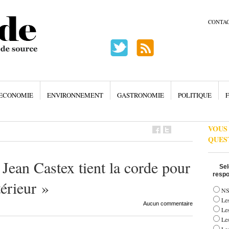
CONTA
ECONOMIE
ENVIRONNEMENT
GASTRONOMIE
POLITIQUE
F
VOUS
QUES
 Jean Castex tient la corde pour
Sel
respo
térieur »
NS
Les
Aucun commentaire
Le
Le