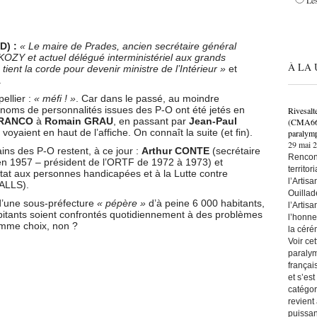
Les
D) :
« Le maire de Prades, ancien secrétaire général
KOZY et actuel délégué interministériel aux grands
À LA 
, tient la corde pour devenir ministre de l’Intérieur »
et
.
ellier :
« méfi ! »
. Car dans le passé, au moindre
noms de personnalités issues des P-O ont été jetés en
Rivesalt
FRANCO
à
Romain GRAU
, en passant par
Jean-Paul
(CMA66) 
voyaient en haut de l’affiche. On connaît la suite (et fin).
paralymp
29 mai 
ns des P-O restent, à ce jour :
Arthur CONTE
(secrétaire
Rencont
 en 1957 – président de l’ORTF de 1972 à 1973) et
territo
tat aux personnes handicapées et à la Lutte contre
l’Artis
VALLS).
Ouillad
 d’une sous-préfecture
« pépère »
d’à peine 6 000 habitants,
l’Artis
bitants soient confrontés quotidiennement à des problèmes
l’honne
omme choix, non ?
la céré
Voir ce
paralym
françai
et s’es
catégor
revient
puissan