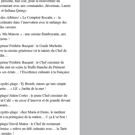
n présente, hier soir, pour la réouverture du
restaurant avec aux commandes, désormais, Laurie
 et Indiana Quings
des-Albères/ « Le Comptoir Rocatin » : la
n culinaire dans l’innovation avec le mélange des
 des saveurs
« Ma Maison » : une cuisine flamboyante, aux
gnons !
prien/ Frédéric Bacquié : le Guide Michelin
e la cuisine généreuse (et le talent) du Chef de
ndin…
prien/ Frédéric Bacquié : le Chef-cuisinier de
in met en scène la Truffe blanche du Piémont
 ses éclats… l’Excellence culinaire à la française
gelès-plage : Ty Breizh, mieux qu’une simple
erie… « LE » Jardin de la mer !
plage/ Julien Cortes : le jeune Chef-cuisinier du
al Café » ne cesse d’innover et de grandir devant
rneaux…
gelès-plage : chez Maria et Denis, le meilleur
ti à la portugaise de la station… C ça k’sé bon !
plage/ David Mateu : le Chef du restaurant
enise » relève un défi culinaire avec… la Tarte
x moules !