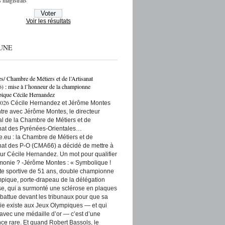
 magistrats
Voir les résultats
UNE
es/ Chambre de Métiers et de l’Artisanat
: mise à l’honneur de la championne
ique Cécile Hernandez
2026
Cécile Hernandez et Jérôme Montes
re avec Jérôme Montes, le directeur
rial de la Chambre de Métiers et de
anat des Pyrénées-Orientales…
e.eu : la Chambre de Métiers et de
anat des P-O (CMA66) a décidé de mettre à
ur Cécile Hernandez. Un mot pour qualifier
monie ? -Jérôme Montes : « Symbolique !
tte sportive de 51 ans, double championne
pique, porte-drapeau de la délégation
se, qui a surmonté une sclérose en plaques
t battue devant les tribunaux pour que sa
ie existe aux Jeux Olympiques — et qui
 avec une médaille d’or — c’est d’une
ce rare. Et quand Robert Bassols, le