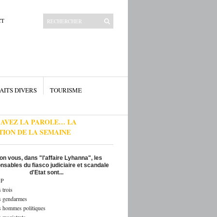
CT
AITS DIVERS
TOURISME
 AVEZ LA PAROLE… LA
TION DE LA SEMAINE
on vous, dans "l'affaire Lyhanna", les
nsables du fiasco judiciaire et scandale
d'Etat sont...
P
 trois
s gendarmes
s hommes politiques