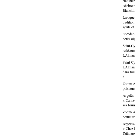
était bie
célèbre 
Blanchin
Laroque-
traditio
goûts et
Sorède/ 
petits oi
Saint-Cy
redécouvr
L’Alma
Saint-Cy
L’Almand
dans tous
!
Zoom/ Ar
poissonn
Argelès-
« Carnav
ses fou
Zoom/ Ar
poulet rô
Argelès-
« Chez D
Tatin au