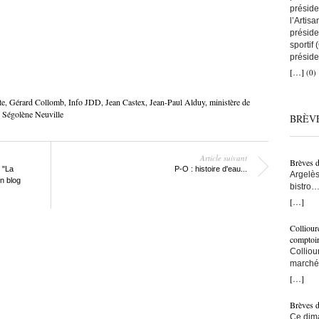
préside
l’Artis
préside
sportif
préside
a remis
[…]
(0)
que tou
avec to
te
,
Gérard Collomb
,
Info JDD
,
Jean Castex
,
Jean-Paul Alduy
,
ministère de
nous au
,
Ségolène Neuville
BRÈV
artisans
C’est ç
on comp
lien co
Article suivant
Brèves 
snowboa
 "La
P-O : histoire d'eau...
Argelès
d’abord
on blog
bistro…
une fem
municip
[…]
construi
résiden
l’une d
– Ici, à
monte s
Colliour
bras… –
bras cr
comptoi
populat
l’accuei
Colliou
crois q
l’on fai
marché 
taxe po
vraimen
de-mer,
[…]
trottoi
persévé
Jean-Pa
l’ombre
bon ! ç
Brèves 
ce sont
pêcheur
Ce dima