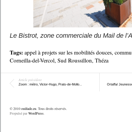
Le Bistrot, zone commerciale du Mail de l’
Tags:
appel à projets sur les mobilités douces
,
commun
Corneilla-del-Vercol
,
Sud Roussillon
,
Théza
Article précédent
Zoom : métro, Victor-Hugo, Prats-de-Mollo...
Ortaffa/ Jeunesse
© 2010
ouillade.eu
. Tous droits réservés.
Propulsé par
WordPress
.