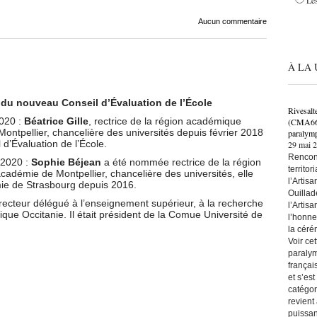
Les
Aucun commentaire
À LA 
 du nouveau Conseil d’Évaluation de l’École
Rivesalt
2020 :
Béatrice Gille
, rectrice de la région académique
(CMA66) 
Montpellier, chancelière des universités depuis février 2018
paralymp
d’Évaluation de l’École.
29 mai 
Rencont
 2020 :
Sophie Béjean
a été nommée rectrice de la région
territo
cadémie de Montpellier, chancelière des universités, elle
l’Artis
mie de Strasbourg depuis 2016.
Ouillad
cteur délégué à l’enseignement supérieur, à la recherche
l’Artis
ique Occitanie. Il était président de la Comue Université de
l’honne
la céré
Voir ce
paralym
françai
et s’es
catégor
revient
puissan