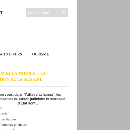
CT
AITS DIVERS
TOURISME
 AVEZ LA PAROLE… LA
TION DE LA SEMAINE
on vous, dans "l'affaire Lyhanna", les
nsables du fiasco judiciaire et scandale
d'Etat sont...
P
 trois
s gendarmes
s hommes politiques