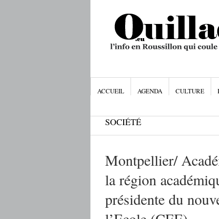
ACCUEIL
AGENDA
CULTURE
SOCIÉTÉ
Montpellier/ Académ
la région académi
présidente du nouv
l’Ecole (CEE)