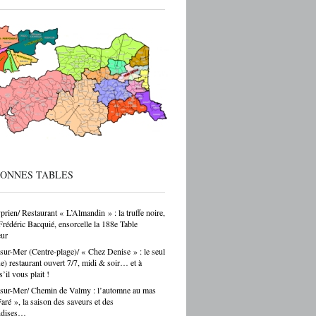
ec de vraies perspectives de carrière et
 reprise d’entreprise. Mais le regard de la
 sur ces formations reste parfois
endant — et ça, franchement, c’est être
cté de la réalité. Choisir un CAP de
r ou de carrossier, c’est choisir un métier,
ir-faire, une indépendance possible. Ce
as un choix par défaut. C’est souvent un
ar passion. Et là, Cécile Hernandez nous
ne belle leçon : la passion et
[…]
BONNES TABLES
prien/ Restaurant « L’Almandin » : la truffe noire,
Frédéric Bacquié, ensorcelle la 188e Table
ur
sur-Mer (Centre-plage)/ « Chez Denise » : le seul
ue) restaurant ouvert 7/7, midi & soir… et à
s’il vous plait !
sur-Mer/ Chemin de Valmy : l’automne au mas
ré », la saison des saveurs et des
ndises…