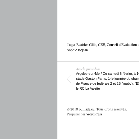
Tags:
Béatrice Gille
,
CEE
,
Conseil d'Evaluation d
Sophie Béjean
Article précédent
Argelès-sur-Mer/ Ce samedi 8 février, à 1
stade Gaston Pams, 14e journée du cham
de France de fédérale 2 et 2B (rugby), l'
le RC La Valette
© 2010
ouillade.eu
. Tous droits réservés.
Propulsé par
WordPress
.