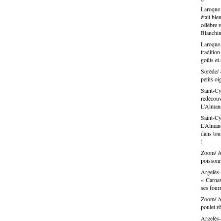
Laroque-
était bie
célèbre 
Blanchin
Laroque-
traditio
goûts et
Sorède/ 
petits oi
Saint-Cy
redécouvr
L’Alma
Saint-Cy
L’Almand
dans tous
!
Zoom/ Ar
poissonn
Argelès-
« Carnav
ses fou
Zoom/ Ar
poulet rô
Argelès-