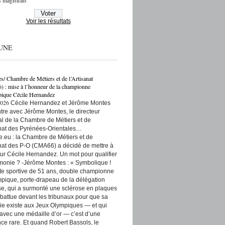
 magistrats
Voir les résultats
UNE
es/ Chambre de Métiers et de l’Artisanat
: mise à l’honneur de la championne
ique Cécile Hernandez
2026
Cécile Hernandez et Jérôme Montes
re avec Jérôme Montes, le directeur
rial de la Chambre de Métiers et de
anat des Pyrénées-Orientales…
e.eu : la Chambre de Métiers et de
anat des P-O (CMA66) a décidé de mettre à
ur Cécile Hernandez. Un mot pour qualifier
monie ? -Jérôme Montes : « Symbolique !
tte sportive de 51 ans, double championne
pique, porte-drapeau de la délégation
se, qui a surmonté une sclérose en plaques
t battue devant les tribunaux pour que sa
ie existe aux Jeux Olympiques — et qui
 avec une médaille d’or — c’est d’une
ce rare. Et quand Robert Bassols, le