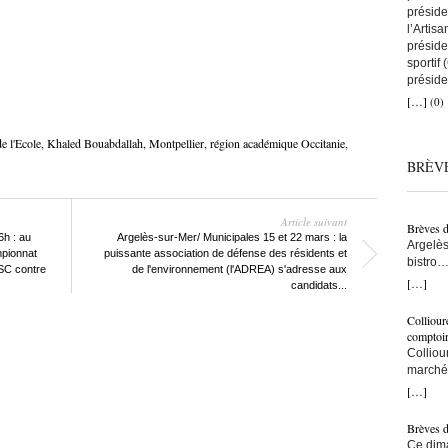
préside
l’Artis
préside
sportif
préside
a remis
[…]
(0)
que tou
avec to
e l'Ecole
,
Khaled Bouabdallah
,
Montpellier
,
région académique Occitanie
,
nous au
BRÈV
artisans
C’est ç
on comp
lien co
Article suivant
Brèves 
snowboa
6h : au
Argelès-sur-Mer/ Municipales 15 et 22 mars : la
Argelès
d’abord
pionnat
puissante association de défense des résidents et
bistro…
une fem
ESC contre
de l'environnement (l'ADREA) s'adresse aux
municip
[…]
construi
candidats...
résiden
l’une d
– Ici, à
monte s
Colliour
bras… –
bras cr
comptoi
populat
l’accuei
Colliou
crois q
l’on fai
marché 
taxe po
vraimen
de-mer,
[…]
trottoi
persévé
Jean-Pa
l’ombre
bon ! ç
Brèves 
ce sont
pêcheur
Ce dima