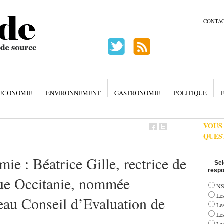
CONTA
ECONOMIE
ENVIRONNEMENT
GASTRONOMIE
POLITIQUE
F
VOUS
QUES
ie : Béatrice Gille, rectrice de
Sel
respo
que Occitanie, nommée
NS
Les
eau Conseil d’Evaluation de
Le
Le