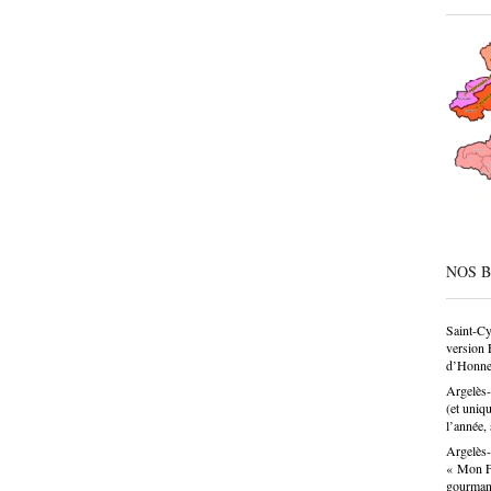
CAP, av
même de
société
condesc
déconne
pâtissie
un savo
n’est p
choix p
donne u
NOS 
Saint-Cy
version 
d’Honne
Argelès-
(et uniq
l’année, 
Argelès-
« Mon Fa
gourma