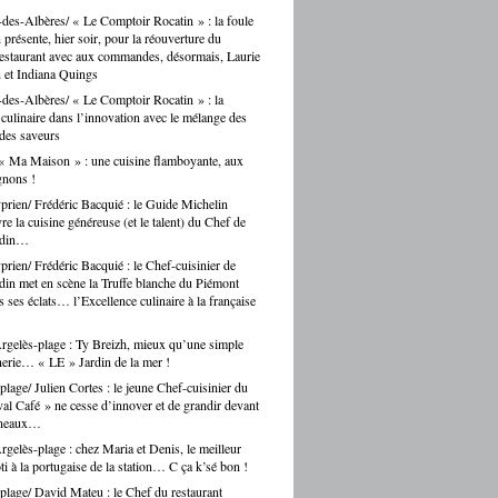
des-Albères/ « Le Comptoir Rocatin » : la foule
n présente, hier soir, pour la réouverture du
restaurant avec aux commandes, désormais, Laurie
 et Indiana Quings
des-Albères/ « Le Comptoir Rocatin » : la
n culinaire dans l’innovation avec le mélange des
 des saveurs
« Ma Maison » : une cuisine flamboyante, aux
gnons !
prien/ Frédéric Bacquié : le Guide Michelin
e la cuisine généreuse (et le talent) du Chef de
ndin…
prien/ Frédéric Bacquié : le Chef-cuisinier de
in met en scène la Truffe blanche du Piémont
 ses éclats… l’Excellence culinaire à la française
gelès-plage : Ty Breizh, mieux qu’une simple
erie… « LE » Jardin de la mer !
plage/ Julien Cortes : le jeune Chef-cuisinier du
al Café » ne cesse d’innover et de grandir devant
rneaux…
gelès-plage : chez Maria et Denis, le meilleur
ti à la portugaise de la station… C ça k’sé bon !
plage/ David Mateu : le Chef du restaurant