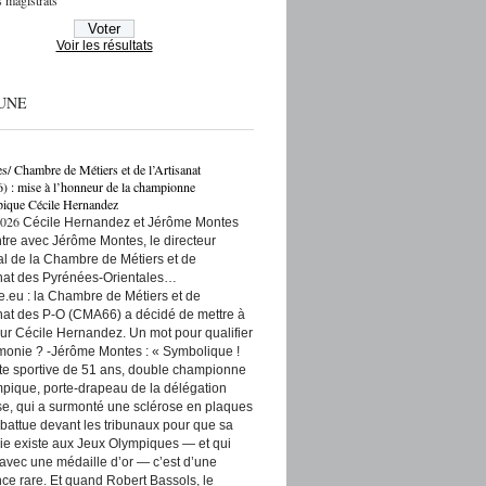
 magistrats
Voir les résultats
UNE
es/ Chambre de Métiers et de l’Artisanat
: mise à l’honneur de la championne
ique Cécile Hernandez
2026
Cécile Hernandez et Jérôme Montes
re avec Jérôme Montes, le directeur
rial de la Chambre de Métiers et de
anat des Pyrénées-Orientales…
e.eu : la Chambre de Métiers et de
anat des P-O (CMA66) a décidé de mettre à
ur Cécile Hernandez. Un mot pour qualifier
monie ? -Jérôme Montes : « Symbolique !
tte sportive de 51 ans, double championne
pique, porte-drapeau de la délégation
se, qui a surmonté une sclérose en plaques
t battue devant les tribunaux pour que sa
ie existe aux Jeux Olympiques — et qui
 avec une médaille d’or — c’est d’une
ce rare. Et quand Robert Bassols, le