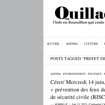
ACCUEIL
AGENDA
CULTURE
POSTS TAGGED "PREFET D
AGENDA
/
ENVIRONNEMENT
/
POLITIQUE
/
Céret/ Mercredi 14 juin
« prévention des feux d
de sécurité civile (RISC
par
le
•
ADMINLUC
Juin 13, 2023
Comments Cl