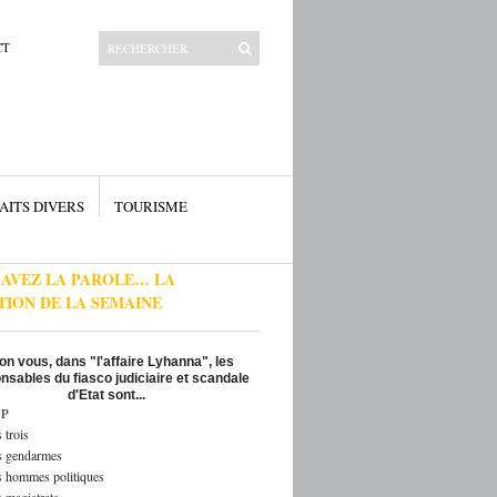
CT
AITS DIVERS
TOURISME
 AVEZ LA PAROLE… LA
TION DE LA SEMAINE
on vous, dans "l'affaire Lyhanna", les
nsables du fiasco judiciaire et scandale
d'Etat sont...
P
 trois
s gendarmes
s hommes politiques