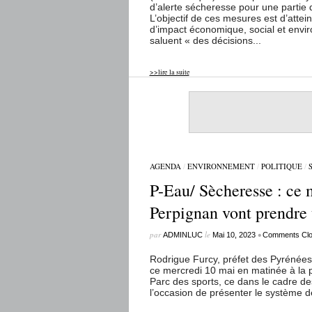
d’alerte sécheresse pour une partie 
L’objectif de ces mesures est d’at
d’impact économique, social et envi
saluent « des décisions...
>>lire la suite
AGENDA
/
ENVIRONNEMENT
/
POLITIQUE
/
P-Eau/ Sècheresse : ce m
Perpignan vont prendre 
par
le
•
ADMINLUC
Mai 10, 2023
Comments Cl
Rodrigue Furcy, préfet des Pyrénées-
ce mercredi 10 mai en matinée à la p
Parc des sports, ce dans le cadre d
l’occasion de présenter le système de