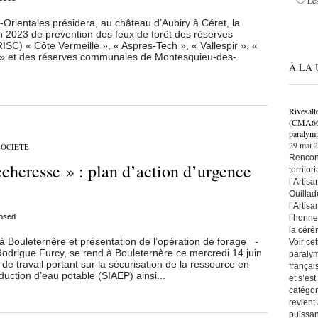
Les
Orientales présidera, au château d’Aubiry à Céret, la
 2023 de prévention des feux de forêt des réserves
ISC) « Côte Vermeille », « Aspres-Tech », « Vallespir », «
t » et des réserves communales de Montesquieu-des-
À LA 
Rivesalt
(CMA66) 
paralymp
29 mai 
SOCIÉTÉ
Rencont
ècheresse » : plan d’action d’urgence
territo
l’Artis
Ouillad
l’Artis
osed
l’honne
la céré
à Bouleternère et présentation de l’opération de forage -
Voir ce
odrigue Furcy, se rend à Bouleternère ce mercredi 14 juin
paralym
de travail portant sur la sécurisation de la ressource en
françai
ction d’eau potable (SIAEP) ainsi...
et s’es
catégor
revient
puissan