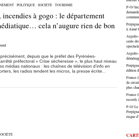
Rien à 
là ferme
NEMENT
/
POLITIQUE
/
SOCIÉTÉ
/
TOURISME
P-O/ Inc
qui est
dégrade
demande 
, incendies à gogo : le département
certain
défend 
communes
désorma
législa
médiatique… cela n’augure rien de bon
Perpigna
Ouillad
à Aimé G
travers
Jérôme 
Argelès-
artisan
cents dr
osed
: charg
spectacl
difficu
Argelès-
s précisément, depuis que le préfet des Pyrénées-
Et dans
déménag
’arrêté préfectoral « Crise sècheresse », le plus haut niveau
présent
Perpigna
des médias nationaux : les chaînes de télévision d’info en
identifi
édition d
ters, les radios tendent les micros, la presse écrite...
Le pouv
France (
ça touc
de circu
veux pa
plus char
aussi b
d’énerg
France (
l’appre
records 
tendanc
P-O/ Le 
parlez 
Perpigna
l’artis
risque d
Montes :
a des m
la coif
SOCIÉTÉ
CART
trouver