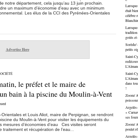
de notre département, cela jusqu’au 13 juin prochain.
Laroque-
teindre un maximum d’économie d’eau avec un minimum
était bie
ronnemental. Les élus de la CCI des Pyrénées-Orientales
célèbre 
Blanchin
Laroque-
traditio
goûts et
Sorède/ 
Advertise Here
petits oi
Saint-Cy
redécouvr
L’Alma
Saint-Cy
SOCIÉTÉ
L’Almand
atin, le préfet et le maire de
dans tous
!
un bain à la piscine du Moulin-à-Vent
Zoom/ Ar
poissonn
osed
Argelès-
« Carnav
Orientales et Louis Aliot, maire de Perpignan, se rendront
ses fou
iscine du Moulin-à-Vent pour visiter les équipements du
Zoom/ Ar
es mesures d’économies d’eau Ces visites seront
poulet rô
 traitement et récupération de l’eau...
Argelès-