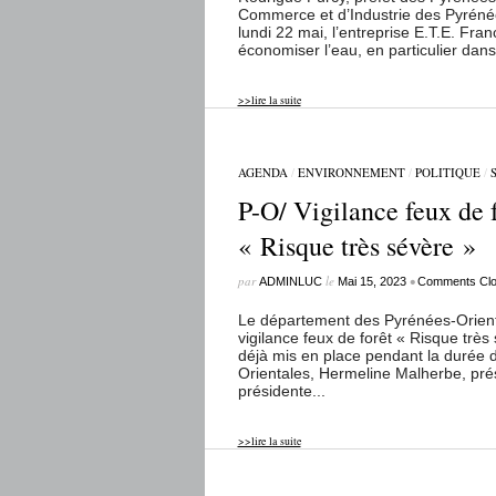
Commerce et d’Industrie des Pyrénée
lundi 22 mai, l’entreprise E.T.E. Fra
économiser l’eau, en particulier dan
>>lire la suite
AGENDA
/
ENVIRONNEMENT
/
POLITIQUE
/
P-O/ Vigilance feux de f
« Risque très sévère »
par
le
•
ADMINLUC
Mai 15, 2023
Comments Cl
Le département des Pyrénées-Orienta
vigilance feux de forêt « Risque très s
déjà mis en place pendant la durée 
Orientales, Hermeline Malherbe, prés
présidente...
>>lire la suite