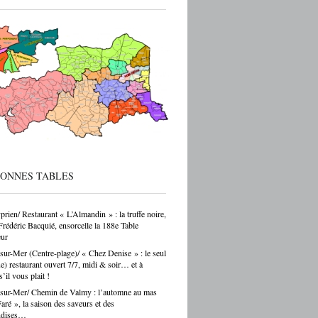
ec de vraies perspectives de carrière et
 reprise d’entreprise. Mais le regard de la
 sur ces formations reste parfois
endant — et ça, franchement, c’est être
cté de la réalité. Choisir un CAP de
r ou de carrossier, c’est choisir un métier,
ir-faire, une indépendance possible. Ce
as un choix par défaut. C’est souvent un
ar passion. Et là, Cécile Hernandez nous
ne belle leçon : la passion et
[…]
BONNES TABLES
prien/ Restaurant « L’Almandin » : la truffe noire,
Frédéric Bacquié, ensorcelle la 188e Table
ur
sur-Mer (Centre-plage)/ « Chez Denise » : le seul
ue) restaurant ouvert 7/7, midi & soir… et à
s’il vous plait !
sur-Mer/ Chemin de Valmy : l’automne au mas
ré », la saison des saveurs et des
ndises…