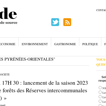
CONTA
ECONOMIE
ENVIRONNEMENT
GASTRONOMIE
POLITIQUE
F
ES PYRÉNÉES-ORIENTALES"
VOUS
QUES
SOCIÉTÉ
Sel
, 17H 30 : lancement de la saison 2023
respo
NS
e forêts des Réserves intercommunales
Les
) »
Le
Le
osed