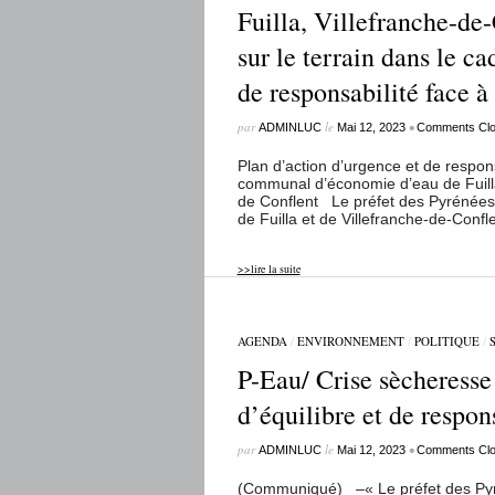
Fuilla, Villefranche-de-
sur le terrain dans le c
de responsabilité face à
par
le
•
ADMINLUC
Mai 12, 2023
Comments Cl
Plan d’action d’urgence et de respons
communal d’économie d’eau de Fuilla
de Conflent Le préfet des Pyrénées
de Fuilla et de Villefranche-de-Confle
>>lire la suite
AGENDA
/
ENVIRONNEMENT
/
POLITIQUE
/
P-Eau/ Crise sècheresse
d’équilibre et de respons
par
le
•
ADMINLUC
Mai 12, 2023
Comments Cl
(Communiqué) –« Le préfet des Pyré