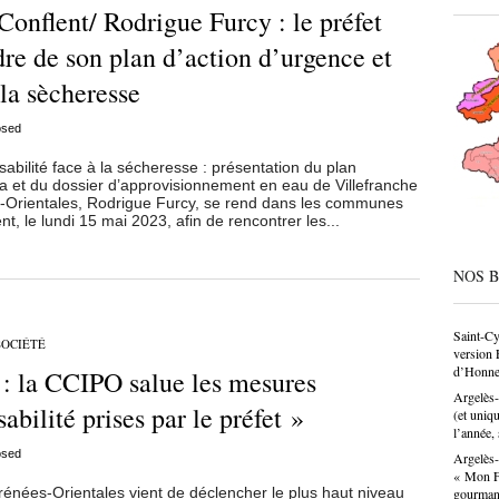
CAP, av
Conflent/ Rodrigue Furcy : le préfet
même de
société
adre de son plan d’action d’urgence et
condesc
déconne
 la sècheresse
pâtissie
un savo
osed
n’est p
choix p
abilité face à la sécheresse : présentation du plan
donne u
 et du dossier d’approvisionnement en eau de Villefranche
-Orientales, Rodrigue Furcy, se rend dans les communes
nt, le lundi 15 mai 2023, afin de rencontrer les...
NOS 
Saint-Cy
SOCIÉTÉ
version 
d’Honne
 : la CCIPO salue les mesures
Argelès-
abilité prises par le préfet »
(et uniq
l’année, 
osed
Argelès-
« Mon Fa
nées-Orientales vient de déclencher le plus haut niveau
gourma