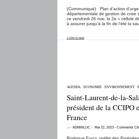
(Communiqué) Plan d’action d’urgenc
départementale de gestion de crise 
ce vendredi 26 mai, la 2e « cellule 
à assurer jusqu’à la fin de l’été la s
>>lire la suite
AGENDA
/
ECONOMIE
/
ENVIRONNEMENT
/
Saint-Laurent-de-la-Sala
président de la CCIPO en
France
par
le
•
ADMINLUC
Mai 22, 2023
Comments Cl
Rodrigue Furcy, préfet des Pyrénées