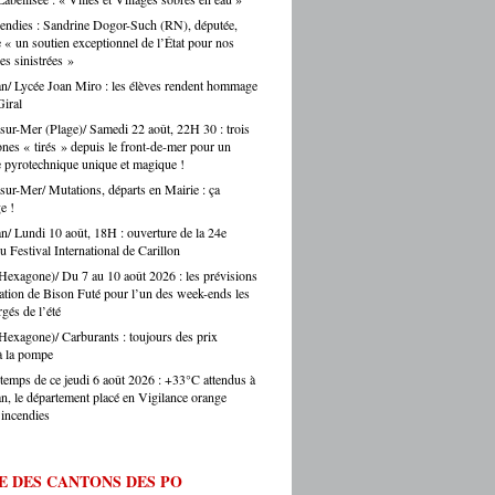
voir avec Argelès-sur-Mer. Une confusion
nt, c’est toute une vie de territoire qui se
endies : Sandrine Dogor-Such (RN), députée,
 régulièrement faite par les touristes… et
. Alors oui, on se bat pour eux, on les
« un soutien exceptionnel de l’État pour nos
s journalistes parisiens. Sans oublier,
auprès des collectivités, des institutions, du
 sinistrées »
is, les chauffeurs de taxi parisiens.
teur. Et on ne fait pas ça mollement. »
n/ Lycée Joan Miro : les élèves rendent hommage
e.eu : justement, est-ce que les artisans
iral
ent une période difficile en ce moment ? -
Montes : « Comme partout en France, les
sur-Mer (Plage)/ Samedi 22 août, 22H 30 : trois
s font face à une accumulation de pressions
ones « tirés » depuis le front-de-mer pour un
es en hausse, coût des matières premières,
e pyrotechnique unique et magique !
ltés de recrutement, concurrence déloyale…
sur-Mer/ Mutations, départs en Mairie : ça
 un département comme le nôtre, qui
e !
e des fragilités socio-économiques bien
n/ Lundi 10 août, 18H : ouverture de la 24e
ées, ces difficultés sont souvent amplifiées.
u Festival International de Carillon
oir d’achat des ménages qui se contracte,
Hexagone)/ Du 7 au 10 août 2026 : les prévisions
he directement les artisans. Mais je ne
lation de Bison Futé pour l’un des week-ends les
s verser dans le catastrophisme : il y a
gés de l’été
eaucoup de créations, beaucoup
ie, beaucoup de jeunes qui choisissent
Hexagone)/ Carburants : toujours des prix
ntissage et les métiers manuels. La
à la pompe
e de fond est là. » Ouillade.eu : vous
temps de ce jeudi 6 août 2026 : +33°C attendus à
de recrutement. On entend souvent que
n, le département placé en Vigilance orange
anat ne trouve pas ses apprentis… -Jérôme
’incendies
 « C’est un sujet majeur, effectivement. Il y
étiers en tension très forte — le bâtiment,
fure, la mécanique. Des métiers où on peut
E DES CANTONS DES PO
 du travail immédiatement à la sortie du