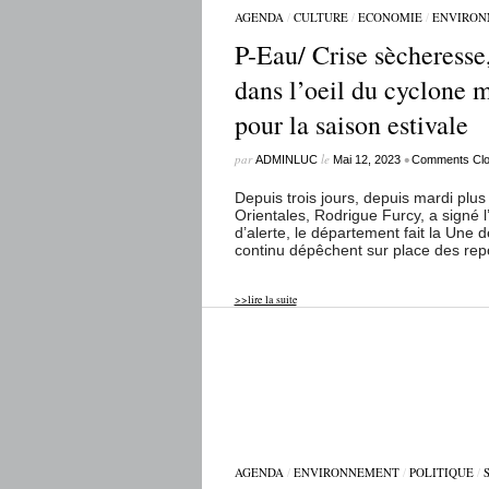
AGENDA
/
CULTURE
/
ECONOMIE
/
ENVIRON
P-Eau/ Crise sècheresse
dans l’oeil du cyclone 
pour la saison estivale
par
le
•
ADMINLUC
Mai 12, 2023
Comments Cl
Depuis trois jours, depuis mardi plu
Orientales, Rodrigue Furcy, a signé l
d’alerte, le département fait la Une 
continu dépêchent sur place des repor
>>lire la suite
AGENDA
/
ENVIRONNEMENT
/
POLITIQUE
/