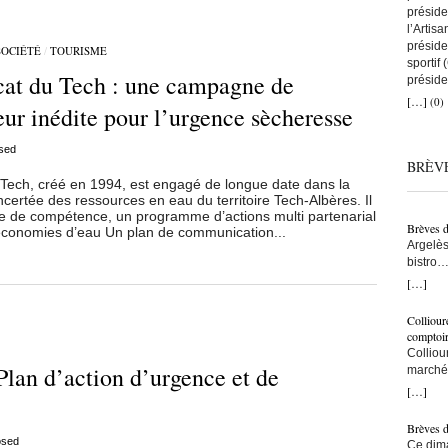
préside
l’Artis
préside
SOCIÉTÉ
/
TOURISME
sportif
cat du Tech : une campagne de
préside
a remis
[…]
(0)
r inédite pour l’urgence sècheresse
que tou
avec to
nous au
sed
BRÈV
artisans
C’est ç
ch, créé en 1994, est engagé de longue date dans la
ncertée des ressources en eau du territoire Tech-Albères. Il
on comp
re de compétence, un programme d’actions multi partenarial
lien co
Brèves 
s économies d’eau Un plan de communication...
snowboa
Argelès
d’abord
bistro…
une fem
municip
[…]
construi
résiden
l’une d
– Ici, à
monte s
Colliour
bras… –
bras cr
comptoi
populat
l’accuei
Colliou
crois q
Plan d’action d’urgence et de
l’on fai
marché 
taxe po
vraimen
de-mer,
[…]
trottoi
persévé
Jean-Pa
l’ombre
bon ! ç
Brèves 
ce sont
pêcheur
osed
Ce dima