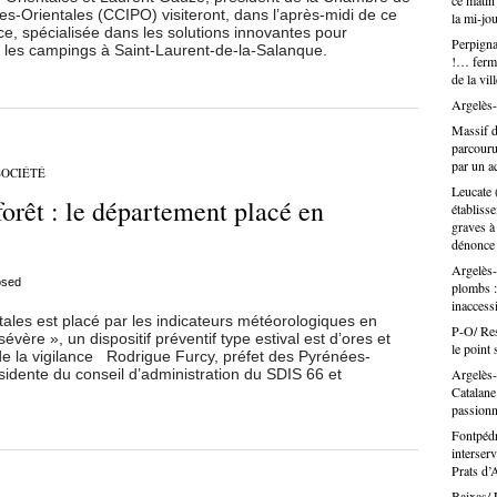
ce matin 
peut au
Le lend
mais Le
s-Orientales (CCIPO) visiteront, dans l’après-midi de ce
peux vo
la mi-jo
n’est p
semblan
commune
nce, spécialisée dans les solutions innovantes pour
Perpign
de la C
Municip
Buffets
Perpigna
s les campings à Saint-Laurent-de-la-Salanque.
déjà. C
la conn
remballe
!… ferme
positio
« Oh ! 
vie éco
alors s
de la vil
sentimen
C’est p
Jérôme 
s’emmêl
tout… e
Argelès-
j’ai tra
accompa
! Mais a
très si
le cons
Massif d
territoi
c’était 
Barcarè
parcouru
moderne
dizaine
d’autres
pour at
par un ac
n’y ai 
vont du
même si 
SOCIÉTÉ
auprès 
côté, e
la pâtis
gros co
Leucate 
le proj
orêt : le département placé en
de Fran
Ce sont
établiss
Marseil
ce que 
réseaux
graves à
gens qu
Templier
perpign
tête d’
dénonce
portent 
mieux pl
gueule,
compta,
centre 
Argelès-
nationa
osed
sommes
plombs :
terrain,
marrant
: créat
inacces
comme s
les est placé par les indicateurs météorologiques en
formati
P-O/ Rest
prévenir
évère », un dispositif préventif type estival est d’ores et
artisan
le point 
de la vigilance Rodrigue Furcy, préfet des Pyrénées-
des ch
Rivesal
idente du conseil d’administration du SDIS 66 et
Argelès-
est un 
une vis
Catalane
quatre 
Montes 
passion
réseaux
L’artis
gitan de
tissu é
Fontpédr
frère, 
interser
entiers
lui rap
Prats d’
l’esthé
située 
Paul de
Baixas/ L