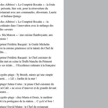
des-Albères/ « Le Comptoir Rocatin » : la foule
n présente, hier soir, pour la réouverture du
restaurant avec aux commandes, désormais, Laurie
 et Indiana Quings
des-Albères/ « Le Comptoir Rocatin » : la
n culinaire dans l’innovation avec le mélange des
 des saveurs
« Ma Maison » : une cuisine flamboyante, aux
gnons !
prien/ Frédéric Bacquié : le Guide Michelin
e la cuisine généreuse (et le talent) du Chef de
ndin…
prien/ Frédéric Bacquié : le Chef-cuisinier de
in met en scène la Truffe blanche du Piémont
 ses éclats… l’Excellence culinaire à la française
gelès-plage : Ty Breizh, mieux qu’une simple
erie… « LE » Jardin de la mer !
plage/ Julien Cortes : le jeune Chef-cuisinier du
al Café » ne cesse d’innover et de grandir devant
rneaux…
gelès-plage : chez Maria et Denis, le meilleur
ti à la portugaise de la station… C ça k’sé bon !
plage/ David Mateu : le Chef du restaurant