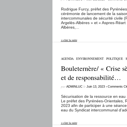
Rodrigue Furcy, préfet des Pyrénées-
cérémonie de lancement de la saison
intercommunales de sécurité civile (R
Argelès-Albères » et « Aspres-Réar
Albères,...
>>lire la suite
AGENDA
/
ENVIRONNEMENT
/
POLITIQUE
/
Bouleternère/ « Crise s
et de responsabilité…
par
le
•
ADMINLUC
Juin 13, 2023
Comments Cl
Sécurisation de la ressource en eau 
Le préfet des Pyrénées-Orientales, R
2023 afin de participer à une séance 
eau du Syndicat intercommunal d’addu
>>lire la suite