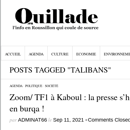
ACCUEIL
AGENDA
CULTURE
ECONOMIE
ENVIRONNEM
POSTS TAGGED "TALIBANS"
AGENDA
/
POLITIQUE
/
SOCIÉTÉ
Zoom/ TF1 à Kaboul : la presse s’h
en burqa !
par
le
•
ADMINAT66
Sep 11, 2021
Comments Close